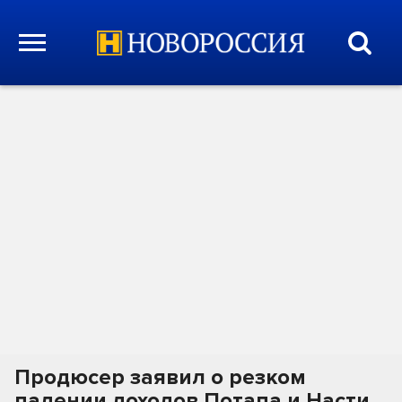
Продюсер заявил о резком
падении доходов Потапа и Насти