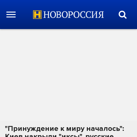
"Принуждение к миру началось":
Киев накрыли "иксы", русские