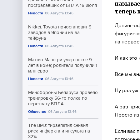
называе
пострадавших от БПЛА 16 июля
теперь 
Новости
06 Августа 13:46
Допинг-о
Nikkei: Toyota приостановит 9
заводов в Японии из-за
фигуристк
тайфуна
на первое
Новости
06 Августа 13:46
И как это
Маттиа Маэстри умер после 9
лет в коме; родители получили 1
млн евро
Все мы зна
Новости
06 Августа 13:46
Ну раз уж
Минобороны Беларуси провело
тренировку 56-го полка по
перехвату БПЛА
А раз при
Общество
06 Августа 13:46
Просто из
The BMJ: тирзепатид снизил
Если вас 
риск инфаркта и инсульта на
32%
погружение