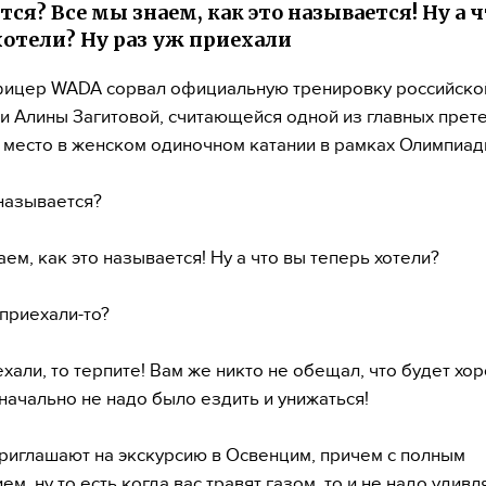
тся? Все мы знаем, как это называется! Ну а 
хотели? Ну раз уж приехали
фицер WADA сорвал официальную тренировку российско
и Алины Загитовой, считающейся одной из главных прет
 место в женском одиночном катании в рамках Олимпиад
 называется?
ем, как это называется! Ну а что вы теперь хотели?
 приехали-то?
ехали, то терпите! Вам же никто не обещал, что будет хо
начально не надо было ездить и унижаться!
приглашают на экскурсию в Освенцим, причем с полным
м, ну то есть когда вас травят газом, то и не надо удивл