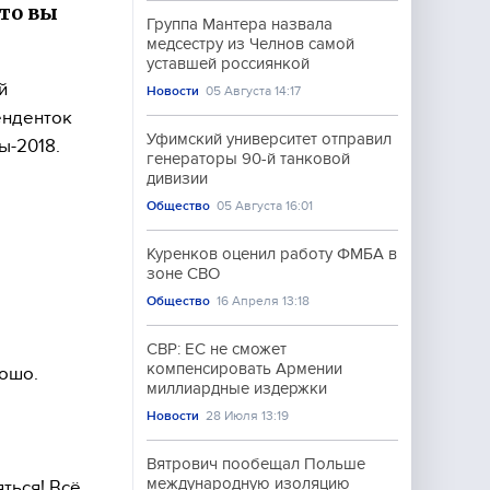
что вы
Группа Мантера назвала
медсестру из Челнов самой
уставшей россиянкой
й
Новости
05 Августа 14:17
енденток
Уфимский университет отправил
ы-2018.
генераторы 90-й танковой
дивизии
Общество
05 Августа 16:01
Куренков оценил работу ФМБА в
зоне СВО
Общество
16 Апреля 13:18
СВР: ЕС не сможет
компенсировать Армении
рошо.
миллиардные издержки
Новости
28 Июля 13:19
Вятрович пообещал Польше
международную изоляцию
яться! Всё