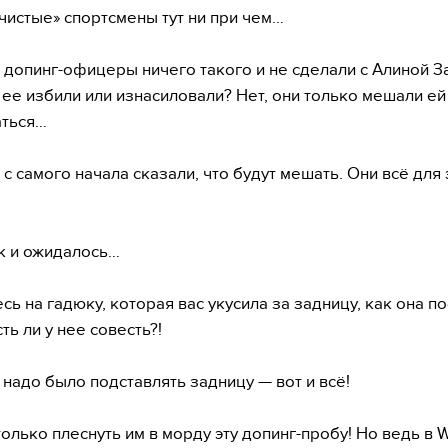
«чистые» спортсмены тут ни при чем…
и допинг-офицеры ничего такого и не сделали с Алиной З
 ее избили или изнасиловали? Нет, они только мешали ей
аться…
 с самого начала сказали, что будут мешать. Они всё для 
ак и ожидалось…
сь на гадюку, которая вас укусила за задницу, как она по
сть ли у нее совесть?!
 надо было подставлять задницу — вот и всё!
только плеснуть им в морду эту допинг-пробу! Но ведь в