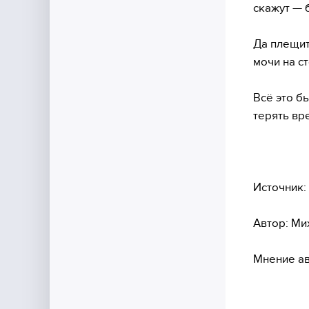
скажут — 
Да плещит
мочи на с
Всё это б
терять вр
Источник:
Автор: Ми
Мнение ав