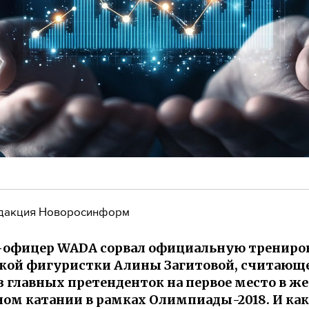
дакция Новоросинформ
-офицер WADA сорвал официальную трениро
кой фигуристки Алины Загитовой, считающ
з главных претенденток на первое место в ж
ом катании в рамках Олимпиады-2018. И как