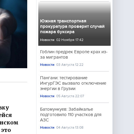
Южная транспортная
прокуратура проверит случай
пожара буксира
Новости
02 Ноября 17:42
Гоблин предрек Европе крах из-
за мигрантов
Новости
03 Августа 12:22
Пангани: тестирование
ИнгурГЭС вызвало отключение
энергии в Грузии
Новости
05 Августа 22:07
вку
Батомункуев: Забайкалье
ейся
подготовило 110 участков для
АЗС
енском
Новости
04 Августа 13:08
 это