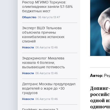
Ректор МГИМО Торкунов:
олимпиадники заняли 57-58%
бюджетных мест
Общество
06 Августа 13:47
Эксперт ВШЭ Тельнова
объяснила причины
каннибализма испанских
слизней
Новости
06 Августа 13:46
Эндокринолог Михалева
назвала 4 болезни,
вызывающие потливость
Новости
06 Августа 13:46
Автор:
Ре
Дептранс Москвы предупредил
Допинг
водителей о жаре до +30
градусов
российс
Новости
06 Августа 13:46
одной и
одиночн
Грайфер: выписали 2