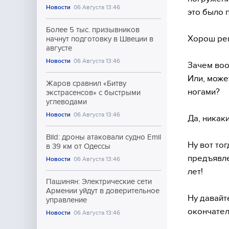
Новости
06 Августа 13:46
это было 
Более 5 тыс. призывников
Хорош рег
начнут подготовку в Швеции в
августе
Новости
06 Августа 13:46
Зачем воо
Или, може
Жаров сравнил «Битву
ногами?
экстрасенсов» с быстрыми
углеводами
Новости
06 Августа 13:46
Да, никак
Bild: дроны атаковали судно Emil
Ну вот то
в 39 км от Одессы
предъявле
Новости
06 Августа 13:46
лет!
Пашинян: Электрические сети
Армении уйдут в доверительное
Ну давайт
управление
окончател
Новости
06 Августа 13:46