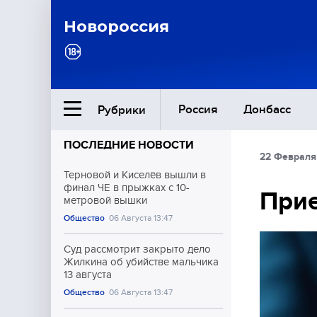
Новороссия
Россия
Донбасс
Рубрики
ПОСЛЕДНИЕ НОВОСТИ
22 Февраля
Ближний Восток
Терновой и Киселёв вышли в
финал ЧЕ в прыжках с 10-
Прие
метровой вышки
Общество
Общество
06 Августа 13:47
Культура
Суд рассмотрит закрыто дело
Жилкина об убийстве мальчика
13 августа
Общество
06 Августа 13:47