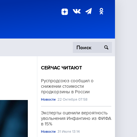
СЕЙЧАС ЧИТАЮТ
пецоперация
Руспродсоюз сообщил о
снижении стоимости
роисшествия
продкорзины в России
Новости
22 Октября 07:58
Эксперты оценили вероятность
увольнения Инфантино из ФИФА
в 15%
Новости
31 Июля 13:14