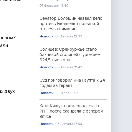
07 Февраля 14:40
Сенатор Волошин назвал дело
против Лукашенко попыткой
отвлечь внимание
Новости
03 Августа 12:33
маслом?
нали
Солнцев: Оренбуржье стало
бахчевой столицей с урожаем
624,5 тыс. тонн
Новости
05 Августа 21:43
Суд приговорил Яна Гаупта к 24
годам за теракт
х двух
Новости
22 Июля 20:14
Кати Кищук пожаловалась на
РПП после скандала с рэпером
9mice
Новости
05 Августа 17:50