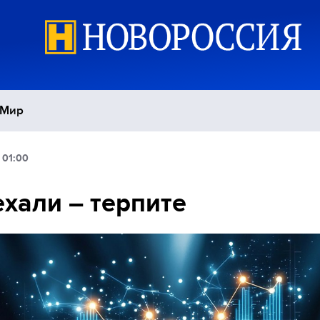
Мир
 01:00
Политика
С
хали – терпите
Экономика
П
Спорт