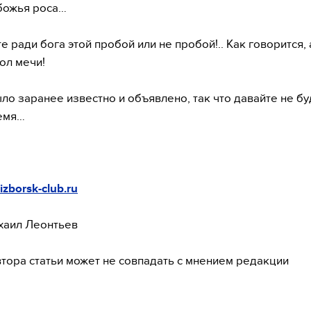
божья роса…
е ради бога этой пробой или не пробой!.. Как говорится,
тол мечи!
ыло заранее известно и объявлено, так что давайте не б
емя…
izborsk-club.ru
хаил Леонтьев
тора статьи может не совпадать с мнением редакции