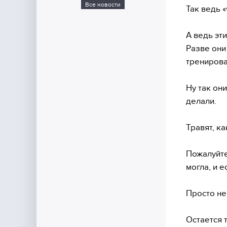
Все новости
Так ведь 
А ведь эт
Разве они
трениров
Ну так они
делали.
Травят, к
Пожалуйте
могла, и е
Просто не
Остается 