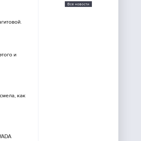
Все новости
агитовой.
этого и
смела, как
 WADA