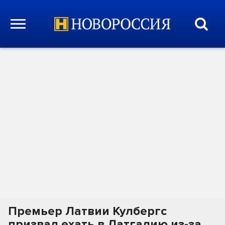
Премьер Латвии Кулбергс
призвал ехать в Латгалию из-за