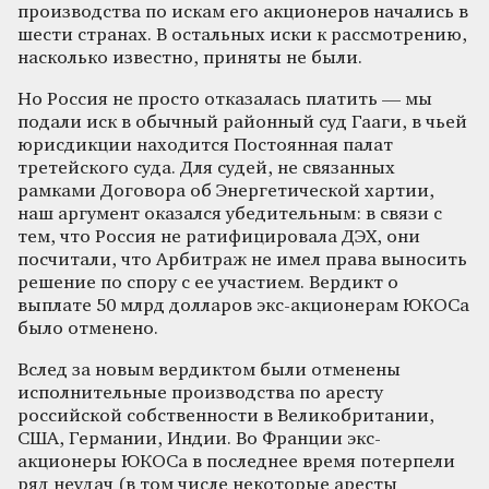
производства по искам его акционеров начались в
шести странах. В остальных иски к рассмотрению,
насколько известно, приняты не были.
Но Россия не просто отказалась платить — мы
подали иск в обычный районный суд Гааги, в чьей
юрисдикции находится Постоянная палат
третейского суда. Для судей, не связанных
рамками Договора об Энергетической хартии,
наш аргумент оказался убедительным: в связи с
тем, что Россия не ратифицировала ДЭХ, они
посчитали, что Арбитраж не имел права выносить
решение по спору с ее участием. Вердикт о
выплате 50 млрд долларов экс-акционерам ЮКОСа
было отменено.
Вслед за новым вердиктом были отменены
исполнительные производства по аресту
российской собственности в Великобритании,
США, Германии, Индии. Во Франции экс-
акционеры ЮКОСа в последнее время потерпели
ряд неудач (в том числе некоторые аресты