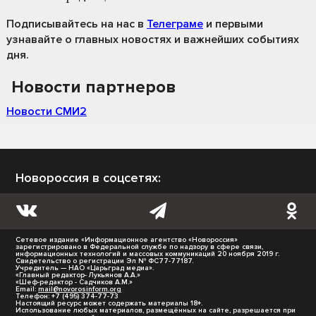
Подписывайтесь на нас
в
Телеграме
и первыми
узнавайте о главных новостях и важнейших событиях
дня.
Новости партнеров
Новости СМИ2
Новороссия в соцсетях:
Сетевое издание «Информационное агентство «Новороссия»
зарегистрировано в Федеральной службе по надзору в сфере связи,
информационных технологий и массовых коммуникаций 20 ноября 2019 г.
Свидетельство о регистрации Эл № ФС77-77187.
Учредитель — НАО «Царьград медиа».
«Главный редактор- Лукьянов А.А.»
«Шеф-редактор - Садчиков А.М.»
Email:
mail@novorosinform.org
Телефон: +7 (495) 374-77-73
Настоящий ресурс может содержать материалы 18+.
Использование любых материалов, размещённых на сайте, разрешается при