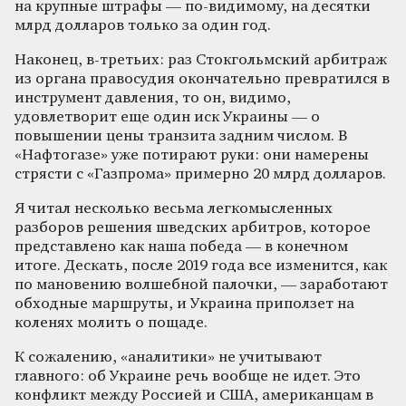
на крупные штрафы — по-видимому, на десятки
млрд долларов только за один год.
Наконец, в-третьих: раз Стокгольмский арбитраж
из органа правосудия окончательно превратился в
инструмент давления, то он, видимо,
удовлетворит еще один иск Украины — о
повышении цены транзита задним числом. В
«Нафтогазе» уже потирают руки: они намерены
стрясти с «Газпрома» примерно 20 млрд долларов.
Я читал несколько весьма легкомысленных
разборов решения шведских арбитров, которое
представлено как наша победа — в конечном
итоге. Дескать, после 2019 года все изменится, как
по мановению волшебной палочки, — заработают
обходные маршруты, и Украина приползет на
коленях молить о пощаде.
К сожалению, «аналитики» не учитывают
главного: об Украине речь вообще не идет. Это
конфликт между Россией и США, американцам в