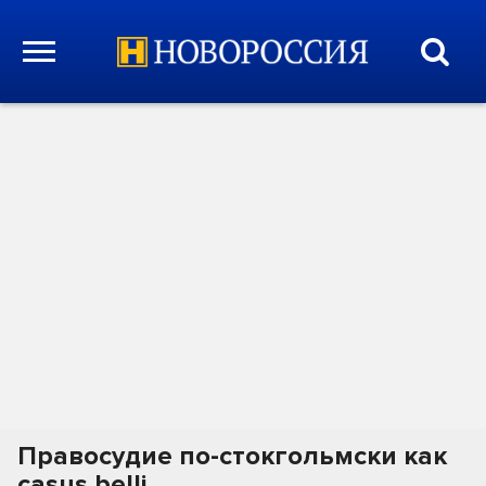
Правосудие по-стокгольмски как
casus belli