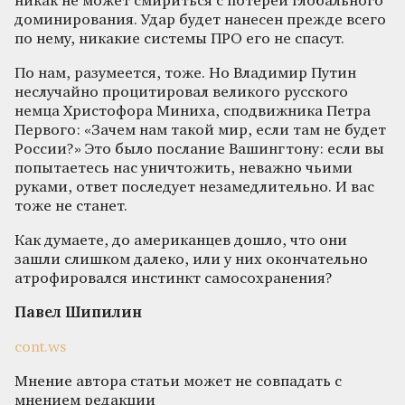
никак не может смириться с потерей глобального
доминирования. Удар будет нанесен прежде всего
по нему, никакие системы ПРО его не спасут.
По нам, разумеется, тоже. Но Владимир Путин
неслучайно процитировал великого русского
немца Христофора Миниха, сподвижника Петра
Первого: «Зачем нам такой мир, если там не будет
России?» Это было послание Вашингтону: если вы
попытаетесь нас уничтожить, неважно чьими
руками, ответ последует незамедлительно. И вас
тоже не станет.
Как думаете, до американцев дошло, что они
зашли слишком далеко, или у них окончательно
атрофировался инстинкт самосохранения?
Павел Шипилин
cont.ws
Мнение автора статьи может не совпадать с
мнением редакции