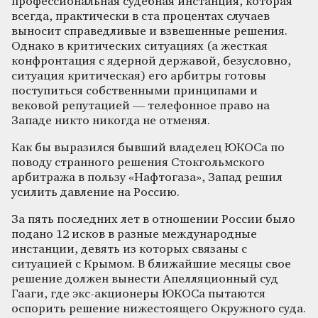
профессиональная судебная инстанция, которая
всегда, практически в ста процентах случаев
выносит справедливые и взвешенные решения.
Однако в критических ситуациях (а жесткая
конфронтация с ядерной державой, безусловно,
ситуация критическая) его арбитры готовы
поступиться собственными принципами и
вековой репутацией — телефонное право на
Западе никто никогда не отменял.
Как бы выразился бывший владелец ЮКОСа по
поводу странного решения Стокгольмского
арбитража в пользу «Нафтогаза», Запад решил
усилить давление на Россию.
За пять последних лет в отношении России было
подано 12 исков в разные международные
инстанции, девять из которых связаны с
ситуацией с Крымом. В ближайшие месяцы свое
решение должен вынести Апелляционный суд
Гааги, где экс-акционеры ЮКОСа пытаются
оспорить решение нижестоящего Окружного суда.