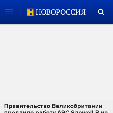
Правительство Великобритании
продлило работу АЭС Sizewell B на