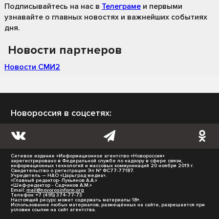
Подписывайтесь на нас
в
Телеграме
и первыми
узнавайте о главных новостях и важнейших событиях
дня.
Новости партнеров
Новости СМИ2
Новороссия в соцсетях:
Сетевое издание «Информационное агентство «Новороссия»
зарегистрировано в Федеральной службе по надзору в сфере связи,
информационных технологий и массовых коммуникаций 20 ноября 2019 г.
Свидетельство о регистрации Эл № ФС77-77187.
Учредитель — НАО «Царьград медиа».
«Главный редактор- Лукьянов А.А.»
«Шеф-редактор - Садчиков А.М.»
Email:
mail@novorosinform.org
Телефон: +7 (495) 374-77-73
Настоящий ресурс может содержать материалы 18+.
Использование любых материалов, размещённых на сайте, разрешается при
условии ссылки на сайт агентства.