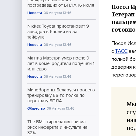
пострадавших от БПЛА 16 июля
Посол И
Новости
06 Августа 13:46
Тегеран
пальцем
Nikkei: Toyota приостановит 9
готовно
заводов в Японии из-за
тайфуна
Посол Исл
Новости
06 Августа 13:46
с
ТАСС
зая
Маттиа Маэстри умер после 9
полной бо
лет в коме; родители получили 1
доверия к
млн евро
переговор
Новости
06 Августа 13:46
Минобороны Беларуси провело
тренировку 56-го полка по
перехвату БПЛА
Мы 
Общество
06 Августа 13:46
спу
на
The BMJ: тирзепатид снизил
по
риск инфаркта и инсульта на
32%