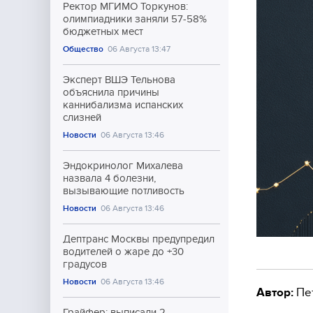
Ректор МГИМО Торкунов:
олимпиадники заняли 57-58%
бюджетных мест
Общество
06 Августа 13:47
Эксперт ВШЭ Тельнова
объяснила причины
каннибализма испанских
слизней
Новости
06 Августа 13:46
Эндокринолог Михалева
назвала 4 болезни,
вызывающие потливость
Новости
06 Августа 13:46
Дептранс Москвы предупредил
водителей о жаре до +30
градусов
Новости
06 Августа 13:46
Автор:
Пе
Грайфер: выписали 2