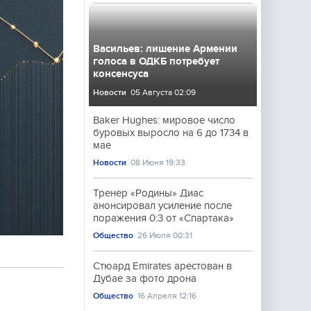
Васильев: лишение Армении
голоса в ОДКБ потребует
консенсуса
Новости
05 Августа 02:09
Baker Hughes: мировое число
буровых выросло на 6 до 1734 в
мае
Новости
08 Июня 19:33
Тренер «Родины» Диас
анонсировал усиление после
поражения 0:3 от «Спартака»
Общество
26 Июля 00:31
Стюард Emirates арестован в
Дубае за фото дрона
Общество
16 Апреля 12:16