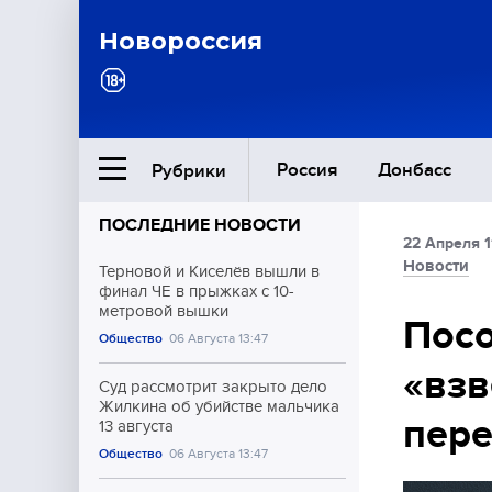
Новороссия
Россия
Донбасс
Рубрики
ПОСЛЕДНИЕ НОВОСТИ
22 Апреля 1
Ближний Восток
Новости
Терновой и Киселёв вышли в
финал ЧЕ в прыжках с 10-
метровой вышки
Общество
Посо
Общество
06 Августа 13:47
«взв
Культура
Суд рассмотрит закрыто дело
Жилкина об убийстве мальчика
пере
13 августа
Общество
06 Августа 13:47