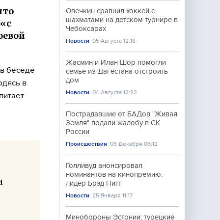
что
Овечкин сравнил хоккей с
шахматами на детском турнире в
 «с
Чебоксарах
оевой
Новости
05 Августа 12:18
Жасмин и Илан Шор помогли
 в беседе
семье из Дагестана отстроить
дом
одясь в
Новости
04 Августа 12:22
питает
Пострадавшие от БАДов "Живая
Земля" подали жалобу в СК
России
Происшествия
05 Декабря 06:12
Голливуд анонсировал
номинантов на кинопремию:
и
лидер Брэд Питт
Новости
25 Января 11:17
Минобороны Эстонии: турецкие