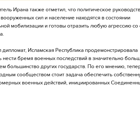
тель Ирана также отметил, что политическое руководств
 вооруженных сил и население находятся в состоянии
ной мобилизации и готовы отразить любую агрессию со
а.
л дипломат, Исламская Республика продемонстрировала
ь нести бремя военных последствий в значительно боль
чем большинство других государств. По его мнению, тепе
дным сообществом стоит задача обеспечить собственн
омерных военных действий, инициированных Соединенн