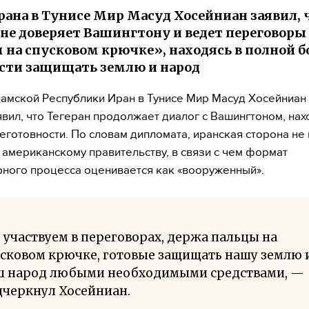
рана в Тунисе Мир Масуд Хосейниан заявил, 
 не доверяет Вашингтону и ведет переговоры
 на спусковом крючке», находясь в полной б
сти защищать землю и народ
амской Республики Иран в Тунисе Мир Масуд Хосейниан
вил, что Тегеран продолжает диалог с Вашингтоном, нах
еготовности. По словам дипломата, иранская сторона не 
 американскому правительству, в связи с чем формат
ного процесса оценивается как «вооруженный».
участвуем в переговорах, держа пальцы на
сковом крючке, готовые защищать нашу землю 
ш народ любыми необходимыми средствами, —
дчеркнул Хосейниан.