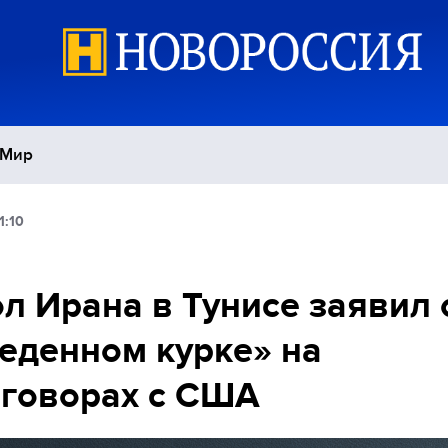
Мир
1:10
Политика
С
Экономика
П
л Ирана в Тунисе заявил 
еденном курке» на
Спорт
говорах с США