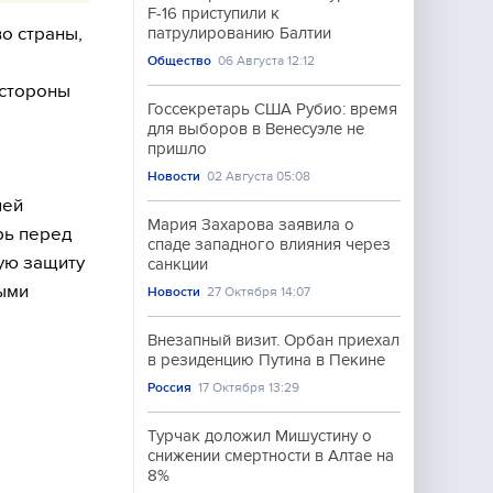
F-16 приступили к
о страны,
патрулированию Балтии
Общество
06 Августа 12:12
 стороны
Госсекретарь США Рубио: время
для выборов в Венесуэле не
пришло
Новости
02 Августа 05:08
шей
Мария Захарова заявила о
рь перед
спадe западного влияния через
ую защиту
санкции
ыми
Новости
27 Октября 14:07
Внезапный визит. Орбан приехал
в резиденцию Путина в Пекине
Россия
17 Октября 13:29
Турчак доложил Мишустину о
снижении смертности в Алтае на
8%