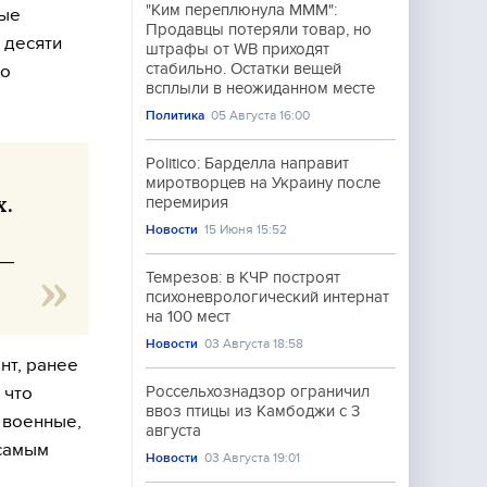
"Ким переплюнула МММ":
ные
Продавцы потеряли товар, но
 десяти
штрафы от WB приходят
стабильно. Остатки вещей
бо
всплыли в неожиданном месте
Политика
05 Августа 16:00
Politico: Барделла направит
миротворцев на Украину после
х.
перемирия
Новости
15 Июня 15:52
 —
Темрезов: в КЧР построят
психоневрологический интернат
на 100 мест
Новости
03 Августа 18:58
нт, ранее
 что
Россельхознадзор ограничил
ввоз птицы из Камбоджи с 3
 военные,
августа
 самым
Новости
03 Августа 19:01