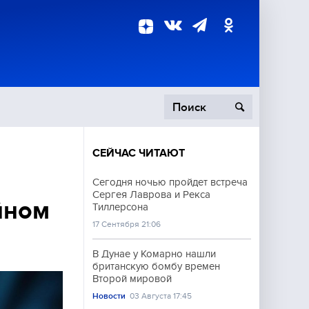
СЕЙЧАС ЧИТАЮТ
пецоперация
Сегодня ночью пройдет встреча
Сергея Лаврова и Рекса
роисшествия
йном
Тиллерсона
17 Сентября 21:06
В Дунае у Комарно нашли
британскую бомбу времен
Второй мировой
Новости
03 Августа 17:45