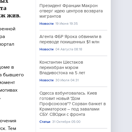
вых
Президент Франции Макрон
та
отверг идею центров возврата
уж жив.
мигрантов
Новости
19 Июня 19:35
оенной
ора
Агента ФБР Ярока обвинили в
переводе похищенных $1 млн
портал
Новости
04 Августа 08:18
Константин Шестаков
доме в
переизбран мэром
Владивостока на 5 лет
ра бывшего
Новости
30 Июля 04:31
момент
мотивах
Одесса взбунтовалась. Киев
ь
готовит новый "Дом
Профсоюзов"? Сорван банкет в
Краматорске – под завалами
СБУ. СВОдки с фронта
лючения
Статьи
31 Октября 05:00
ск. Тем