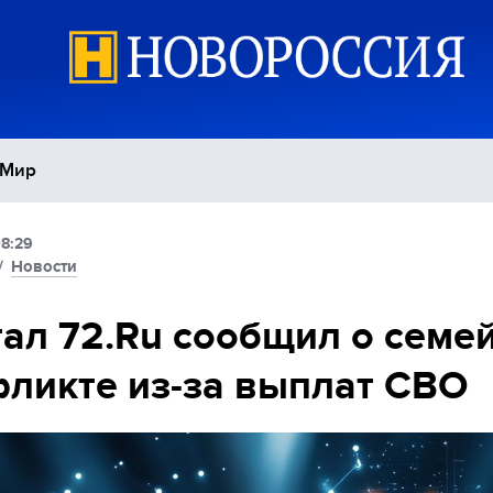
Мир
08:29
Политика
С
/
Новости
Экономика
П
ал 72.Ru сообщил о семе
ликте из-за выплат СВО
Спорт