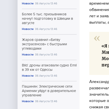
временем 
Новости
06 Августа 13:46
обвинения
Более 5 тыс. призывников
лет и зая
начнут подготовку в Швеции в
выплаты, а
августе
Новости
06 Августа 13:46
Жаров сравнил «Битву
экстрасенсов» с быстрыми
«Я 
углеводами
Мне
Новости
06 Августа 13:46
Мо
пер
Bild: дроны атаковали судно Emil
в 39 км от Одессы
Новости
06 Августа 13:46
Александр
Пашинян: Электрические сети
развенчал
Армении уйдут в доверительное
значитель
управление
которые о
Новости
06 Августа 13:46
снижая св