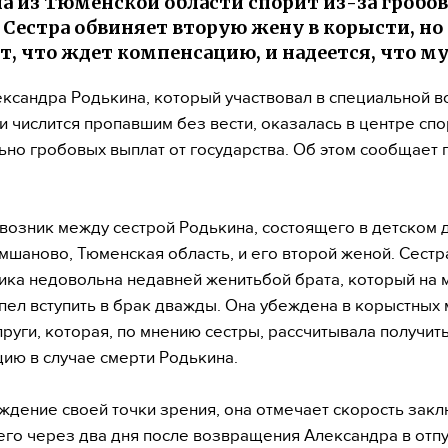
а из Тюменской области спорит из-за гробо
 Сестра обвиняет вторую жену в корысти, но 
т, что ждет компенсацию, и надеется, что м
ксандра Родькина, который участвовал в специальной в
и числится пропавшим без вести, оказалась в центре сп
ьно гробовых выплат от государства. Об этом сообщает 
возник между сестрой Родькина, состоящего в детском 
мшаново, Тюменская область, и его второй женой. Сест
ика недовольна недавней женитьбой брата, который на 
пел вступить в брак дважды. Она убеждена в корыстных 
пруги, которая, по мнению сестры, рассчитывала получит
ию в случае смерти Родькина.
ждение своей точки зрения, она отмечает скорость зак
сего через два дня после возвращения Александра в отпу