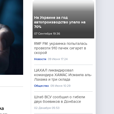
На Украине за год
автопроизводство упало на
70%
07 Сентября 19:36
RMF FM: украинка попыталась
провезти 910 пачек сигарет в
скорой
Новости
09 Июня 17:24
ЦАХАЛ ликвидировал
командира ХАМАС Исмаила аль-
Лахама и три склада
Общество
09 Июня 10:29
Штаб ВСУ сообщил о гибели
двух боевиков в Донбассе
ра
02 Декабря 05:53