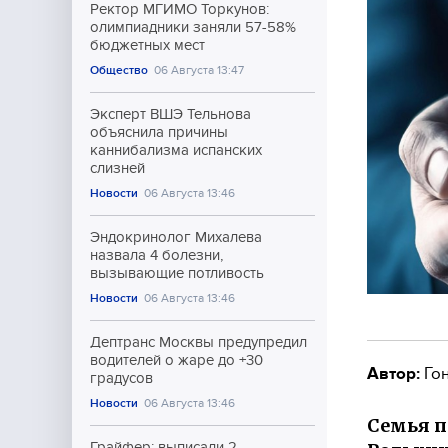
Ректор МГИМО Торкунов:
олимпиадники заняли 57-58%
бюджетных мест
Общество
06 Августа 13:47
Эксперт ВШЭ Тельнова
объяснила причины
каннибализма испанских
слизней
Новости
06 Августа 13:46
Эндокринолог Михалева
назвала 4 болезни,
вызывающие потливость
Новости
06 Августа 13:46
Дептранс Москвы предупредил
водителей о жаре до +30
Автор:
Гон
градусов
Новости
06 Августа 13:46
Семья п
Грайфер: выписали 2