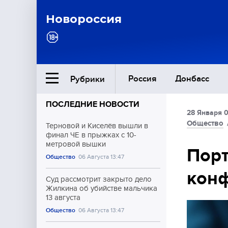
Новороссия
Россия
Донбасс
Рубрики
ПОСЛЕДНИЕ НОВОСТИ
28 Января 
Ближний Восток
Общество
Терновой и Киселёв вышли в
финал ЧЕ в прыжках с 10-
метровой вышки
Общество
Порт
Общество
06 Августа 13:47
конф
Культура
Суд рассмотрит закрыто дело
Жилкина об убийстве мальчика
13 августа
Общество
06 Августа 13:47