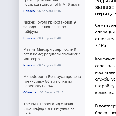
Родькин
пострадавших от БПЛА 16 июля
выплат.
Новости
06 Августа 13:46
отрицае
Nikkei: Toyota приостановит 9
Семья Але
заводов в Японии из-за
операции 
тайфуна
относител
Новости
06 Августа 13:46
72.Ru.
Маттиа Маэстри умер после 9
лет в коме; родители получили 1
Конфликт 
млн евро
селе Голы
Новости
06 Августа 13:46
воспитанн
Минобороны Беларуси провело
службы ус
тренировку 56-го полка по
второй су
перехвату БПЛА
компенсац
Общество
06 Августа 13:46
The BMJ: тирзепатид снизил
В подтвер
риск инфаркта и инсульта на
брака - в
32%