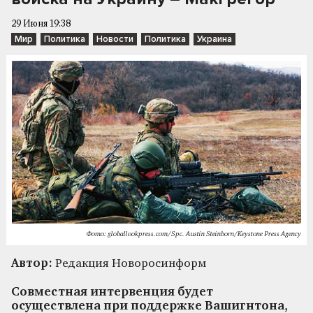
29 Июня 19:38
Мир
Политика
Новости
Политика
Украина
Фото: globallookpress.com/Spc. Austin Steinborn/Keystone Press Agency
Автор:
Редакция Новоросинформ
Совместная интервенция будет
осуществлена при поддержке Вашигнтона,