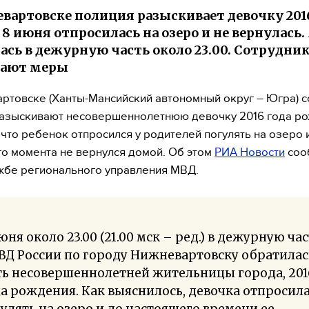
вартовске полиция разыскивает девочку 2016 
 8 июня отпросилась на озеро и не вернулась.
ась в дежурную часть около 23.00. Сотрудни
ают меры
ртовске (Ханты-Мансийский автономный округ – Югра) с
азыскивают несовершеннолетнюю девочку 2016 года ро
 что ребенок отпросился у родителей погулять на озеро 
о момента не вернулся домой. Об этом
РИА Новости
соо
жбе регионального управления МВД.
юня около 23.00 (21.00 мск – ред.) в дежурную ча
ВД России по городу Нижневартовску обратилас
ть несовершеннолетней жительницы города, 201
а рождения. Как выяснилось, девочка отпросил
улять на озеро и до настоящего времени ее