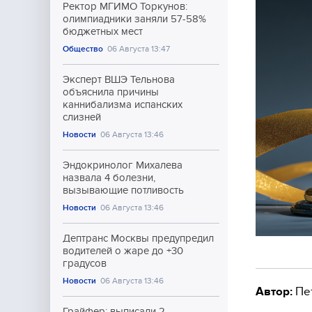
Ректор МГИМО Торкунов:
олимпиадники заняли 57-58%
бюджетных мест
Общество
06 Августа 13:47
Эксперт ВШЭ Тельнова
объяснила причины
каннибализма испанских
слизней
Новости
06 Августа 13:46
Эндокринолог Михалева
назвала 4 болезни,
вызывающие потливость
Новости
06 Августа 13:46
Дептранс Москвы предупредил
водителей о жаре до +30
градусов
Новости
06 Августа 13:46
Автор:
Пе
Грайфер: выписали 2