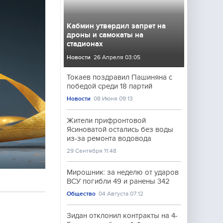
Кабмин утвердил запрет на
дроны и самокаты на
стадионах
Новости
26 Апреля 03:05
Токаев поздравил Пашиняна с
победой среди 18 партий
Новости
08 Июня 09:13
Жители прифронтовой
Ясиноватой остались без воды
из-за ремонта водовода
29 Сентября 11:48
Мирошник: за неделю от ударов
ВСУ погибли 49 и ранены 342
Общество
04 Августа 07:12
Зидан отклонил контракты на 4-