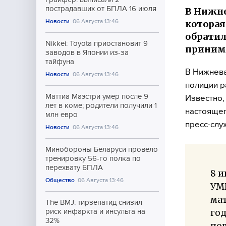
пострадавших от БПЛА 16 июля
В Нижне
Новости
06 Августа 13:46
которая
обратил
Nikkei: Toyota приостановит 9
приним
заводов в Японии из-за
тайфуна
В Нижнева
Новости
06 Августа 13:46
полиции р
Маттиа Маэстри умер после 9
Известно,
лет в коме; родители получили 1
настоящег
млн евро
пресс-слу
Новости
06 Августа 13:46
Минобороны Беларуси провело
тренировку 56-го полка по
перехвату БПЛА
8 и
Общество
06 Августа 13:46
УМ
ма
The BMJ: тирзепатид снизил
год
риск инфаркта и инсульта на
32%
пог