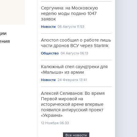
Сергунина: на Московскую
неделю моды подано 1047
заявок
Новости
06 Августа 11:53
ции
Апостол сообщил о работе лишь
ения
части дронов ВСУ через Starlink
Общество
04 Августа 06:13
Калюжный спел саундтреки для
«Малыша» из армии
Новости
24 Февраля 13:41
Алексей Селиванов: Во время
Первой мировой на
исторической арене впервые
появился антирусский проект
«Украина»
12 Ноября 06:33
Все новости