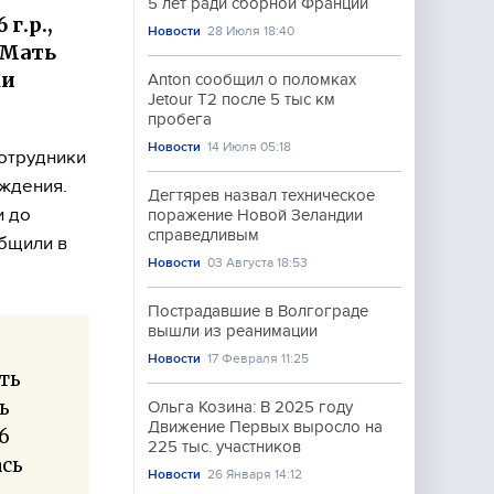
5 лет ради сборной Франции
г.р.,
Новости
28 Июля 18:40
 Мать
ки
Anton сообщил о поломках
Jetour T2 после 5 тыс км
пробега
Новости
14 Июля 05:18
отрудники
ждения.
Дегтярев назвал техническое
и до
поражение Новой Зеландии
справедливым
бщили в
Новости
03 Августа 18:53
Пострадавшие в Волгограде
вышли из реанимации
Новости
17 Февраля 11:25
сть
ь
Ольга Козина: В 2025 году
Движение Первых выросло на
6
225 тыс. участников
ась
Новости
26 Января 14:12