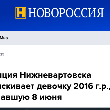
Мир
:25
Политика
С
Экономика
П
иция Нижневартовска
скивает девочку 2016 г.р.
Спорт
павшую 8 июня