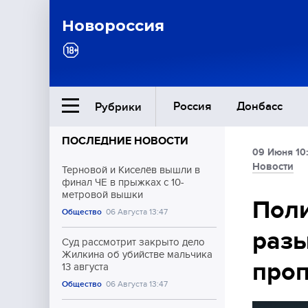
Новороссия
Россия
Донбасс
Рубрики
ПОСЛЕДНИЕ НОВОСТИ
09 Июня 10
Ближний Восток
Новости
Терновой и Киселёв вышли в
финал ЧЕ в прыжках с 10-
метровой вышки
Общество
Пол
Общество
06 Августа 13:47
разы
Культура
Суд рассмотрит закрыто дело
Жилкина об убийстве мальчика
про
13 августа
Общество
06 Августа 13:47