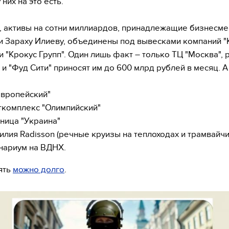
них на это есть.
 активы на сотни миллиардов, принадлежащие бизнесме
и Зараху Илиеву, объединены под вывесками компаний "
и "Крокус Групп". Один лишь факт – только ТЦ "Москва", 
 и "Фуд Сити" приносят им до 600 млрд рублей в месяц. А
Европейский"
ткомплекс "Олимпийский"
иница "Украина"
илия Radisson (речные круизы на теплоходах и трамвайчи
нариум на ВДНХ.
ять
можно долго
.