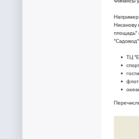
Финансы у 
Например,
Нисанову 
площадь" 
"Садовод"
ТЦ "
спор
гост
флот
океа
Перечисл