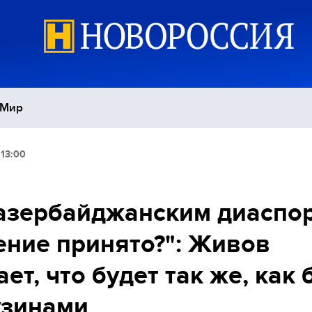
Мир
 13:00
Политика
С
Экономика
П
азербайджанским диаспо
ние принято?": Живов
Спорт
ает, что будет так же, как
узинами