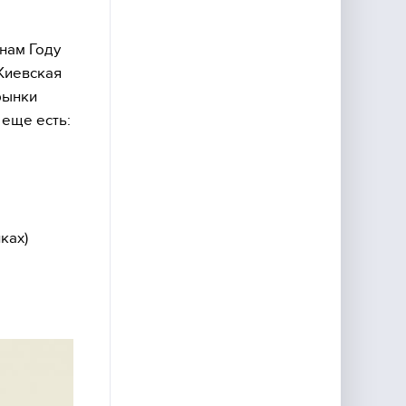
нам Году
Киевская
рынки
 еще есть:
ках)