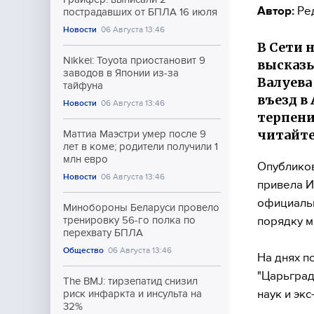
Автор:
Ре
пострадавших от БПЛА 16 июля
Новости
06 Августа 13:46
В Сети 
Nikkei: Toyota приостановит 9
высказы
заводов в Японии из-за
Валуева
тайфуна
въезд в
Новости
06 Августа 13:46
терпени
читайте
Маттиа Маэстри умер после 9
лет в коме; родители получили 1
млн евро
Опублико
Новости
06 Августа 13:46
привела И
официальн
Минобороны Беларуси провело
порядку м
тренировку 56-го полка по
перехвату БПЛА
Общество
06 Августа 13:46
На днях п
"Царьгра
The BMJ: тирзепатид снизил
наук и эк
риск инфаркта и инсульта на
32%