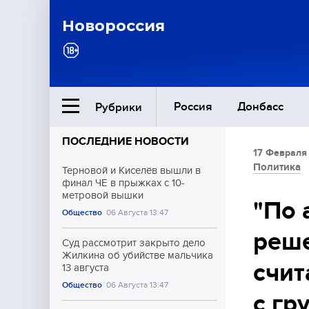
Новороссия
Россия
Донбасс
Рубрики
ПОСЛЕДНИЕ НОВОСТИ
17 Февраля
Ближний Восток
Политика
Терновой и Киселёв вышли в
финал ЧЕ в прыжках с 10-
метровой вышки
Общество
"По 
Общество
06 Августа 13:47
реше
Культура
Суд рассмотрит закрыто дело
Жилкина об убийстве мальчика
счит
13 августа
Общество
06 Августа 13:47
с гр