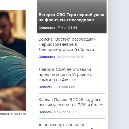
Ветеран СВО Гера первой ушла
на фронт, сын последовал
Общество
17 Мая 08:44
Войска "Восток" освободили
Першотравневое в
Днепропетровской области
Общество
24 Октября 13:13
Лавров: США не отозвали
предложения по Украине с
саммита на Аляске
Новости
22 Июля 13:11
Каплан Панеш: В 2026 году все
пенсии увеличат на 7,6% и более
Новости
07 Января 03:52
оллаж: Царьград
Агроэкспорт: поставки