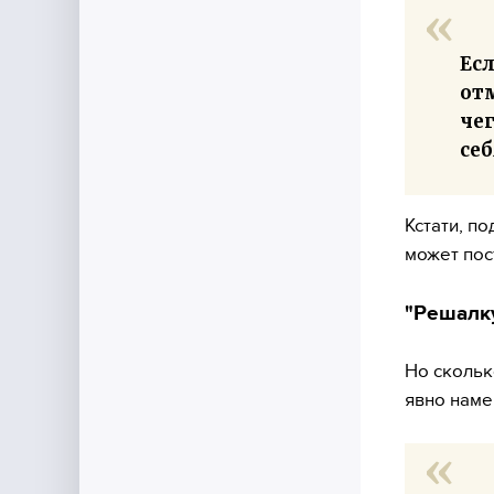
Есл
отм
че
себ
Кстати, п
может пос
"Решалк
Но скольк
явно наме