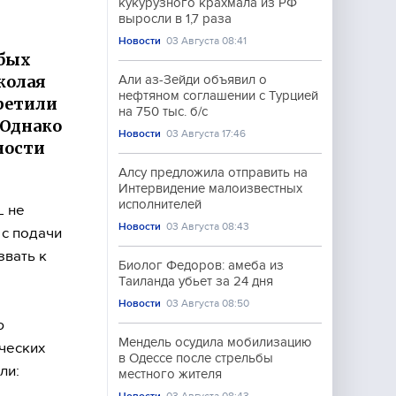
кукурузного крахмала из РФ
выросли в 1,7 раза
Новости
03 Августа 08:41
убых
колая
Али аз-Зейди объявил о
нефтяном соглашении с Турцией
претили
на 750 тыс. б/с
 Однако
Новости
03 Августа 17:46
ности
Алсу предложила отправить на
Интервидение малоизвестных
исполнителей
L не
Новости
03 Августа 08:43
 с подачи
звать к
Биолог Федоров: амеба из
Таиланда убьет за 24 дня
Новости
03 Августа 08:50
ю
Мендель осудила мобилизацию
ических
в Одессе после стрельбы
ли:
местного жителя