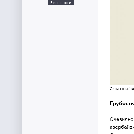
Все новости
Скрин с сайта
Грубост
Очевидно,
азербайдж