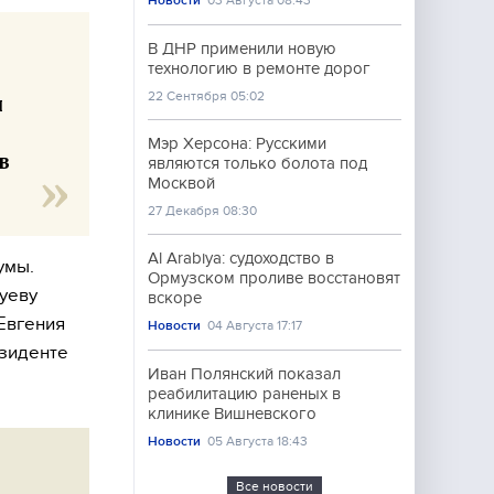
Новости
03 Августа 08:43
В ДНР применили новую
технологию в ремонте дорог
22 Сентября 05:02
и
Мэр Херсона: Русскими
в
являются только болота под
Москвой
27 Декабря 08:30
Al Arabiya: судоходство в
умы.
Ормузском проливе восстановят
уеву
вскоре
Евгения
Новости
04 Августа 17:17
езиденте
Иван Полянский показал
реабилитацию раненых в
клинике Вишневского
Новости
05 Августа 18:43
Все новости