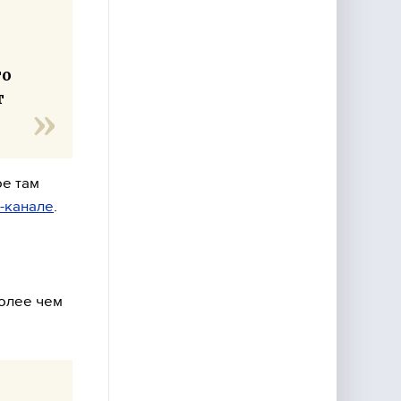
то
т
ое там
-канале
.
более чем