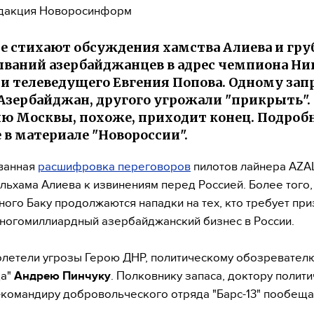
дакция Новоросинформ
не стихают обсуждения хамства Алиева и гр
ваний азербайджанцев в адрес чемпиона Ни
 и телеведущего Евгения Попова. Одному за
 Азербайджан, другого угрожали "прикрыть".
ю Москвы, похоже, приходит конец. Подроб
 в материале "Новороссии".
ванная
расшифровка переговоров
пилотов лайнера AZA
льхама Алиева к извинениям перед Россией. Более того,
ого Баку продолжаются нападки на тех, кто требует при
ногомиллиардный азербайджанский бизнес в России.
олетели угрозы Герою ДНР, политическому обозревател
да"
Андрею Пинчуку
. Полковнику запаса, доктору полит
с-командиру добровольческого отряда "Барс-13" пообеща