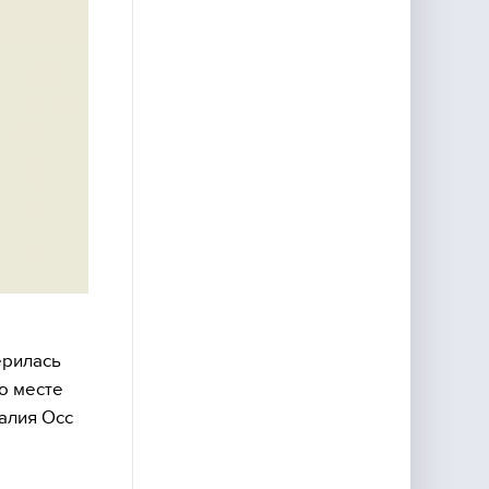
ерилась
о месте
алия Осс