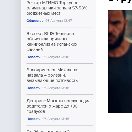
Ректор МГИМО Торкунов:
олимпиадники заняли 57-58%
бюджетных мест
Общество
06 Августа 13:47
Эксперт ВШЭ Тельнова
объяснила причины
каннибализма испанских
слизней
Новости
06 Августа 13:46
Эндокринолог Михалева
назвала 4 болезни,
вызывающие потливость
Новости
06 Августа 13:46
Дептранс Москвы предупредил
водителей о жаре до +30
градусов
Новости
06 Августа 13:46
Грайфер: выписали 2