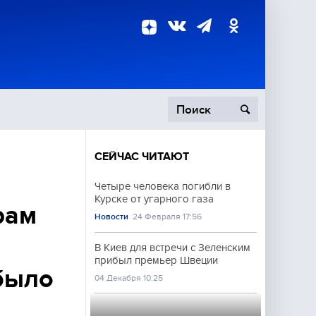
СЕЙЧАС ЧИТАЮТ
пецоперация
Четыре человека погибли в
Курске от угарного газа
роисшествия
рам
Новости
24 Февраля 17:56
В Киев для встречи с Зеленским
прибыл премьер Швеции
 было
04 Декабря 10:25