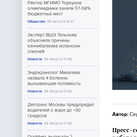
Ректор МГИМО Торкунов:
олимпиадники заняли 57-58%
бюджетных мест
Общество
06 Августа 13:47
Эксперт ВШЭ Тельнова
объяснила причины
каннибализма испанских
слизней
Новости
06 Августа 13:46
Эндокринолог Михалева
назвала 4 болезни,
вызывающие потливость
Новости
06 Августа 13:46
Дептранс Москвы предупредил
водителей о жаре до +30
Автор:
Се
градусов
Новости
06 Августа 13:46
Пресс-с
Грайфер: выписали 2