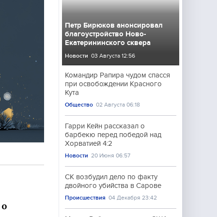
Петр Бирюков анонсировал
благоустройство Ново-
Екатерининского сквера
Новости
03 Августа 12:56
Командир Рапира чудом спасся
при освобождении Красного
Кута
Общество
02 Августа 06:18
Гарри Кейн рассказал о
барбекю перед победой над
Хорватией 4:2
Новости
20 Июня 06:57
СК возбудил дело по факту
двойного убийства в Сарове
Происшествия
04 Декабря 23:42
 о