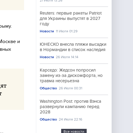
21 Июля 13:26
Reuters: первые ракеты Patriot
для Украины выпустят в 2027
году
рыму.
Новости
11 Июля 01:29
Москве и
ЮНЕСКО внесла пляжи высадки
ивных
в Нормандии в список наследия
Новости
26 Июля 14:14
Карседо: Жедсон попросил
замену из-за дискомфорта, но
травма несерьезна
дят
Общество
26 Июля 00:31
т
Washington Post: против Вэнса
развернули кампанию перед
2028
Общество
24 Июля 22:16
Все новости