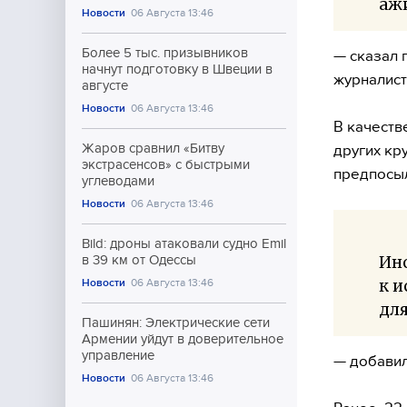
аж
Новости
06 Августа 13:46
Более 5 тыс. призывников
— сказал 
начнут подготовку в Швеции в
журналист
августе
Новости
06 Августа 13:46
В качеств
Жаров сравнил «Битву
других кр
экстрасенсов» с быстрыми
предпосыл
углеводами
Новости
06 Августа 13:46
Bild: дроны атаковали судно Emil
Ин
в 39 км от Одессы
к и
Новости
06 Августа 13:46
для
Пашинян: Электрические сети
Армении уйдут в доверительное
управление
— добавил
Новости
06 Августа 13:46