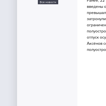
Ранее, 22
Все новости
введены о
превышала
затронули
ограничен
полуостро
отпуск ос
Аксёнов с
полуостро