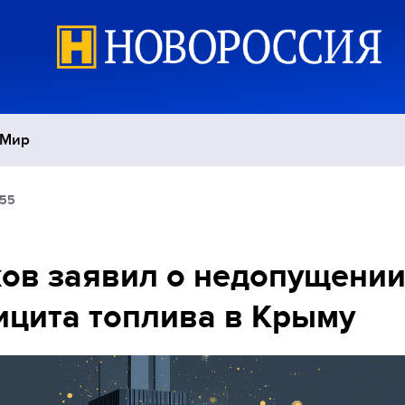
Мир
:55
Политика
С
Экономика
П
ов заявил о недопущени
цита топлива в Крыму
Спорт