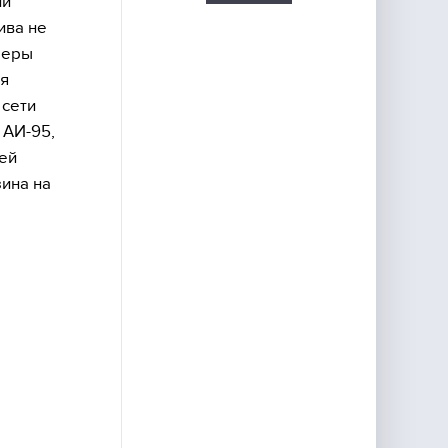
ли
ива не
меры
ая
 сети
 АИ-95,
гей
ина на