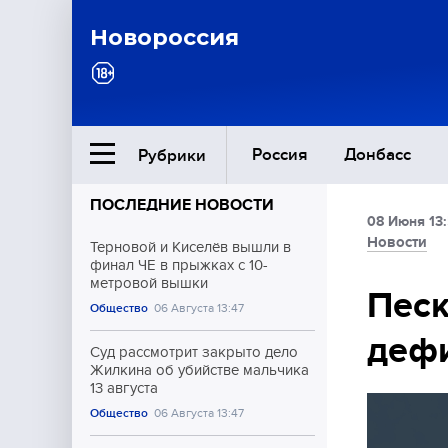
Новороссия
Россия
Донбасс
Рубрики
ПОСЛЕДНИЕ НОВОСТИ
08 Июня 13
Ближний Восток
Новости
Терновой и Киселёв вышли в
финал ЧЕ в прыжках с 10-
метровой вышки
Общество
Песк
Общество
06 Августа 13:47
дефи
Культура
Суд рассмотрит закрыто дело
Жилкина об убийстве мальчика
13 августа
Общество
06 Августа 13:47