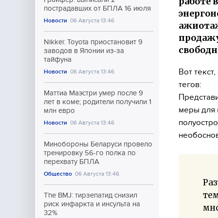
работе 
пострадавших от БПЛА 16 июля
энергон
Новости
06 Августа 13:46
ажиотаж
продажу
Nikkei: Toyota приостановит 9
свободн
заводов в Японии из-за
тайфуна
Вот текст
Новости
06 Августа 13:46
тегов:
Маттиа Маэстри умер после 9
Представи
лет в коме; родители получили 1
меры для 
млн евро
полуостро
Новости
06 Августа 13:46
необоснов
Минобороны Беларуси провело
тренировку 56-го полка по
перехвату БПЛА
Общество
06 Августа 13:46
Раз
тем
The BMJ: тирзепатид снизил
риск инфаркта и инсульта на
мн
32%