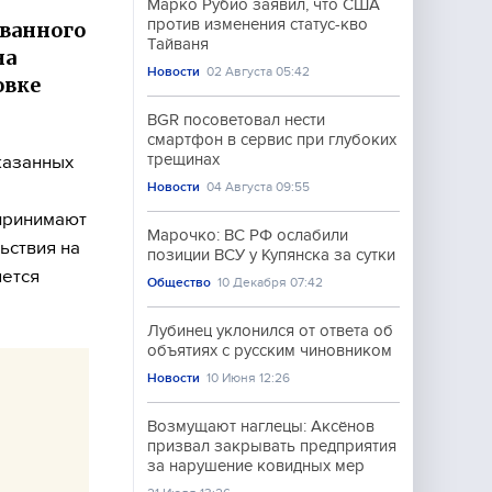
Марко Рубио заявил, что США
против изменения статус-кво
ованного
Тайваня
на
Новости
02 Августа 05:42
овке
BGR посоветовал нести
смартфон в сервис при глубоких
трещинах
казанных
Новости
04 Августа 09:55
 принимают
Марочко: ВС РФ ослабили
ьствия на
позиции ВСУ у Купянска за сутки
яется
Общество
10 Декабря 07:42
Лубинец уклонился от ответа об
объятиях с русским чиновником
Новости
10 Июня 12:26
Возмущают наглецы: Аксёнов
призвал закрывать предприятия
за нарушение ковидных мер