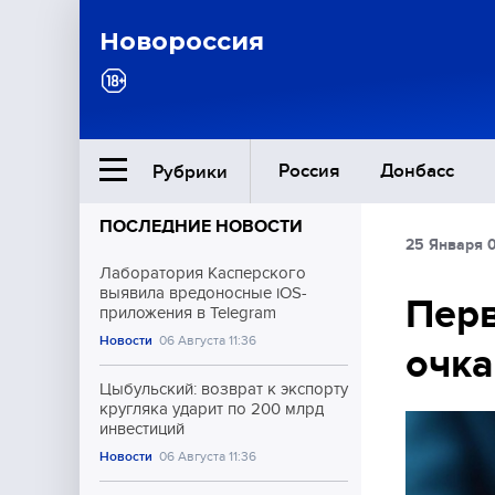
Новороссия
Россия
Донбасс
Рубрики
ПОСЛЕДНИЕ НОВОСТИ
25 Января 
Ближний Восток
Лаборатория Касперского
выявила вредоносные iOS-
Перв
приложения в Telegram
Общество
Новости
06 Августа 11:36
очк
Культура
Цыбульский: возврат к экспорту
кругляка ударит по 200 млрд
инвестиций
Новости
06 Августа 11:36