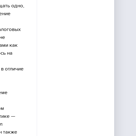
щать одно,
жение
алоговых
 не
ами как
сь на
 в отличие
еме
ом
тике —
л
н также