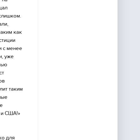
щал
 слишком.
али,
таким как
стиции
и с менее
и, уже
лью
ст
ов
лит таким
ные
те
 и США!»
ко для