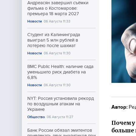
Андреасян завершил съёмки
фильма о Костомарове:
премьера 18 марта 2027
Новости
06 Августа 11:33
Студент из Калининграда
выиграл 5 млн рублей в
лотерею после шахмат
Новости
06 Августа 11:30
BMC Public Health: наличие сада
уменьшило риск диабета на
6,8%
Новости
06 Августа 11:30
NYT: Россия установила рекорд
по воздушным атакам на
Автор:
Ре
Украине
Общество
06 Августа 11:27
Почему 
больше 
Банк России обязал эмитентов
привлекать двух аналитиков при