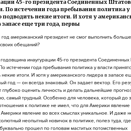
ации 45-го президента Соединенных Штатов
. По истечении года пребывания политика у
 подводить некие итоги. И хотя у американс
 запасе еще три года, первы
 год американский президент не смог выполнить больш
 своих обещаний?
 годовщина инаугурации 45-го президента Соединенных
По истечении года пребывания политика у власти принят
 некие итоги. И хотя у американского лидера в запасе е
вый год — он всегда знаковый. Он задает вектор. Его рез
 глубоко оценить личность и делать дальнейшие прогноз
о, самый трудный. Особенно для человека, который до 
отношения к политике не имел, что для Америки явление
 Америки явление во всех смыслах уникальное. И даже н
бсолютный неопытный новичок в политике, полез туда, где
 буквально прошел по головам маститых потомственных