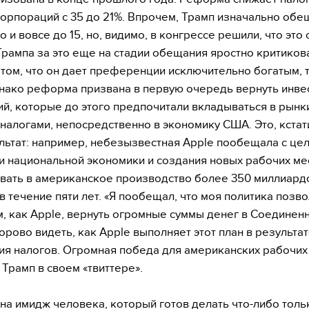
орпораций с 35 до 21%. Впрочем, Трамп изначально обе
о и вовсе до 15, но, видимо, в конгрессе решили, что это
Трампа за это еще на стадии обещания яростно критиков
 том, что он дает преференции исключительно богатым, 
днако реформа призвана в первую очередь вернуть инве
й, которые до этого предпочитали вкладываться в рынк
налогами, непосредственно в экономику США. Это, кстат
льтат: например, небезызвестная Apple пообещала с це
 национальной экономики и создания новых рабочих ме
вать в американское производство более 350 миллиард
в течение пяти лет. «Я пообещал, что моя политика позво
, как Apple, вернуть огромные суммы денег в Соединен
орово видеть, как Apple выполняет этот план в результа
я налогов. Огромная победа для американских рабочих
 Трамп в своем «твиттере».
на имидж человека, который готов делать что-либо толь