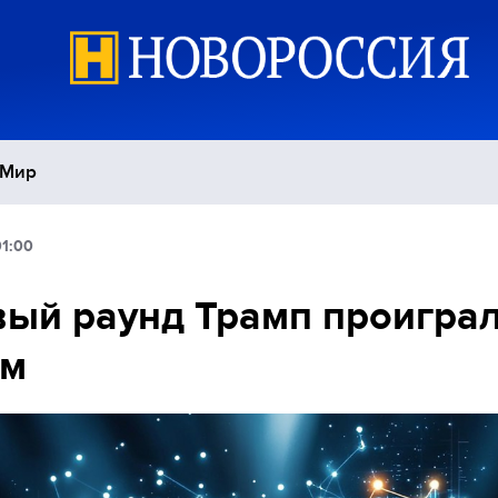
Мир
01:00
Политика
С
ый раунд Трамп проиграл
Экономика
П
ам
Спорт