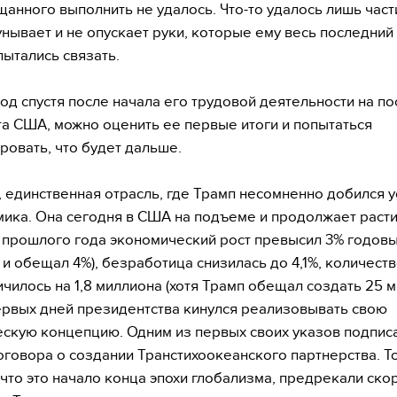
щанного выполнить не удалось. Что-то удалось лишь част
унывает и не опускает руки, которые ему весь последний
пытались связать.
год спустя после начала его трудовой деятельности на по
а США, можно оценить ее первые итоги и попытаться
ровать, что будет дальше.
 единственная отрасль, где Трамп несомненно добился у
ика. Она сегодня в США на подъеме и продолжает расти. В
 прошлого года экономический рост превысил 3% годовых
 и обещал 4%), безработица снизилась до 4,1%, количест
ичилось на 1,8 миллиона (хотя Трамп обещал создать 25 м
ервых дней президентства кинулся реализовывать свою
скую концепцию. Одним из первых своих указов подпис
говора о создании Транстихоокеанского партнерства. То
 что это начало конца эпохи глобализма, предрекали ск