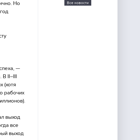
ично. Но
Все новости
 год
сту
спеха, —
 II–III
 (хотя
во рабочих
иллионов).
ал выход
гда все
орый выход