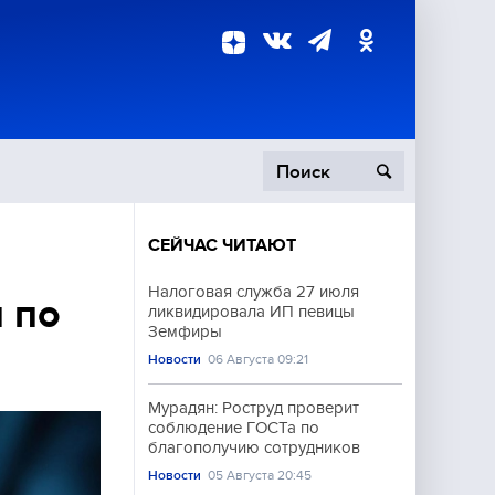
СЕЙЧАС ЧИТАЮТ
пецоперация
Налоговая служба 27 июля
 по
ликвидировала ИП певицы
роисшествия
Земфиры
Новости
06 Августа 09:21
Мурадян: Роструд проверит
соблюдение ГОСТа по
благополучию сотрудников
Новости
05 Августа 20:45