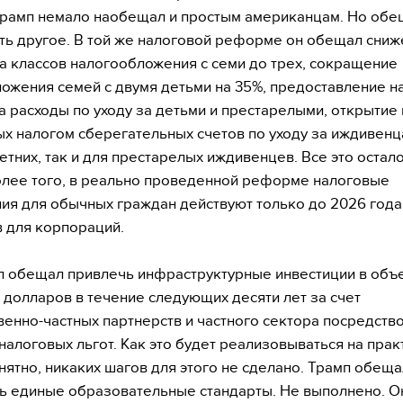
Трамп немало наобещал и простым американцам. Но обе
ть другое. В той же налоговой реформе он обещал сни
а классов налогообложения с семи до трех, сокращение
ожения семей с двумя детьми на 35%, предоставление н
а расходы по уходу за детьми и престарелыми, открытие
х налогом сберегательных счетов по уходу за иждивенц
етних, так и для престарелых иждивенцев. Все это остало
олее того, в реально проведенной реформе налоговые
ия для обычных граждан действуют только до 2026 года
в для корпораций.
 обещал привлечь инфраструктурные инвестиции в объ
 долларов в течение следующих десяти лет за счет
венно-частных партнерств и частного сектора посредств
налоговых льгот. Как это будет реализовываться на прак
нятно, никаких шагов для этого не сделано. Трамп обеща
ь единые образовательные стандарты. Не выполнено. О