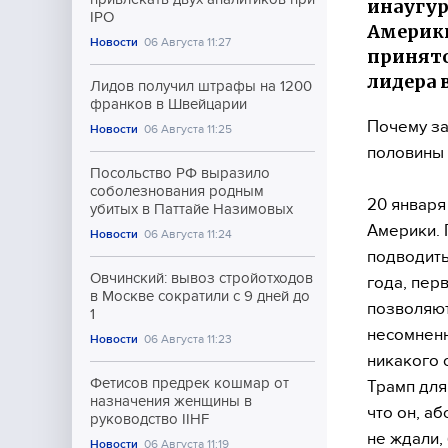
инаугур
IPO
Америки
Новости
06 Августа 11:27
принято
лидера в
Лидов получил штрафы на 1200
франков в Швейцарии
Почему за
Новости
06 Августа 11:25
половины
Посольство РФ выразило
соболезнования родным
20 января
убитых в Паттайе Назимовых
Америки. 
Новости
06 Августа 11:24
подводить
Овчинский: вывоз стройотходов
года, пер
в Москве сократили с 9 дней до
позволяют
1
несомненн
Новости
06 Августа 11:23
никакого 
Фетисов предрек кошмар от
Трамп для
назначения женщины в
что он, а
руководство IIHF
не ждали,
Новости
06 Августа 11:19