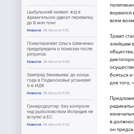
политикан
Цыбульский заявил: ж/д в
ворвался 
Архангельске удвоит перевалку
всем воз
до 8 млн тонн
Новости
06 Августа 11:15
Трамп ста
злейшим в
Психотерапевт Ольга Шевченко
предупредила о психозах после
общества,
ретритов
диктаторо
Новости
06 Августа 11:05
осуществи
бояться и 
Зампред Зиновьева: до конца
года в Подмосковье установят
для того,
5-6 ИДК
Новости
06 Августа 11:05
Предложен
радикальн
Гуннарсдоуттир: без контроля
над рыболовством Исландия не
изначальн
вступит в ЕС
в должнос
Новости
06 Августа 11:02
он предск