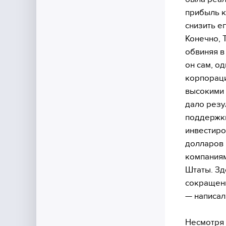
прибыль к
снизить ег
Конечно, 
обвиняя в
он сам, о
корпораци
высокими 
дало резу
поддержки
инвестиро
долларов 
компаниям
Штаты. Зд
сокращени
— написал
Несмотря 