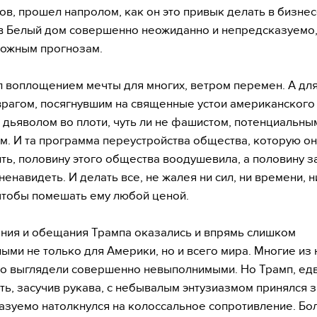
ов, прошел напролом, как он это привык делать в бизнес
в Белый дом совершенно неожиданно и непредсказуемо
можным прогнозам.
л воплощением мечты для многих, ветром перемен. А для
рагом, посягнувшим на священные устои американского
 дьяволом во плоти, чуть ли не фашистом, потенциальны
м. И та программа переустройства общества, которую о
ть, половину этого общества воодушевила, а половину з
ненавидеть. И делать все, не жалея ни сил, ни времени, н
 чтобы помешать ему любой ценой.
ия и обещания Трампа оказались и впрямь слишком
ыми не только для Америки, но и всего мира. Многие из 
о выглядели совершенно невыполнимыми. Но Трамп, едв
ть, засучив рукава, с небывалым энтузиазмом принялся з
азуемо натолкнулся на колоссальное сопротивление. Б