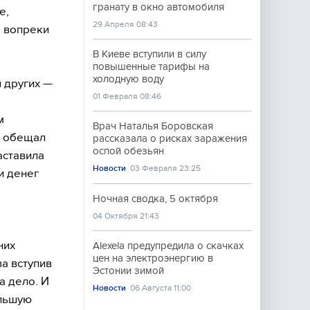
гранату в окно автомобиля
е,
29 Апреля 08:43
, вопреки
В Киеве вступили в силу
повышенные тарифы на
холодную воду
 других —
01 Февраля 08:46
м
Врач Наталья Боровская
н обещал
рассказала о рисках заражения
оспой обезьян
аставила
Новости
03 Февраля 23:25
и денег
Ночная сводка, 5 октября
04 Октября 21:43
них
Alexela предупредила о скачках
цен на электроэнергию в
а вступив
Эстонии зимой
а дело. И
Новости
06 Августа 11:00
ольшую