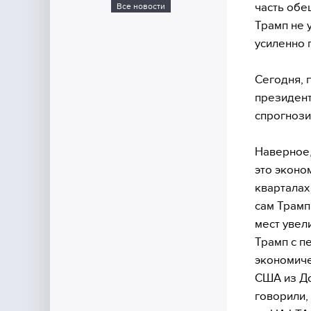
часть обе
Все новости
Трамп не 
усиленно 
Сегодня, 
президент
спрогнози
Наверное,
это эконом
кварталах
сам Трамп
мест увел
Трамп с п
экономиче
США из До
говорили,