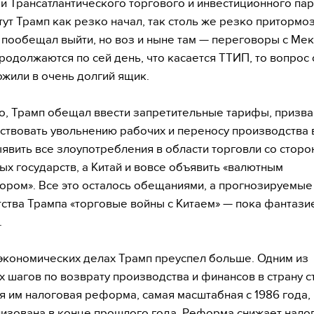
и Трансатлантического торгового и инвестиционного пар
тут Трамп как резко начал, так столь же резко притормоз
пообещал выйти, но воз и ныне там — переговоры с Мек
родолжаются по сей день, что касается ТТИП, то вопрос 
ожили в очень долгий ящик.
о, Трамп обещал ввести запретительные тарифы, призв
ствовать увольнению рабочих и переносу производства 
ыявить все злоупотребления в области торговли со стор
ых государств, а Китай и вовсе объявить «валютным
ором». Все это осталось обещаниями, а прогнозируемые
ства Трампа «торговые войны с Китаем» — пока фантази
.
экономических делах Трамп преуспел больше. Одним из
 шагов по возврату производства и финансов в страну с
 им налоговая реформа, самая масштабная с 1986 года,
изована в конце прошлого года. Реформа снижает налог