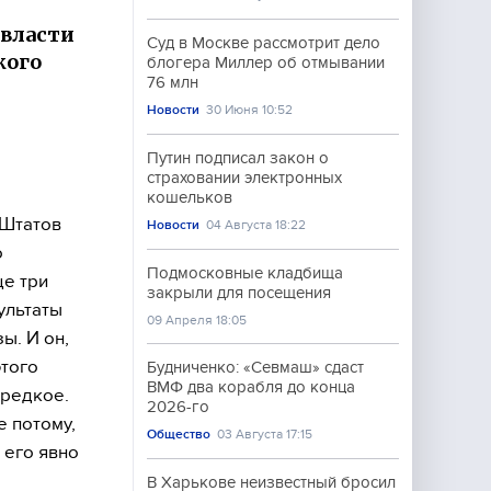
 власти
Суд в Москве рассмотрит дело
кого
блогера Миллер об отмывании
76 млн
Новости
30 Июня 10:52
е
Путин подписал закон о
страховании электронных
кошельков
 Штатов
Новости
04 Августа 18:22
о
Подмосковные кладбища
ще три
закрыли для посещения
ультаты
09 Апреля 18:05
ы. И он,
этого
Будниченко: «Севмаш» сдаст
ВМФ два корабля до конца
 редкое.
2026-го
е потому,
Общество
03 Августа 17:15
 его явно
В Харькове неизвестный бросил