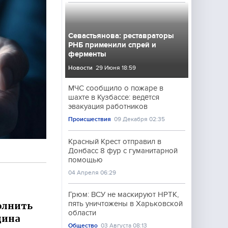
Севастьянова: реставраторы
РНБ применили спрей и
ферменты
Новости
29 Июня 18:59
МЧС сообщило о пожаре в
шахте в Кузбассе: ведётся
эвакуация работников
Происшествия
09 Декабря 02:35
Красный Крест отправил в
Донбасс 8 фур с гуманитарной
помощью
04 Апреля 06:29
Грюм: ВСУ не маскируют НРТК,
пять уничтожены в Харьковской
олнить
области
щина
Общество
03 Августа 08:13