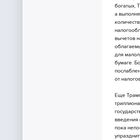
богатых, 
а выполня
количеств
налогообл
вычетов н
облагаемы
для малол
бумаге. Б
послаблен
от налого
Еще Трамп
триллиона
государст
введения 
пока непо
упразднит