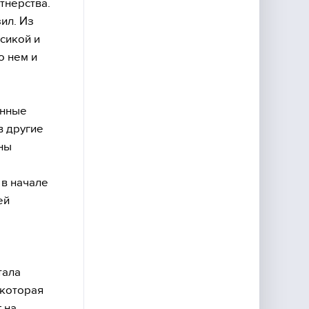
тнерства.
ил. Из
сикой и
о нем и
анные
в другие
оны
 в начале
ей
тала
 которая
 на