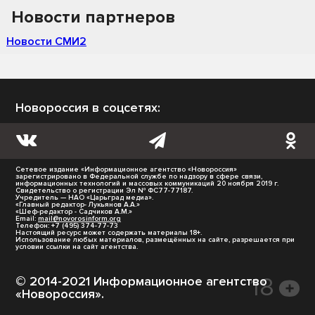
Новости партнеров
Новости СМИ2
Новороссия в соцсетях:
Сетевое издание «Информационное агентство «Новороссия»
зарегистрировано в Федеральной службе по надзору в сфере связи,
информационных технологий и массовых коммуникаций 20 ноября 2019 г.
Свидетельство о регистрации Эл № ФС77-77187.
Учредитель — НАО «Царьград медиа».
«Главный редактор- Лукьянов А.А.»
«Шеф-редактор - Садчиков А.М.»
Email:
mail@novorosinform.org
Телефон: +7 (495) 374-77-73
Настоящий ресурс может содержать материалы 18+.
Использование любых материалов, размещённых на сайте, разрешается при
условии ссылки на сайт агентства.
© 2014-2021 Информационное агентство
«Новороссия».