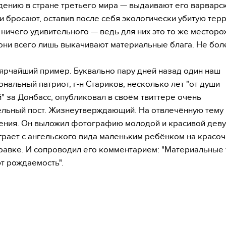
ению в стране третьего мира — выдаивают его варварс
и бросают, оставив после себя экологически убитую тер
т ничего удивительного — ведь для них это то же месторо
они всего лишь выкачивают материальные блага. Не бол
 ярчайший пример. Буквально пару дней назад один наш
нальный патриот, г-н Стариков, несколько лет "от души
 за Донбасс, опубликовал в своём твиттере очень
льный пост. Жизнеутверждающий. На отвлечённую тему
ния. Он выложил фотографию молодой и красивой деву
грает с ангельского вида маленьким ребёнком на красо
равке. И сопроводил его комментарием: "Материальные 
т рождаемость".