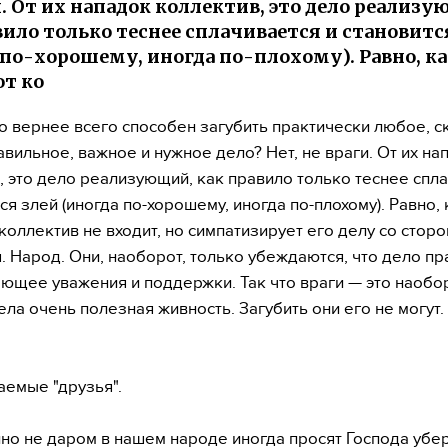
и. От их нападок коллектив, это дело реализ
вило только теснее сплачивается и становитс
 по-хорошему, иногда по-плохому). Равно, как
от ко
то вернее всего способен загубить практически любое, с
авильное, важное и нужное дело? Нет, не враги. От их на
, это дело реализующий, как правило только теснее спл
ся злей (иногда по-хорошему, иногда по-плохому). Равно, к
 коллектив не входит, но симпатизирует его делу со сторо
. Народ. Они, наоборот, только убеждаются, что дело пр
ющее уважения и поддержки. Так что враги — это наобо
ела очень полезная живность. Загубить они его не могут.
аемые "друзья".
о не даром в нашем народе иногда просят Господа убер