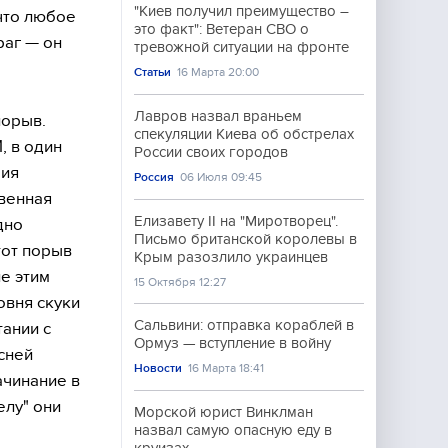
"Киев получил преимущество –
 что любое
это факт": Ветеран СВО о
раг — он
тревожной ситуации на фронте
Статьи
16 Марта 20:00
Лавров назвал враньем
порыв.
спекуляции Киева об обстрелах
, в один
России своих городов
рия
Россия
06 Июля 09:45
твенная
Елизавету II на "Миротворец".
дно
Письмо британской королевы в
тот порыв
Крым разозлило украинцев
е этим
15 Октября 12:27
овня скуки
Сальвини: отправка кораблей в
тании с
Ормуз — вступление в войну
сней
Новости
16 Марта 18:41
ачинание в
елу" они
Морской юрист Винклман
назвал самую опасную еду в