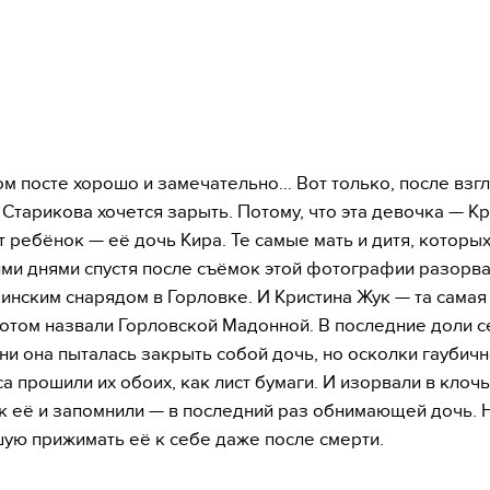
том посте хорошо и замечательно… Вот только, после взгл
а Старикова хочется зарыть. Потому, что эта девочка — К
от ребёнок — её дочь Кира. Те самые мать и дитя, которы
ми днями спустя после съёмок этой фотографии разорва
аинским снарядом в Горловке. И Кристина Жук — та самая
отом назвали Горловской Мадонной. В последние доли 
ни она пыталась закрыть собой дочь, но осколки гаубич
а прошили их обоих, как лист бумаги. И изорвали в клочья
ак её и запомнили — в последний раз обнимающей дочь. 
ую прижимать её к себе даже после смерти.