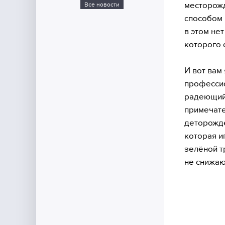
месторожд
Все новости
способом 
в этом не
которого 
И вот вам
профессио
радеющий"
примечате
деторожде
которая и
зелёной т
не снижаю