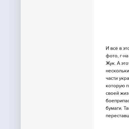
И всё в э
фото, г-н
Жук. А эт
нескольки
части укр
которую п
своей жиз
боеприпас
бумаги. Т
переставш