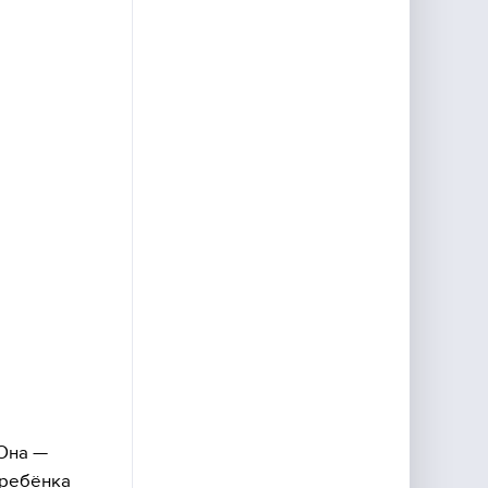
 Она —
 ребёнка