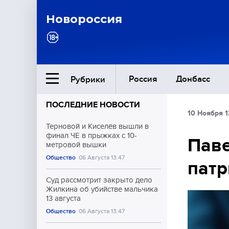
Новороссия
Россия
Донбасс
Рубрики
ПОСЛЕДНИЕ НОВОСТИ
10 Ноября 1
Ближний Восток
Терновой и Киселёв вышли в
финал ЧЕ в прыжках с 10-
Паве
метровой вышки
Общество
Общество
06 Августа 13:47
пат
Культура
Суд рассмотрит закрыто дело
Жилкина об убийстве мальчика
13 августа
Общество
06 Августа 13:47