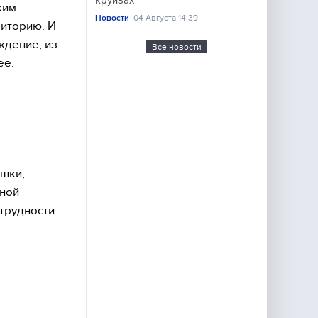
круизах
ким
Новости
04 Августа 14:39
риторию. И
ждение, из
Все новости
ее.
шки,
чной
трудности