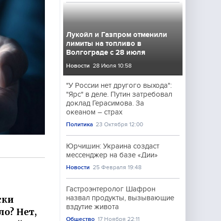
Лукойл и Газпром отменили
лимиты на топливо в
Волгограде с 28 июля
Новости
28 Июля 10:58
"У России нет другого выхода":
"Ярс" в деле. Путин затребовал
доклад Герасимова. За
океаном – страх
Политика
23 Октября 12:00
Юрчишин: Украина создаст
мессенджер на базе «Дии»
Новости
25 Февраля 19:48
Гастроэнтеролог Шафрон
ски
назвал продукты, вызывающие
вздутие живота
ло? Нет,
Общество
17 Ноября 22:11