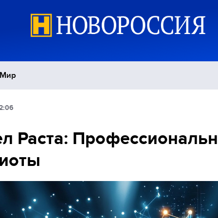
Мир
2:06
Политика
С
л Раста: Профессиональ
Экономика
П
риоты
Спорт