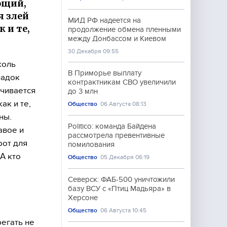
ующий,
я злей
МИД РФ надеется на
 и те,
продолжение обмена пленными
между Донбассом и Киевом
30 Декабря 09:55
коль
В Приморье выплату
падок
контрактникам СВО увеличили
ачивается
до 3 млн
ак и те,
Общество
06 Августа 08:13
ны.
Politico: команда Байдена
авое и
рассмотрела превентивные
рот для
помилования
 А кто
Общество
05 Декабря 06:19
Северск: ФАБ-500 уничтожили
базу ВСУ с «Птиц Мадьяра» в
Херсоне
Общество
06 Августа 10:45
егать не