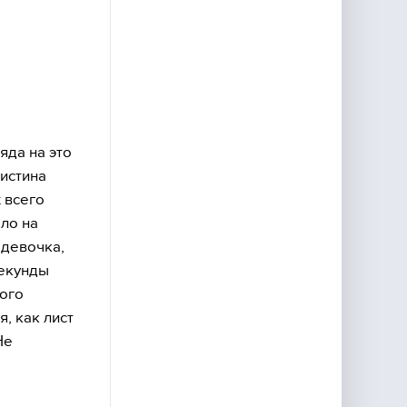
яда на это
ристина
х всего
ло на
 девочка,
секунды
ного
, как лист
Не