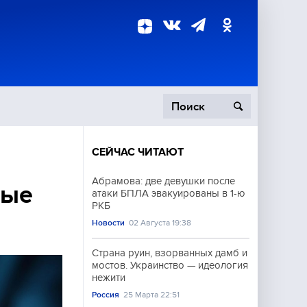
СЕЙЧАС ЧИТАЮТ
пецоперация
Абрамова: две девушки после
ные
атаки БПЛА эвакуированы в 1-ю
роисшествия
РКБ
Новости
02 Августа 19:38
Страна руин, взорванных дамб и
мостов. Украинство — идеология
нежити
Россия
25 Марта 22:51