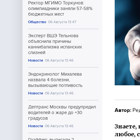
Ректор МГИМО Торкунов:
олимпиадники заняли 57-58%
бюджетных мест
Общество
06 Августа 13:47
Эксперт ВШЭ Тельнова
объяснила причины
каннибализма испанских
слизней
Новости
06 Августа 13:46
Эндокринолог Михалева
назвала 4 болезни,
вызывающие потливость
Новости
06 Августа 13:46
Дептранс Москвы предупредил
Автор:
Ре
водителей о жаре до +30
градусов
Знаете,
Новости
06 Августа 13:46
любое, 
Грайфер: выписали 2