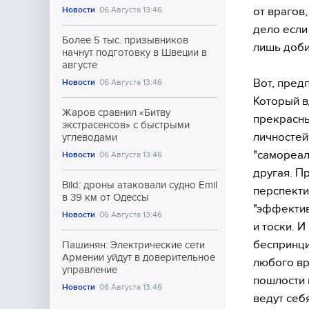
от врагов,
Новости
06 Августа 13:46
дело если 
Более 5 тыс. призывников
лишь доби
начнут подготовку в Швеции в
августе
Вот, пред
Новости
06 Августа 13:46
Который в
Жаров сравнил «Битву
прекрасны
экстрасенсов» с быстрыми
личностей
углеводами
"самореал
Новости
06 Августа 13:46
другая. П
Bild: дроны атаковали судно Emil
перспекти
в 39 км от Одессы
"эффектив
Новости
06 Августа 13:46
и тоски. 
беспринци
Пашинян: Электрические сети
Армении уйдут в доверительное
любого вр
управление
пошлости 
Новости
06 Августа 13:46
ведут себ