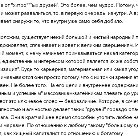
 а от "хитро***ых друзей". Это более, чем мудро. Потому,
и может развалиться, то, в первую очередь, изнутри. А в
вает снаружи то, что внутри уже само себя добило.
положим, существует некий большой и чистый народный 
дохновляет, сплачивает и зовёт к великим свершениям. И
й момент, к нему начинает примазываться некая катего
, единственным интересом которой является их же собс
изация". Будь то карьерная, материальная или какая уго
римазываются они просто потому, что с их точки зрения э
вен. Не более того. На его цели и внутреннее содержани
ным и успешным" массовикам-затейникам плевать до ур
И вот это ключевое слово — безразличие. Которое, в соче
пностью и алчностью делает таких "друзей" гораздо опа
ага. Они в кратчайшее время способны утопить любое н
и маразме. По отношению к любому такому "большому д
я, как хищный капиталист по отношению к богатому