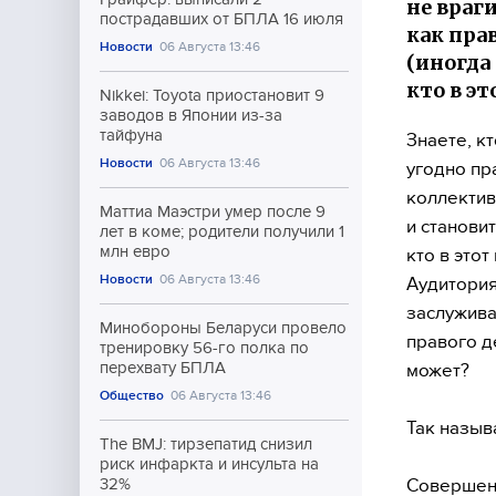
не враг
пострадавших от БПЛА 16 июля
как пра
Новости
06 Августа 13:46
(иногда
кто в эт
Nikkei: Toyota приостановит 9
заводов в Японии из-за
тайфуна
Знаете, к
Новости
06 Августа 13:46
угодно пр
коллектив
Маттиа Маэстри умер после 9
и становит
лет в коме; родители получили 1
млн евро
кто в этот
Новости
06 Августа 13:46
Аудитория
заслужива
Минобороны Беларуси провело
правого д
тренировку 56-го полка по
перехвату БПЛА
может?
Общество
06 Августа 13:46
Так назыв
The BMJ: тирзепатид снизил
риск инфаркта и инсульта на
Совершенн
32%