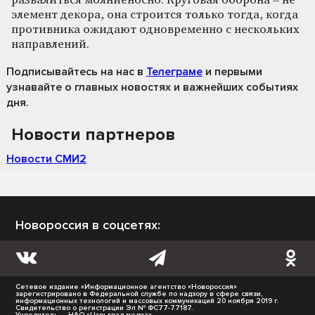
развалиться молниеносно. Круговая оборона – не
элемент декора, она строится только тогда, когда
противника ожидают одновременно с нескольких
направлений.
Подписывайтесь на нас
в
Телеграме
и первыми
узнавайте о главных новостях и важнейших событиях
дня.
Новости партнеров
Новости СМИ2
Новороссия в соцсетях:
Сетевое издание «Информационное агентство «Новороссия»
зарегистрировано в Федеральной службе по надзору в сфере связи,
информационных технологий и массовых коммуникаций 20 ноября 2019 г.
Свидетельство о регистрации Эл № ФС77-77187.
Учредитель — НАО «Царьград медиа».