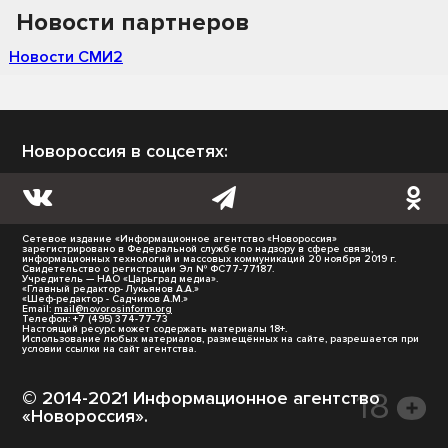
Новости партнеров
Новости СМИ2
Новороссия в соцсетях:
Сетевое издание «Информационное агентство «Новороссия»
зарегистрировано в Федеральной службе по надзору в сфере связи,
информационных технологий и массовых коммуникаций 20 ноября 2019 г.
Свидетельство о регистрации Эл № ФС77-77187.
Учредитель — НАО «Царьград медиа».
«Главный редактор- Лукьянов А.А.»
«Шеф-редактор - Садчиков А.М.»
Email:
mail@novorosinform.org
Телефон: +7 (495) 374-77-73
Настоящий ресурс может содержать материалы 18+.
Использование любых материалов, размещённых на сайте, разрешается при
условии ссылки на сайт агентства.
© 2014-2021 Информационное агентство
«Новороссия».