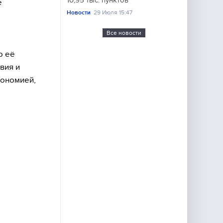
10,95 тыс. пунктов
е
Новости
29 Июля 15:47
Все новости
о её
вия и
тономией,