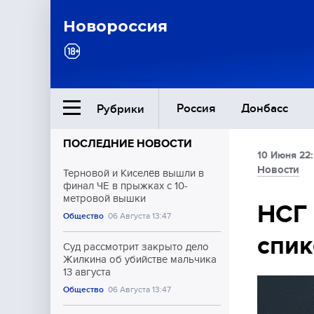
Новороссия
Россия
Донбасс
Рубрики
ПОСЛЕДНИЕ НОВОСТИ
10 Июня 22
Ближний Восток
Новости
Терновой и Киселёв вышли в
финал ЧЕ в прыжках с 10-
метровой вышки
Общество
НСГ 
Общество
06 Августа 13:47
спи
Культура
Суд рассмотрит закрыто дело
Жилкина об убийстве мальчика
13 августа
Общество
06 Августа 13:47