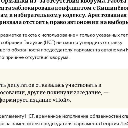
 Орманжи из-за отсутствия кворума. Работа
нта заблокирована конфликтом с Кишинёво
ам к избирательному кодексу. Арестованная 
ризвала отстоять право автономии на выбор
разметка текста с использованием только указанных тег
собрание Гагаузии (НСГ) не смогло утвердить отставку
его обязанности председателя парламента автономии 
о причине отсутствия кворума.
ть депутатов отказалась участвовать в
осовании, другие покинули заседание, —
формирует издание «Ной».
регламенту НСГ, временное исполнение обязанностей сп
ся на заместителя председателя парламента Георгия Лей