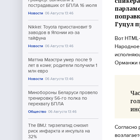
спикера
пострадавших от БПЛА 16 июля
парламе
Новости
06 Августа 13:46
поправк
Гуцул п
Nikkei: Toyota приостановит 9
заводов в Японии из-за
Вот HTML-
тайфуна
Народное 
Новости
06 Августа 13:46
исполняющ
Маттиа Маэстри умер после 9
Орманжи п
лет в коме; родители получили 1
млн евро
Новости
06 Августа 13:46
Час
Минобороны Беларуси провело
тренировку 56-го полка по
гол
перехвату БПЛА
ин
Общество
06 Августа 13:46
The BMJ: тирзепатид снизил
Согласно 
риск инфаркта и инсульта на
возлагает
32%