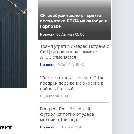
СК возбудил дело о теракте
после атаки БПЛА на автобус в
Горловке
Новости
06 Августа 05:00
Трамп утратил интерес. Встреча с
Си Цзиньпином на саммите
АТЭС отменяется
Новости
10 Октября 18:43
"Они не готовы": генерал США
предрёк поражение Украине в
войне с Россией
01 Декабря 07:41
Bangkok Post: 24-летний
футболист погиб от удара
молнии в Таиланде
авку
Новости
05 Августа 12:40