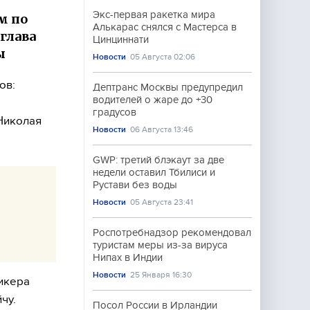
Экс-первая ракетка мира
м по
Алькарас снялся с Мастерса в
глава
Цинциннати
ы
Новости
05 Августа 02:06
ов:
Дептранс Москвы предупредил
водителей о жаре до +30
градусов
Николая
Новости
06 Августа 13:46
GWP: третий блэкаут за две
недели оставил Тбилиси и
Рустави без воды
Новости
05 Августа 23:41
Роспотребнадзор рекомендовал
туристам меры из-за вируса
Нипах в Индии
Новости
25 Января 16:30
икера
чу.
Посол России в Ирландии