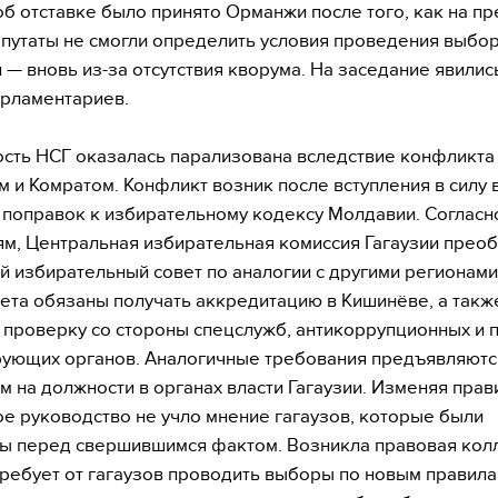
б отставке было принято Орманжи после того, как на 
путаты не смогли определить условия проведения выбор
 — вновь из-за отсутствия кворума. На заседание явилис
парламентариев.
сть НСГ оказалась парализована вследствие конфликта
 и Комратом. Конфликт возник после вступления в силу 
 поправок к избирательному кодексу Молдавии. Согласн
м, Центральная избирательная комиссия Гагаузии прео
й избирательный совет по аналогии с другими регионами
ета обязаны получать аккредитацию в Кишинёве, а такж
 проверку со стороны спецслужб, антикоррупционных и 
ующих органов. Аналогичные требования предъявляютс
м на должности в органах власти Гагаузии. Изменяя прав
е руководство не учло мнение гагаузов, которые были
ы перед свершившимся фактом. Возникла правовая колл
ребует от гагаузов проводить выборы по новым правила