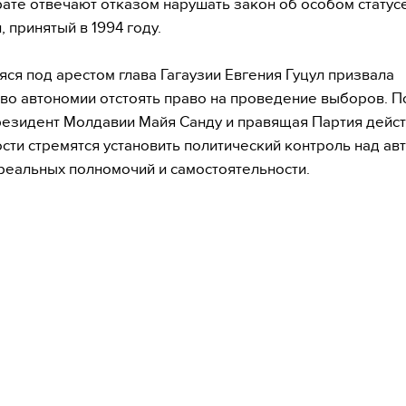
рате отвечают отказом нарушать закон об особом статус
 принятый в 1994 году.
ся под арестом глава Гагаузии Евгения Гуцул призвала
во автономии отстоять право на проведение выборов. П
резидент Молдавии Майя Санду и правящая Партия дейст
сти стремятся установить политический контроль над ав
реальных полномочий и самостоятельности.