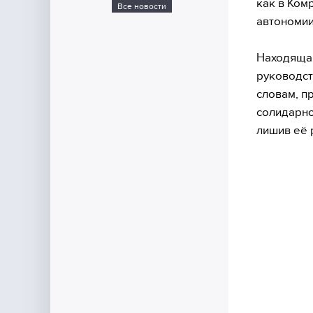
как в Ком
Все новости
автономии,
Находящая
руководст
словам, п
солидарно
лишив её 