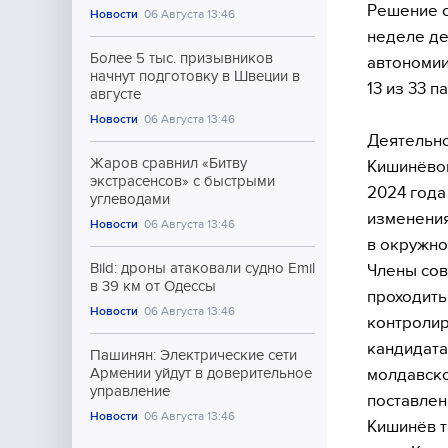
Решение о
Новости
06 Августа 13:46
неделе де
Более 5 тыс. призывников
автономии
начнут подготовку в Швеции в
13 из 33 
августе
Новости
06 Августа 13:46
Деятельно
Жаров сравнил «Битву
Кишинёвом
экстрасенсов» с быстрыми
2024 года
углеводами
изменения
Новости
06 Августа 13:46
в окружно
Bild: дроны атаковали судно Emil
Члены сов
в 39 км от Одессы
проходить
Новости
06 Августа 13:46
контролир
кандидата
Пашинян: Электрические сети
молдавско
Армении уйдут в доверительное
управление
поставлен
Новости
06 Августа 13:46
Кишинёв т