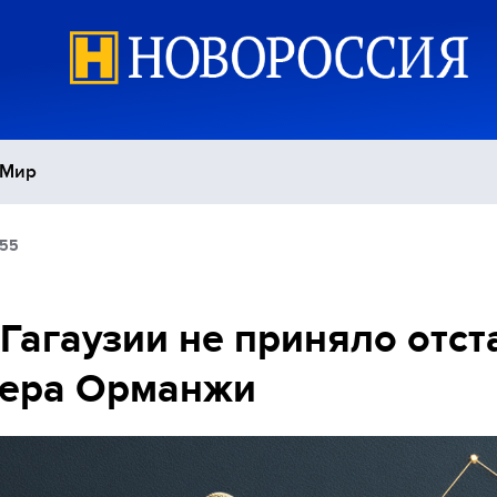
Мир
:55
Политика
С
Экономика
П
Гагаузии не приняло отст
кера Орманжи
Спорт