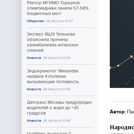
Ректор МГИМО Торкунов:
олимпиадники заняли 57-58%
бюджетных мест
Общество
06 Августа 13:47
Эксперт ВШЭ Тельнова
объяснила причины
каннибализма испанских
слизней
Новости
06 Августа 13:46
Эндокринолог Михалева
назвала 4 болезни,
вызывающие потливость
Новости
06 Августа 13:46
Дептранс Москвы предупредил
водителей о жаре до +30
Автор:
Па
градусов
Новости
06 Августа 13:46
Народно
Грайфер: выписали 2