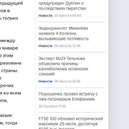
предыдущей
предупредил Дублин о
последствиях пиратства
ов в
Новости
03 Августа 04:40
ь только
Эндокринолог Михалева
назвала 4 болезни,
вызывающие потливость
 между
Новости
06 Августа 13:46
в январе
о этим
Эксперт ВШЭ Тельнова
бразована
объяснила причины
каннибализма испанских
 страны.
слизней
е
Новости
06 Августа 13:46
прочих
я ко всем
Порошенко провел встречу с
лже-патриархом Епифанием
ила,
30 Октября 17:45
изия:
FTSE 100 обновил исторический
м, тогда
максимум 29 июля, достигнув