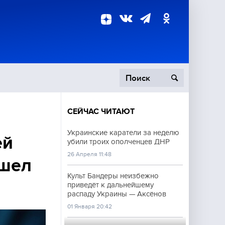
СЕЙЧАС ЧИТАЮТ
пецоперация
Украинские каратели за неделю
ей
убили троих ополченцев ДНР
роисшествия
26 Апреля 11:48
ошел
Культ Бандеры неизбежно
приведёт к дальнейшему
распаду Украины — Аксёнов
01 Января 20:42