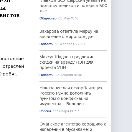
е 26
Главком ВСУ Сырский указал на
нехватку медиков и потери в 500
ны
тыс
вистов
Общество
03 Мая 15:16
Захарова ответила Мерцу на
заявление о миропорядке
Новости
13 Февраля 22:30
Максут Шадаев предложил
овогодние
скидки на аренду ЛЭП для
 отраслей
проекта УЦН
 ребят.
Новости
23 Апреля 18:38
Наказание для оскорбляющих
Россию нужно дополнить
пунктом о конфискации
имущества – Володин
Россия
13 Января 08:57
Оманское агентство сообщило о
нападении в Мусандаме: 2