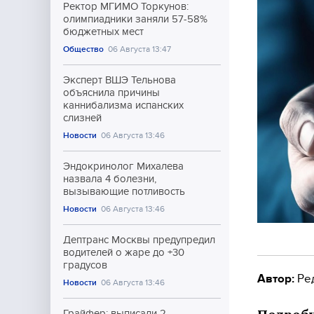
Ректор МГИМО Торкунов:
олимпиадники заняли 57-58%
бюджетных мест
Общество
06 Августа 13:47
Эксперт ВШЭ Тельнова
объяснила причины
каннибализма испанских
слизней
Новости
06 Августа 13:46
Эндокринолог Михалева
назвала 4 болезни,
вызывающие потливость
Новости
06 Августа 13:46
Дептранс Москвы предупредил
водителей о жаре до +30
градусов
Автор:
Ре
Новости
06 Августа 13:46
Грайфер: выписали 2