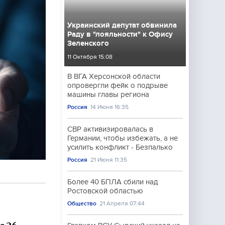
Украинский депутат обвинила
Раду в "лояльности" к Офису
Зеленского
11 Октября 15:08
В ВГА Херсонской области
опровергли фейк о подрыве
машины главы региона
Россия
14 Июня 16:35
СВР активизировалась в
Германии, чтобы избежать, а не
усилить конфликт - Безпалько
Россия
21 Июня 11:35
Более 40 БПЛА сбили над
Ростовской областью
Общество
21 Апреля 07:44