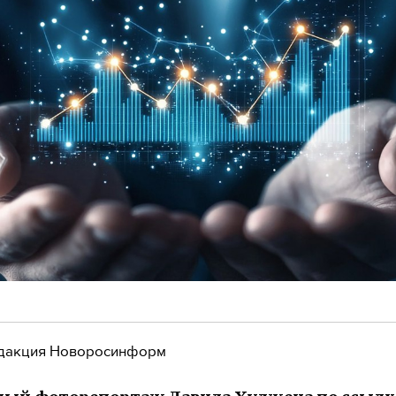
дакция Новоросинформ