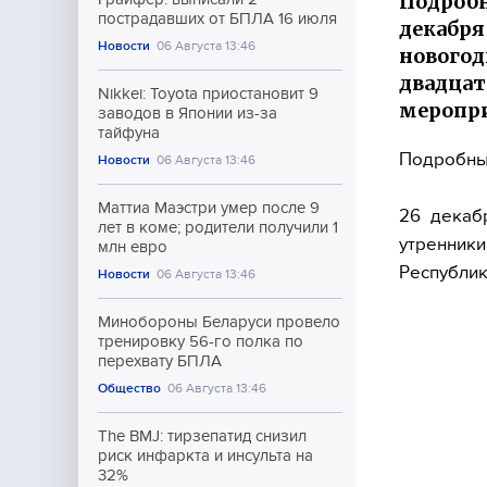
Подробн
пострадавших от БПЛА 16 июля
декабря
Новости
06 Августа 13:46
новогод
двадцат
Nikkei: Toyota приостановит 9
меропри
заводов в Японии из-за
тайфуна
Подробны
Новости
06 Августа 13:46
Маттиа Маэстри умер после 9
26 декаб
лет в коме; родители получили 1
утренник
млн евро
Республик
Новости
06 Августа 13:46
Минобороны Беларуси провело
тренировку 56-го полка по
перехвату БПЛА
Общество
06 Августа 13:46
The BMJ: тирзепатид снизил
риск инфаркта и инсульта на
32%