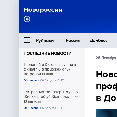
Новороссия
Россия
Донбасс
Рубрики
ПОСЛЕДНИЕ НОВОСТИ
26 Декабря 
Ближний Восток
Терновой и Киселёв вышли в
финал ЧЕ в прыжках с 10-
Ново
метровой вышки
Общество
Общество
06 Августа 13:47
про
Культура
Суд рассмотрит закрыто дело
в До
Жилкина об убийстве мальчика
13 августа
Общество
06 Августа 13:47