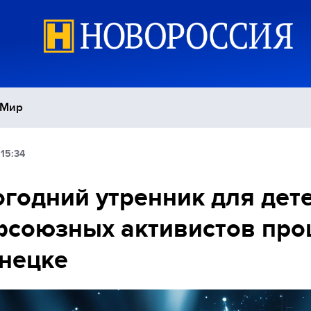
Мир
15:34
Политика
С
годний утренник для дет
Экономика
П
фсоюзных активистов пр
Спорт
нецке