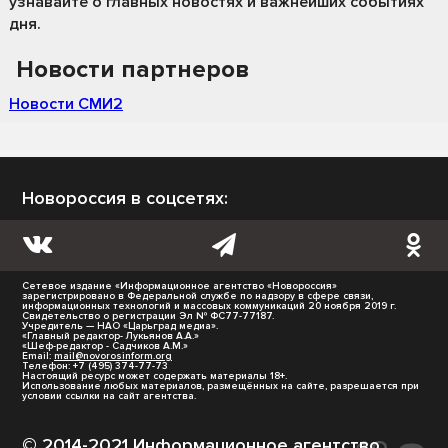
узнавайте о главных новостях и важнейших событиях
дня.
Новости партнеров
Новости СМИ2
Новороссия в соцсетях:
Сетевое издание «Информационное агентство «Новороссия»
зарегистрировано в Федеральной службе по надзору в сфере связи,
информационных технологий и массовых коммуникаций 20 ноября 2019 г.
Свидетельство о регистрации Эл № ФС77-77187.
Учредитель — НАО «Царьград медиа».
«Главный редактор- Лукьянов А.А.»
«Шеф-редактор - Садчиков А.М.»
Email:
mail@novorosinform.org
Телефон: +7 (495) 374-77-73
Настоящий ресурс может содержать материалы 18+.
Использование любых материалов, размещённых на сайте, разрешается при
условии ссылки на сайт агентства.
© 2014-2021 Информационное агентство