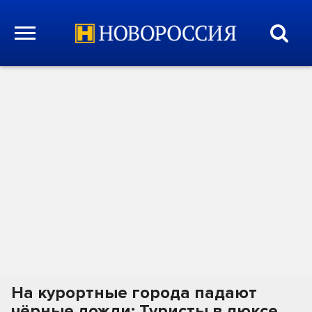
На курортные города падают
чёрные дожди: Туристы в люксе