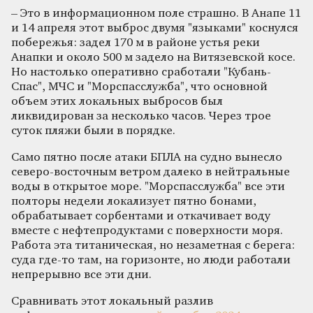
– Это в информационном поле страшно. В Анапе 11
и 14 апреля этот выброс двумя "языками" коснулся
побережья: задел 170 м в районе устья реки
Анапки и около 500 м задело на Витязевской косе.
Но настолько оперативно сработали "Кубань-
Спас", МЧС и "Морспасслужба", что основной
объем этих локальных выбросов был
ликвидирован за несколько часов. Через трое
суток пляжи были в порядке.
Само пятно после атаки БПЛА на судно вынесло
северо-восточным ветром далеко в нейтральные
воды в открытое море. "Морспасслужба" все эти
полторы недели локализует пятно бонами,
обрабатывает сорбентами и откачивает воду
вместе с нефтепродуктами с поверхности моря.
Работа эта титаническая, но незаметная с берега:
суда где-то там, на горизонте, но люди работали
непрерывно все эти дни.
Сравнивать этот локальный разлив