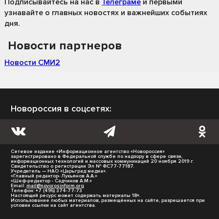
Подписывайтесь на нас
в
Телеграме
и первыми
узнавайте о главных новостях и важнейших событиях
дня.
Новости партнеров
Новости СМИ2
Новороссия в соцсетях:
Сетевое издание «Информационное агентство «Новороссия»
зарегистрировано в Федеральной службе по надзору в сфере связи,
информационных технологий и массовых коммуникаций 20 ноября 2019 г.
Свидетельство о регистрации Эл № ФС77-77187.
Учредитель — НАО «Царьград медиа».
«Главный редактор- Лукьянов А.А.»
«Шеф-редактор - Садчиков А.М.»
Email:
mail@novorosinform.org
Телефон: +7 (495) 374-77-73
Настоящий ресурс может содержать материалы 18+.
Использование любых материалов, размещённых на сайте, разрешается при
условии ссылки на сайт агентства.