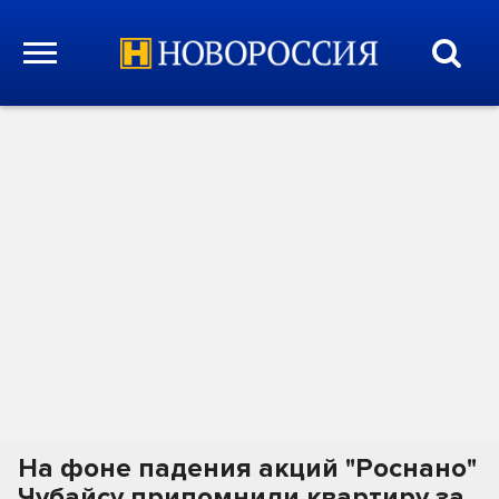
На фоне падения акций "Роснано"
Чубайсу припомнили квартиру за