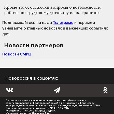
Кроме того, остаются вопросы о возможности
работы по трудовому договору из-за границы.
Подписывайтесь на нас
в
Телеграме
и первыми
узнавайте о главных новостях и важнейших событиях
дня.
Новости партнеров
Новости СМИ2
Новороссия в соцсетях:
Сетевое издание «Информационное агентство «Новороссия»
зарегистрировано в Федеральной службе по надзору в сфере связи,
информационных технологий и массовых коммуникаций 20 ноября 2019 г.
Свидетельство о регистрации Эл № ФС77-77187.
Учредитель — НАО «Царьград медиа».
«Главный редактор- Лукьянов А.А.»