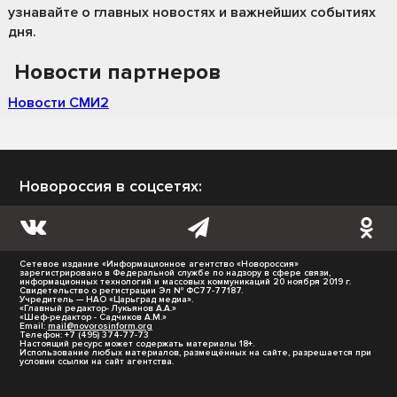
узнавайте о главных новостях и важнейших событиях
дня.
Новости партнеров
Новости СМИ2
Новороссия в соцсетях:
Сетевое издание «Информационное агентство «Новороссия»
зарегистрировано в Федеральной службе по надзору в сфере связи,
информационных технологий и массовых коммуникаций 20 ноября 2019 г.
Свидетельство о регистрации Эл № ФС77-77187.
Учредитель — НАО «Царьград медиа».
«Главный редактор- Лукьянов А.А.»
«Шеф-редактор - Садчиков А.М.»
Email:
mail@novorosinform.org
Телефон: +7 (495) 374-77-73
Настоящий ресурс может содержать материалы 18+.
Использование любых материалов, размещённых на сайте, разрешается при
условии ссылки на сайт агентства.