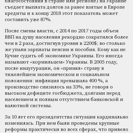
благосостояния в стране или регионе) на Украине
съедает выплата долгов за ранее взятые в Европе
кредиты и к концу 2018 этот показатель может
составить уже 87%.
После смены власти, с 2014 по 2017 годы объем
ВВП на душу населения рекордно сократился более
чем в 2 раза, достигнув уровня в 2200$; во столько
же упали зарплаты пенсии и пособия. Кому как не
Кучме судить об экономике Украины. Его иногда
называют «кормильцем» Украины. В 2005 году,
после инаугурации, он «принял» страну в
тяжелейшем экономическом и социальном
положении: инфляция превышала 400 %, а
производство снизилось на 33%, не говоря о
высоком дефиците госбюджета, долгами перед
населением и полным отсутствием банковской и
валютной системы.
За 10 лет его президентства ситуация кардинально
изменилась. При нем были проведены крупные
реформы практически во всех сферах, что привело