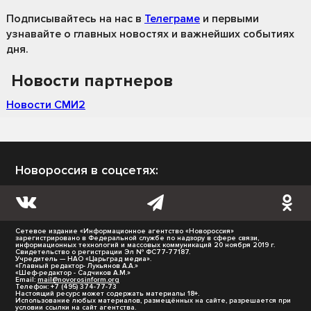
Подписывайтесь на нас
в
Телеграме
и первыми
узнавайте о главных новостях и важнейших событиях
дня.
Новости партнеров
Новости СМИ2
Новороссия в соцсетях:
Сетевое издание «Информационное агентство «Новороссия»
зарегистрировано в Федеральной службе по надзору в сфере связи,
информационных технологий и массовых коммуникаций 20 ноября 2019 г.
Свидетельство о регистрации Эл № ФС77-77187.
Учредитель — НАО «Царьград медиа».
«Главный редактор- Лукьянов А.А.»
«Шеф-редактор - Садчиков А.М.»
Email:
mail@novorosinform.org
Телефон: +7 (495) 374-77-73
Настоящий ресурс может содержать материалы 18+.
Использование любых материалов, размещённых на сайте, разрешается при
условии ссылки на сайт агентства.