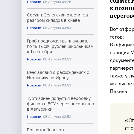
совмест
Новости
06 Августа 04:25
к позиц
перегов
Соскин: Зеленский ответит за
разгром складов в Киеве
Новости
06 Августа 03:53
Вот отфор
тегов:
Гриб предложил выплачивать
В официал
по 15 тысяч рублей школьникам
к 1 сентября
позиция М
Новости
06 Августа 03:53
документ
партнерст
Вэнс заявил о расхождениях с
также угл
Нетаньяху по Ирану
указывает
Новости
06 Августа 03:53
Пекина.
Туртиайнен допустил вербовку
финнов в ВСУ через посольство
в Хельсинки
Новости
06 Августа 03:52
«Ст
сто
Роспотребнадзор