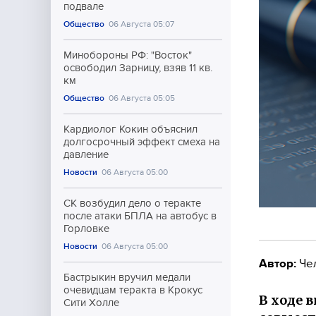
подвале
Общество
06 Августа 05:07
Минобороны РФ: "Восток"
освободил Зарницу, взяв 11 кв.
км
Общество
06 Августа 05:05
Кардиолог Кокин объяснил
долгосрочный эффект смеха на
давление
Новости
06 Августа 05:00
СК возбудил дело о теракте
после атаки БПЛА на автобус в
Горловке
Новости
06 Августа 05:00
Автор:
Че
Бастрыкин вручил медали
очевидцам теракта в Крокус
В ходе 
Сити Холле