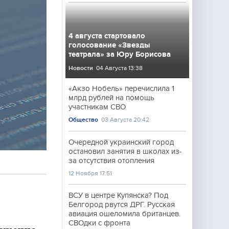
4 августа стартовало
голосование «Звезды
театрала» за Юру Борисова
Новости
04 Августа 13:38
«Акзо Нобель» перечислила 1
млрд рублей на помощь
участникам СВО
Общество
03 Августа 20:42
Очередной украинский город
остановил занятия в школах из-
за отсутствия отопления
12 Ноября 17:51
ВСУ в центре Купянска? Под
Белгород рвутся ДРГ. Русская
авиация ошеломила британцев.
СВОдки с фронта