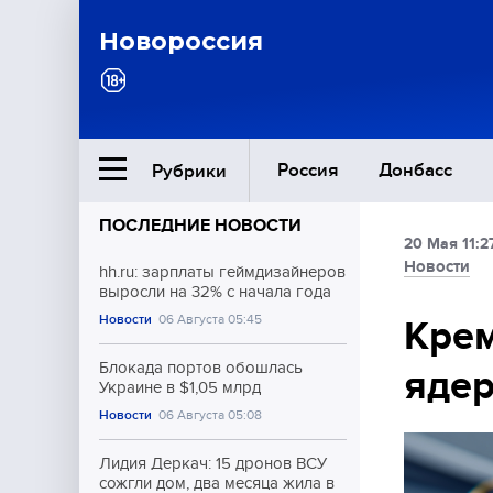
Новороссия
Россия
Донбасс
Рубрики
ПОСЛЕДНИЕ НОВОСТИ
20 Мая 11:2
Ближний Восток
Новости
hh.ru: зарплаты геймдизайнеров
выросли на 32% с начала года
Новости
06 Августа 05:45
Общество
Крем
Блокада портов обошлась
ядер
Культура
Украине в $1,05 млрд
Новости
06 Августа 05:08
Лидия Деркач: 15 дронов ВСУ
сожгли дом, два месяца жила в