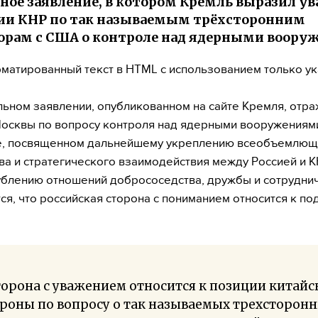
ное заявление, в котором Кремль выразил у
ии КНР по так называемым трёхсторонним
орам с США о контроле над ядерными воор
матированный текст в HTML с использованием только у
ьном заявлении, опубликованном на сайте Кремля, отр
осквы по вопросу контроля над ядерными вооружениями
е, посвященном дальнейшему укреплению всеобъемлющ
ва и стратегического взаимодействия между Россией и К
ублению отношений добрососедства, дружбы и сотруднич
ся, что российская сторона с пониманием относится к по
орона с уважением относится к позиции китайс
роны по вопросу о так называемых трехсторон