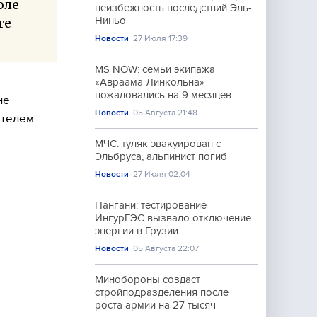
оле
неизбежность последствий Эль-
Ниньо
те
Новости
27 Июля 17:39
MS NOW: семьи экипажа
«Авраама Линкольна»
пожаловались на 9 месяцев
не
Новости
05 Августа 21:48
ателем
МЧС: туляк эвакуирован с
Эльбруса, альпинист погиб
Новости
27 Июля 02:04
Пангани: тестирование
ИнгурГЭС вызвало отключение
энергии в Грузии
Новости
05 Августа 22:07
Минобороны создаст
стройподразделения после
роста армии на 27 тысяч