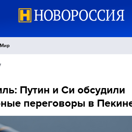
Мир
7
Политика
С
Экономика
П
ль: Путин и Си обсудили
ные переговоры в Пекин
Спорт