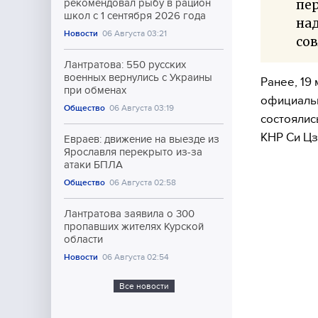
пер
рекомендовал рыбу в рацион
школ с 1 сентября 2026 года
над
Новости
06 Августа 03:21
сов
Лантратова: 550 русских
военных вернулись с Украины
Ранее, 19
при обменах
официальн
Общество
06 Августа 03:19
состоялис
КНР Си Цз
Евраев: движение на выезде из
Ярославля перекрыто из-за
атаки БПЛА
Общество
06 Августа 02:58
Лантратова заявила о 300
пропавших жителях Курской
области
Новости
06 Августа 02:54
Все новости