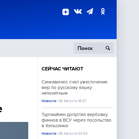
СЕЙЧАС ЧИТАЮТ
пецоперация
Синкявичюс счел ужесточение
мер по русскому языку
роисшествия
непонятным
Новости
05 Августа 18:27
е
Туртиайнен допустил вербовку
финнов в ВСУ через посольство
в Хельсинки
Новости
06 Августа 03:52