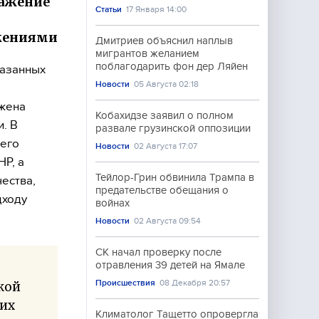
важение
Статьи
17 Января 14:00
ужениями
Дмитриев объяснил наплыв
мигрантов желанием
поблагодарить фон дер Ляйен
казанных
Новости
05 Августа 02:18
ажена
Кобахидзе заявил о полном
. В
развале грузинской оппозиции
его
Новости
02 Августа 17:07
НР, а
Тейлор-Грин обвинила Трампа в
ества,
предательстве обещания о
дходу
войнах
Новости
02 Августа 09:54
СК начал проверку после
отравления 39 детей на Ямале
Происшествия
08 Декабря 20:57
кой
них
Климатолог Тащетто опровергла