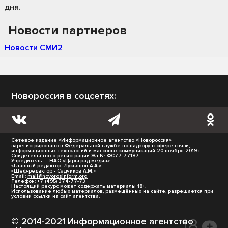
дня.
Новости партнеров
Новости СМИ2
Новороссия в соцсетях:
Сетевое издание «Информационное агентство «Новороссия»
зарегистрировано в Федеральной службе по надзору в сфере связи,
информационных технологий и массовых коммуникаций 20 ноября 2019 г.
Свидетельство о регистрации Эл № ФС77-77187.
Учредитель — НАО «Царьград медиа».
«Главный редактор- Лукьянов А.А.»
«Шеф-редактор - Садчиков А.М.»
Email:
mail@novorosinform.org
Телефон: +7 (495) 374-77-73
Настоящий ресурс может содержать материалы 18+.
Использование любых материалов, размещённых на сайте, разрешается при
условии ссылки на сайт агентства.
© 2014-2021 Информационное агентство