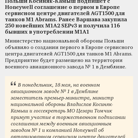
Польши Косиняк-Камыш подпишет с
Honeywell соглашение о первом в Европе
сервисном центре двигателей AGT1500 для
танков M1 Abrams. Ранее Варшава закупила
250 новейших M1A2 SEPv3 и получила 116
бывших в употреблении M1A1
Министерство национальной обороны Польши
объявило о создании первого в Европе сервисного
центра двигателей AGT1500 для танков M1 Abrams.
Предприятие будет размещено на территории
военного авиационного завода № 1 в Демблине.
В понедельник, 18 мая, на военном
авиационном заводе № 1 в Демблине
заместитель премьер-министра, министр
национальной обороны Владислав Косиняк-
Камыш и госсекретарь МО Цезари Томчик
примут участие в торжественном подписании
соглашения между военным авиационным
заводом № 1 и компанией Honeywell об
авторизованном сервисном центре двигателей