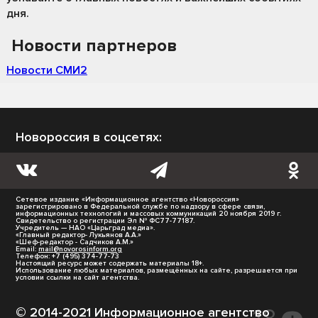
дня.
Новости партнеров
Новости СМИ2
Новороссия в соцсетях:
Сетевое издание «Информационное агентство «Новороссия»
зарегистрировано в Федеральной службе по надзору в сфере связи,
информационных технологий и массовых коммуникаций 20 ноября 2019 г.
Свидетельство о регистрации Эл № ФС77-77187.
Учредитель — НАО «Царьград медиа».
«Главный редактор- Лукьянов А.А.»
«Шеф-редактор - Садчиков А.М.»
Email:
mail@novorosinform.org
Телефон: +7 (495) 374-77-73
Настоящий ресурс может содержать материалы 18+.
Использование любых материалов, размещённых на сайте, разрешается при
условии ссылки на сайт агентства.
© 2014-2021 Информационное агентство