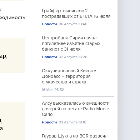
к
Грайфер: выписали 2
пострадавших от БПЛА 16 июля
бходимость
Новости
06 Августа 13:46
Центробанк Сирии начал
пятилетнее изъятие старых
банкнот с 31 июля
ар,
Новости
02 Августа 16:20
Оккупированный Киевом
Донбасс – территория
стукачества и страха
16 Мая 05:52
Алсу высказалась о внешности
дочерей на регате Radio Monte
Carlo
,
Новости
03 Августа 18:16
а
Гаурав Шукла из BGR развеял