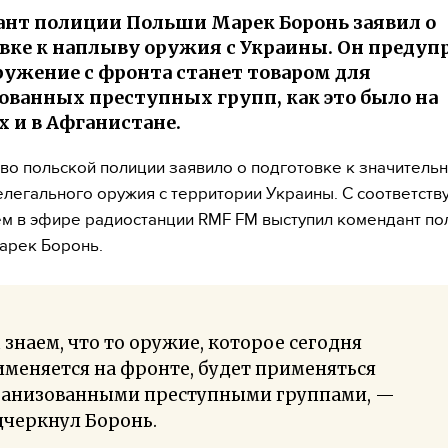
нт полиции Польши Марек Боронь заявил о
вке к наплыву оружия с Украины. Он предуп
ружение с фронта станет товаром для
ованных преступных групп, как это было на
х и в Афганистане.
во польской полиции заявило о подготовке к значитель
елегального оружия с территории Украины. С соответст
м в эфире радиостанции RMF FM выступил комендант по
арек Боронь.
знаем, что то оружие, которое сегодня
меняется на фронте, будет применяться
ганизованными преступными группами, —
дчеркнул Боронь.