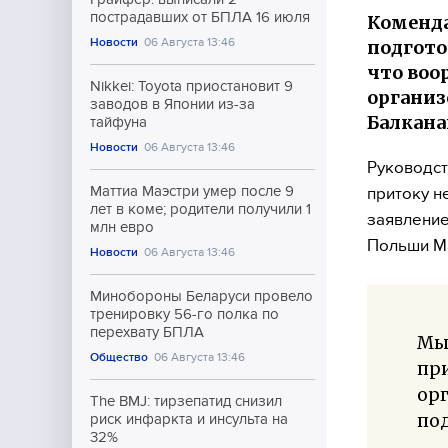
пострадавших от БПЛА 16 июля
Коменда
Новости
06 Августа 13:46
подгото
что воо
Nikkei: Toyota приостановит 9
организ
заводов в Японии из-за
Балкана
тайфуна
Новости
06 Августа 13:46
Руководст
Маттиа Маэстри умер после 9
притоку н
лет в коме; родители получили 1
заявление
млн евро
Польши М
Новости
06 Августа 13:46
Минобороны Беларуси провело
тренировку 56-го полка по
перехвату БПЛА
Мы 
Общество
06 Августа 13:46
при
ор
The BMJ: тирзепатид снизил
по
риск инфаркта и инсульта на
32%