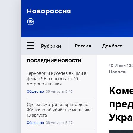
Новороссия
Россия
Донбасс
Рубрики
ПОСЛЕДНИЕ НОВОСТИ
10 Июня 10:
Ближний Восток
Новости
Терновой и Киселёв вышли в
финал ЧЕ в прыжках с 10-
метровой вышки
Общество
Ком
Общество
06 Августа 13:47
пред
Культура
Суд рассмотрит закрыто дело
Жилкина об убийстве мальчика
Укр
13 августа
Общество
06 Августа 13:47