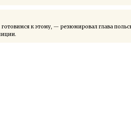
готовимся к этому, — резюмировал глава польс
лиции.