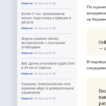
Новости
06 Августа 13:46
По оценке
вооружени
Более 5 тыс. призывников
начнут подготовку в Швеции в
на Украин
августе
Новости
06 Августа 13:46
Жаров сравнил «Битву
Сей
экстрасенсов» с быстрыми
углеводами
— 
Новости
06 Августа 13:46
В подтвер
Bild: дроны атаковали судно Emil
ситуациям
в 39 км от Одессы
Новости
06 Августа 13:46
Пашинян: Электрические сети
Армении уйдут в доверительное
Пос
управление
как
Новости
06 Августа 13:46
рас