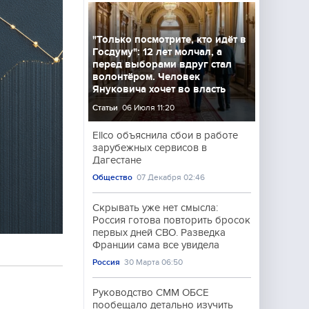
"Только посмотрите, кто идёт в
Госдуму": 12 лет молчал, а
перед выборами вдруг стал
волонтёром. Человек
Януковича хочет во власть
Статьи
06 Июля 11:20
Ellco объяснила сбои в работе
зарубежных сервисов в
Дагестане
Общество
07 Декабря 02:46
Скрывать уже нет смысла:
Россия готова повторить бросок
первых дней СВО. Разведка
Франции сама все увидела
Россия
30 Марта 06:50
Руководство СММ ОБСЕ
пообещало детально изучить