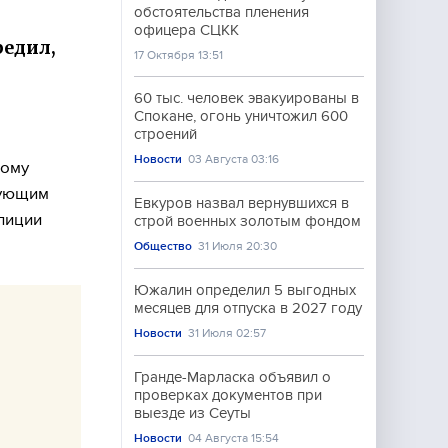
обстоятельства пленения
офицера СЦКК
редил,
17 Октября 13:51
60 тыс. человек эвакуированы в
Спокане, огонь уничтожил 600
строений
Новости
03 Августа 03:16
ному
вующим
Евкуров назвал вернувшихся в
лиции
строй военных золотым фондом
Общество
31 Июля 20:30
Южалин определил 5 выгодных
месяцев для отпуска в 2027 году
Новости
31 Июля 02:57
Гранде-Марласка объявил о
проверках документов при
выезде из Сеуты
Новости
04 Августа 15:54