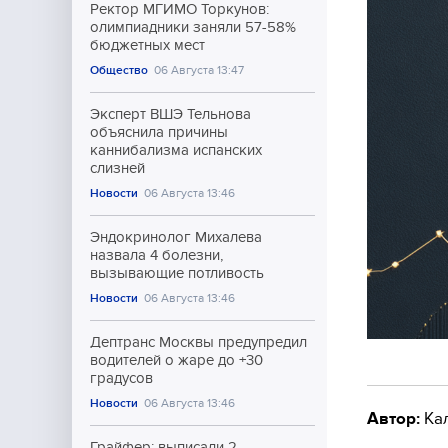
Ректор МГИМО Торкунов:
олимпиадники заняли 57-58%
бюджетных мест
Общество
06 Августа 13:47
Эксперт ВШЭ Тельнова
объяснила причины
каннибализма испанских
слизней
Новости
06 Августа 13:46
Эндокринолог Михалева
назвала 4 болезни,
вызывающие потливость
Новости
06 Августа 13:46
Дептранс Москвы предупредил
водителей о жаре до +30
градусов
Новости
06 Августа 13:46
Автор:
Ка
Грайфер: выписали 2