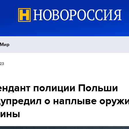
Мир
23
Политика
С
Экономика
П
ендант полиции Польши
упредил о наплыве оружи
Спорт
аины