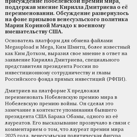
присуждение Нобелевской премии мира,
поддержав мнение Кирилла Дмитриева о её
переименовании. Обсуждение развернулось
на фоне призывов венесуэльского политика
Марии Кориной Мачадо к военному
вмешательству США.
Основатель платформ для обмена файлами
Megaupload и Mega, Ким Шмитц, более известный
как Ким Дотком, выразил свое мнение в ответ на
заявление Кирилла Дмитриева, специального
представителя президента России по
инвестиционному сотрудничеству и главы
Российского фонда прямых инвестиций (РФПИ).
Дмитриев на платформе X предложил
переименовать Нобелевскую премию мира в
Нобелевскую премию войны. Он сделал это
замечание в контексте упоминания бывшего
президента США Барака Обамы, одного из её
лауреатов. Его высказывание прозвучало в связи с
комментарием о том, что лауреат премии мира
2025 года, венесуэльская политическая фигура