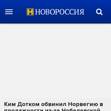
Ким Дотком обвинил Норвегию в
продажности из-за Нобелевской