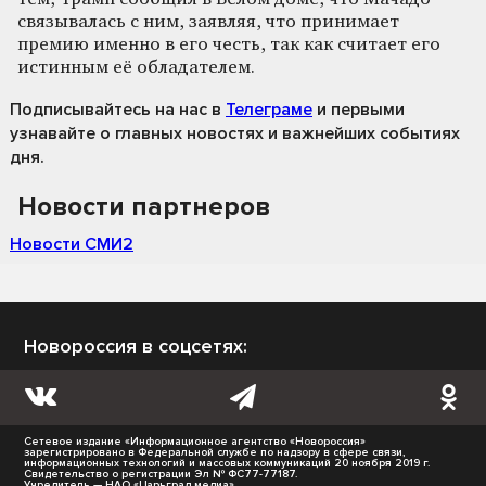
связывалась с ним, заявляя, что принимает
премию именно в его честь, так как считает его
истинным её обладателем.
Подписывайтесь на нас
в
Телеграме
и первыми
узнавайте о главных новостях и важнейших событиях
дня.
Новости партнеров
Новости СМИ2
Новороссия в соцсетях:
Сетевое издание «Информационное агентство «Новороссия»
зарегистрировано в Федеральной службе по надзору в сфере связи,
информационных технологий и массовых коммуникаций 20 ноября 2019 г.
Свидетельство о регистрации Эл № ФС77-77187.
Учредитель — НАО «Царьград медиа».