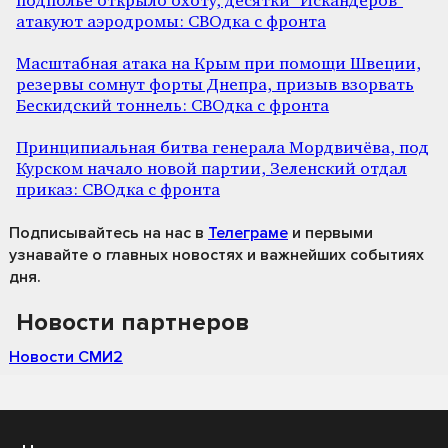
подполье открыло охоту, десятки "Искандеров"
атакуют аэродромы: СВОдка с фронта
Масштабная атака на Крым при помощи Швеции,
резервы сомнут форты Днепра, призыв взорвать
Бескидский тоннель: СВОдка с фронта
Принципиальная битва генерала Мордвичёва, под
Курском начало новой партии, Зеленский отдал
приказ: СВОдка с фронта
Подписывайтесь на нас
в
Телеграме
и первыми
узнавайте о главных новостях и важнейших событиях
дня.
Новости партнеров
Новости СМИ2