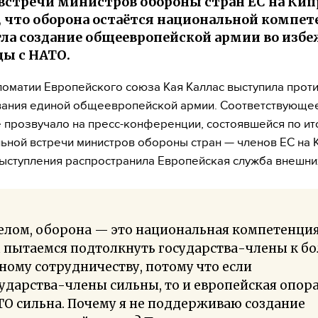
встречи министров обороны стран ЕС на Кип
, что оборона остаётся национальной компет
гла создание общеевропейской армии во изб
ы с НАТО.
ломатии Европейского союза Кая Каллас выступила прот
ания единой общеевропейской армии. Соответствующе
 прозвучало на пресс-конференции, состоявшейся по ит
ной встречи министров обороны стран — членов ЕС на 
выступления распространила Европейская служба внешни
елом, оборона — это национальная компетенция
 пытаемся подтолкнуть государства-члены к бо
ному сотрудничеству, потому что если
ударства-члены сильны, то и европейская опора
О сильна. Почему я не поддерживаю создание