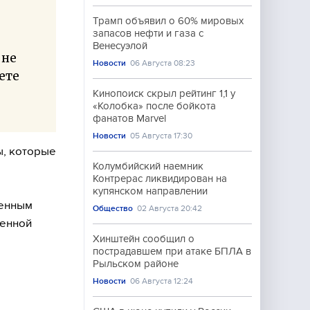
-
Трамп объявил о 60% мировых
запасов нефти и газа с
Венесуэлой
 не
Новости
06 Августа 08:23
ете
Кинопоиск скрыл рейтинг 1,1 у
«Колобка» после бойкота
фанатов Marvel
Новости
05 Августа 17:30
ы, которые
Колумбийский наемник
Контрерас ликвидирован на
купянском направлении
менным
Общество
02 Августа 20:42
оенной
Хинштейн сообщил о
пострадавшем при атаке БПЛА в
Рыльском районе
Новости
06 Августа 12:24