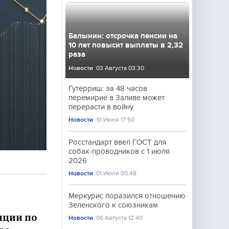
Балынин: отсрочка пенсии на
10 лет повысит выплаты в 2,32
раза
Новости
03 Августа 03:30
Гутерриш: за 48 часов
перемирие в Заливе может
перерасти в войну
Новости
10 Июня 17:50
Росстандарт ввел ГОСТ для
собак-проводников с 1 июля
2026
Новости
01 Июля 00:48
Меркурис поразился отношению
Зеленского к союзникам
нции по
Новости
06 Августа 12:40