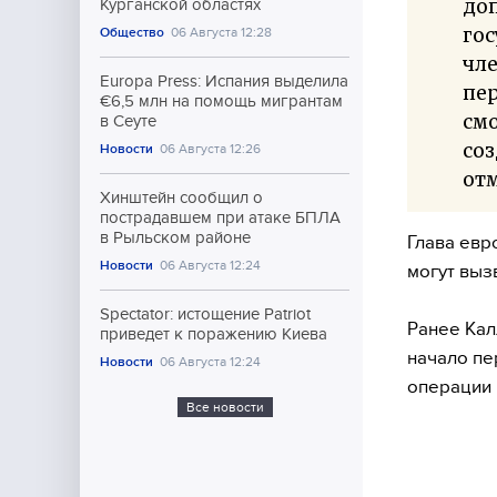
до
Курганской областях
гос
Общество
06 Августа 12:28
чле
Europa Press: Испания выделила
пер
€6,5 млн на помощь мигрантам
смо
в Сеуте
соз
Новости
06 Августа 12:26
отм
Хинштейн сообщил о
пострадавшем при атаке БПЛА
в Рыльском районе
Глава евр
Новости
06 Августа 12:24
могут выз
Spectator: истощение Patriot
Ранее Кал
приведет к поражению Киева
начало пе
Новости
06 Августа 12:24
операции 
Все новости