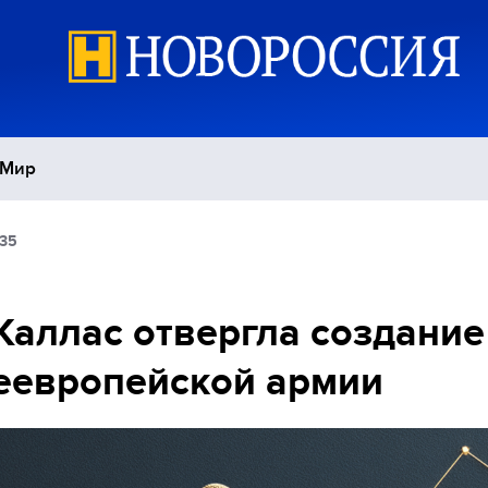
Мир
:35
Политика
С
Экономика
П
Каллас отвергла создание
еевропейской армии
Спорт