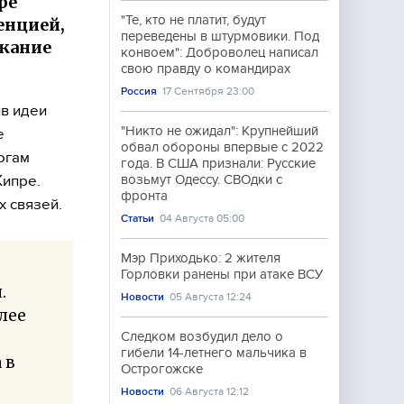
ре
"Те, кто не платит, будут
енцией,
переведены в штурмовики. Под
ежание
конвоем": Доброволец написал
свою правду о командирах
Россия
17 Сентября 23:00
ив идеи
"Никто не ожидал": Крупнейший
е
обвал обороны впервые с 2022
огам
года. В США признали: Русские
Кипре.
возьмут Одессу. СВОдки с
фронта
х связей.
Статьи
04 Августа 05:00
Мэр Приходько: 2 жителя
Горловки ранены при атаке ВСУ
.
Новости
05 Августа 12:24
лее
Следком возбудил дело о
гибели 14-летнего мальчика в
 в
Острогожске
Новости
06 Августа 12:12