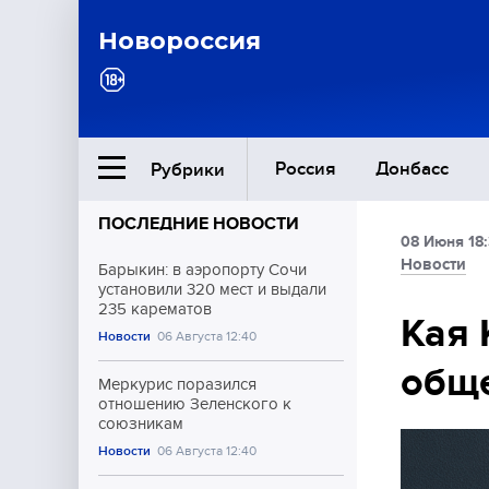
Новороссия
Россия
Донбасс
Рубрики
ПОСЛЕДНИЕ НОВОСТИ
08 Июня 18
Ближний Восток
Новости
Барыкин: в аэропорту Сочи
установили 320 мест и выдали
235 карематов
Общество
Кая 
Новости
06 Августа 12:40
общ
Культура
Меркурис поразился
отношению Зеленского к
союзникам
Новости
06 Августа 12:40