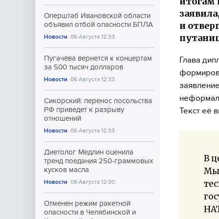
итогам 
заявила
Оперштаб Ивановской области
и отвер
объявил отбой опасности БПЛА
путаниц
Новости
06 Августа 12:33
Пугачёва вернется к концертам
Глава дип
за 500 тысяч долларов
формиров
Новости
06 Августа 12:33
заявление
неформаль
Сикорский: перенос посольства
РФ приведет к разрыву
Текст её 
отношений
Новости
06 Августа 12:33
Диетолог Медлин оценила
В ц
тренд поедания 250-граммовых
Мы
кусков масла
тес
Новости
06 Августа 12:30
гос
Отменен режим ракетной
НАТ
опасности в Челябинской и