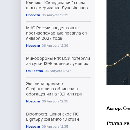
Клиника "Скандинавия" сняла
швы американке Луне Феннер
Новости
06 Августа 12:39
МЧС России введет новые
противопожарные правила с 1
января 2027 года
Новости
06 Августа 12:39
Минобороны РФ: ВСУ потеряли
за сутки 1395 военнослужащих
Общество
06 Августа 12:37
Экс-вице-премьер
Стефанишина обвинена в
обогащении на 13,9 млн грн
Новости
06 Августа 12:35
Автор:
Се
Bloomberg: шпионское ПО
LightSpy охватило 13 стран
Глава е
Новости
06 Августа 12:35