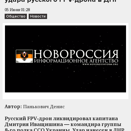
05 Июня 01:28
Общество
Новости
Автор:
Панькович Денис
Русский FPV-дрон ликвидировал капитана
Дмитрия Иващишина — командира группы
8-го полка ССО Украины. Удар нанесен в ДНР