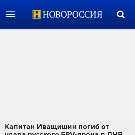
Капитан Иващишин погиб от
удара русского FPV-дрона в ДНР