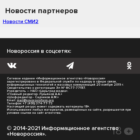
Новости партнеров
Новости СМИ2
Новороссия в соцсетях:
Сетевое издание «Информационное агентство «Новороссия»
зарегистрировано в Федеральной службе по надзору в сфере связи,
информационных технологий и массовых коммуникаций 20 ноября 2019 г.
Свидетельство о регистрации Эл № ФС77-77187.
Учредитель — НАО «Царьград медиа».
«Главный редактор- Лукьянов А.А.»
«Шеф-редактор - Садчиков А.М.»
Email:
mail@novorosinform.org
Телефон: +7 (495) 374-77-73
Настоящий ресурс может содержать материалы 18+.
Использование любых материалов, размещённых на сайте, разрешается при
условии ссылки на сайт агентства.
© 2014-2021 Информационное агентство
«Новороссия».