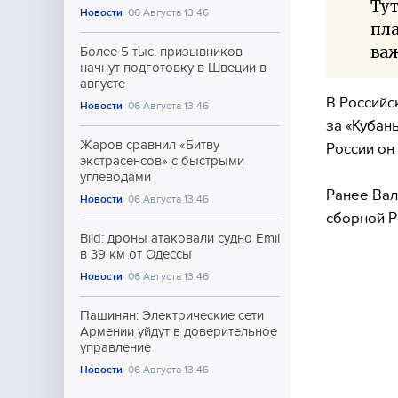
Тут
Новости
06 Августа 13:46
пла
важ
Более 5 тыс. призывников
начнут подготовку в Швеции в
августе
В Российс
Новости
06 Августа 13:46
за «Кубан
Жаров сравнил «Битву
России он
экстрасенсов» с быстрыми
углеводами
Ранее Вал
Новости
06 Августа 13:46
сборной Р
Bild: дроны атаковали судно Emil
в 39 км от Одессы
Новости
06 Августа 13:46
Пашинян: Электрические сети
Армении уйдут в доверительное
управление
Новости
06 Августа 13:46