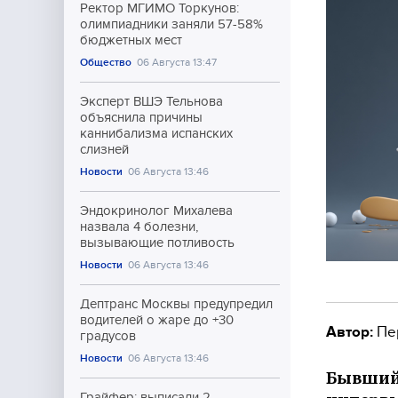
Ректор МГИМО Торкунов:
олимпиадники заняли 57-58%
бюджетных мест
Общество
06 Августа 13:47
Эксперт ВШЭ Тельнова
объяснила причины
каннибализма испанских
слизней
Новости
06 Августа 13:46
Эндокринолог Михалева
назвала 4 болезни,
вызывающие потливость
Новости
06 Августа 13:46
Дептранс Москвы предупредил
водителей о жаре до +30
Автор:
Пе
градусов
Новости
06 Августа 13:46
Бывший 
Грайфер: выписали 2