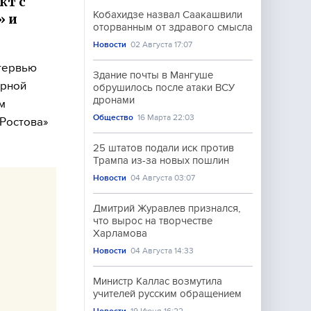
кт с
Кобахидзе назвал Саакашвили
» и
оторванным от здравого смысла
Новости
02 Августа 17:07
нтервью
Здание почты в Мангуше
орной
обрушилось после атаки ВСУ
дронами
м
Общество
16 Марта 22:03
«Ростова»
25 штатов подали иск против
Трампа из-за новых пошлин
Новости
04 Августа 03:07
Дмитрий Журавлев признался,
что вырос на творчестве
Харламова
Новости
04 Августа 14:33
Министр Каллас возмутила
учителей русским обращением