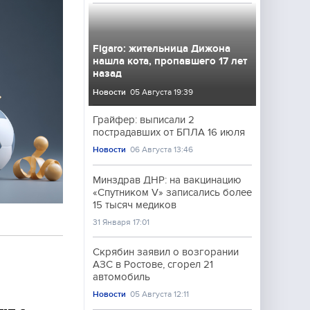
Figaro: жительница Дижона
нашла кота, пропавшего 17 лет
назад
Новости
05 Августа 19:39
Грайфер: выписали 2
пострадавших от БПЛА 16 июля
Новости
06 Августа 13:46
Минздрав ДНР: на вакцинацию
«Спутником V» записались более
15 тысяч медиков
31 Января 17:01
Скрябин заявил о возгорании
АЗС в Ростове, сгорел 21
автомобиль
Новости
05 Августа 12:11