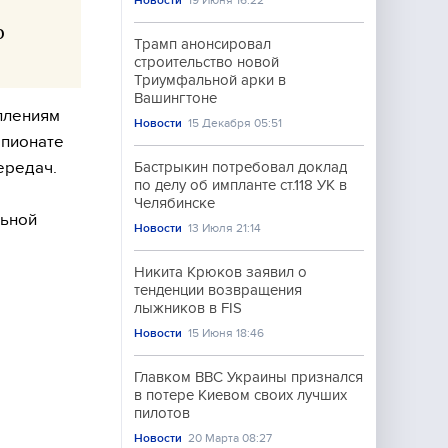
Новости
19 Июня 16:22
о
Трамп анонсировал
строительство новой
Триумфальной арки в
Вашингтоне
плениям
Новости
15 Декабря 05:51
мпионате
ередач.
Бастрыкин потребовал доклад
по делу об импланте ст.118 УК в
Челябинске
льной
Новости
13 Июля 21:14
Никита Крюков заявил о
тенденции возвращения
лыжников в FIS
Новости
15 Июня 18:46
Главком ВВС Украины признался
в потере Киевом своих лучших
пилотов
Новости
20 Марта 08:27