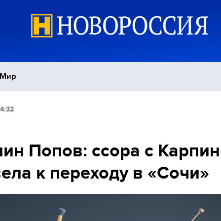
Мир
4:32
Политика
С
Экономика
П
ин Попов: ссора с Карпи
ела к переходу в «Сочи»
Спорт