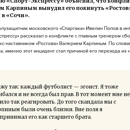
ю «Спорт-Экспрессу» объяснил, что конфли
м Карпиным вынудил его покинуть «Ростов
 в «Сочи».
лузащитник московского «Спартака» Ивелин Попов в и
спрессу» рассказал о конфликте с главным тренером сб
экс-наставником «Ростова» Валерием Карпиным. По слова
а, именно этот инцидент стал причиной его перехода из 
жу так: каждый футболист — эгоист. Я тоже
бался и не всегда был прав. В тот момент мне не
ило так реагировать. До того скандала мы с
пиным были очень близки. Вне поля я
принимал его как старшего брата.