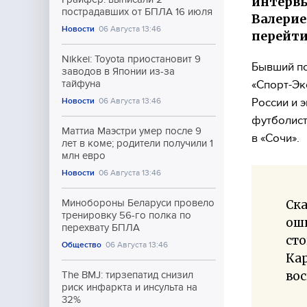
интервь
пострадавших от БПЛА 16 июля
Валерие
Новости
06 Августа 13:46
перейти
Nikkei: Toyota приостановит 9
Бывший по
заводов в Японии из-за
«Спорт-Эк
тайфуна
России и 
Новости
06 Августа 13:46
футболист
Маттиа Маэстри умер после 9
в «Сочи».
лет в коме; родители получили 1
млн евро
Новости
06 Августа 13:46
Ска
Минобороны Беларуси провело
тренировку 56-го полка по
оши
перехвату БПЛА
сто
Общество
06 Августа 13:46
Кар
вос
The BMJ: тирзепатид снизил
риск инфаркта и инсульта на
32%