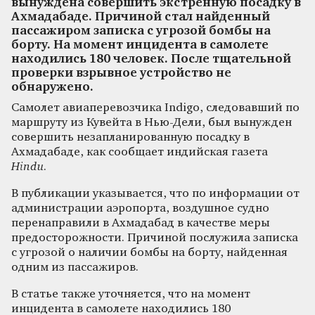
вынуждена совершить экстренную посадку в
Ахмадабаде. Причиной стал найденный
пассажиром записка с угрозой бомбы на
борту. На момент инцидента в самолете
находились 180 человек. После тщательной
проверки взрывное устройство не
обнаружено.
Самолет авиаперевозчика Indigo, следовавший по
маршруту из Кувейта в Нью-Дели, был вынужден
совершить незапланированную посадку в
Ахмадабаде, как сообщает индийская газета
Hindu
.
В публикации указывается, что по информации от
администрации аэропорта, воздушное судно
перенаправили в Ахмадабад в качестве меры
предосторожности. Причиной послужила записка
с угрозой о наличии бомбы на борту, найденная
одним из пассажиров.
В статье также уточняется, что на момент
инцидента в самолете находились 180