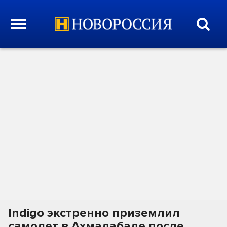
Indigo экстренно приземлил
самолет в Ахмадабаде после