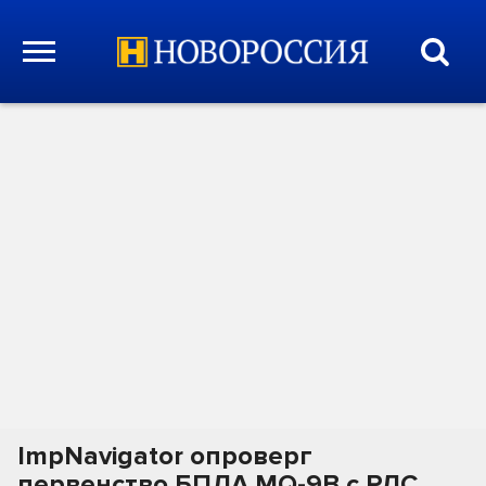
ImpNavigator опроверг
первенство БПЛА MQ-9B с РЛС