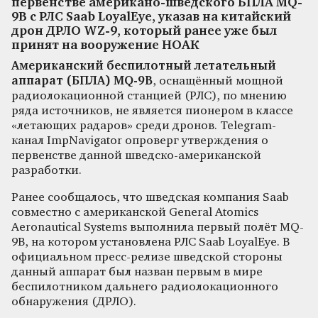
первенстве американо-шведского БПЛА MQ-
9B с РЛС Saab LoyalEye, указав на китайский
дрон ДРЛО WZ-9, который ранее уже был
принят на вооружение НОАК
Американский беспилотный летательный
аппарат (БПЛА) MQ-9B
, оснащённый мощной
радиолокационной станцией (РЛС), по мнению
ряда источников, не является пионером в классе
«летающих радаров» среди дронов. Telegram-
канал ImpNavigator опроверг утверждения о
первенстве данной шведско-американской
разработки.
Ранее сообщалось, что шведская компания Saab
совместно с американской General Atomics
Aeronautical Systems выполнила первый полёт MQ-
9B, на котором установлена РЛС Saab LoyalEye. В
официальном пресс-релизе шведской стороны
данный аппарат был назван первым в мире
беспилотником дальнего радиолокационного
обнаружения (ДРЛО).