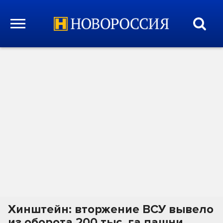
Хинштейн: вторжение ВСУ вывело
из оборота 200 тыс. га пашни