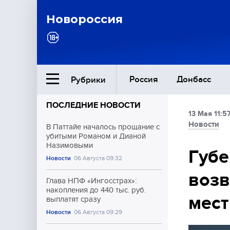
Новороссия
Россия
Донбасс
Рубрики
ПОСЛЕДНИЕ НОВОСТИ
13 Мая 11:5
Ближний Восток
Новости
В Паттайе началось прощание с
убитыми Романом и Дианой
Назимовыми
Общество
Губе
Новости
06 Августа 09:32
возв
Культура
Глава НПФ «Ингосстрах»:
накопления до 440 тыс. руб.
мест
выплатят сразу
Новости
06 Августа 09:29