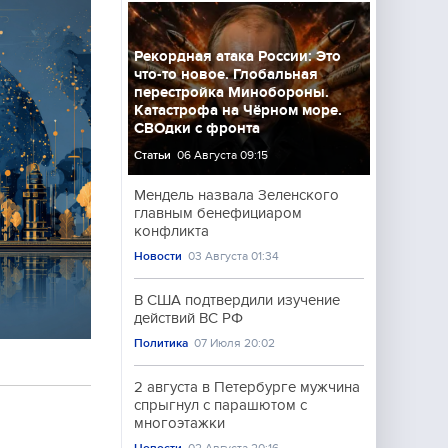
Рекордная атака России: Это
что-то новое. Глобальная
перестройка Минобороны.
Катастрофа на Чёрном море.
СВОдки с фронта
Статьи
06 Августа 09:15
Мендель назвала Зеленского
главным бенефициаром
конфликта
Новости
03 Августа 01:34
В США подтвердили изучение
действий ВС РФ
Политика
07 Июля 20:02
2 августа в Петербурге мужчина
спрыгнул с парашютом с
многоэтажки