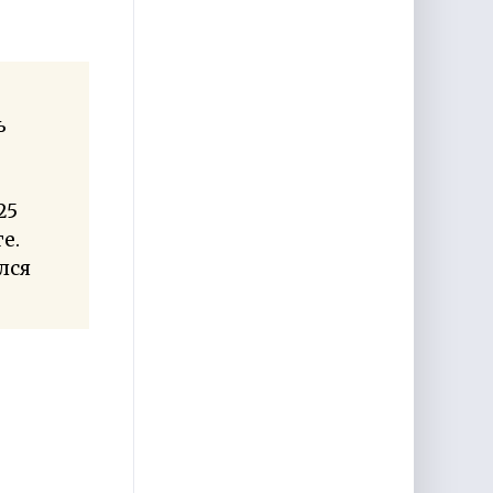
ь
25
е.
лся