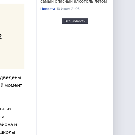
самый опасный алкоголь летом
Новости
10 Июля 21:06
Все новости
й
подведены
ый момент
льных
ли
айона и
 школы