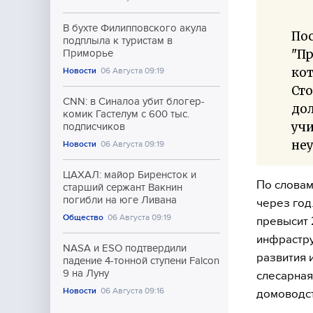
В бухте Филипповского акула
По
подплыла к туристам в
"Пр
Приморье
кот
Новости
06 Августа 09:19
Сто
CNN: в Синалоа убит блогер-
до
комик Гастелум с 600 тыс.
учи
подписчиков
неу
Новости
06 Августа 09:19
ЦАХАЛ: майор Биренсток и
По словам
старший сержант Вакнин
погибли на юге Ливана
через год
Общество
06 Августа 09:19
превысит 
инфрастру
NASA и ESO подтвердили
развития 
падение 4-тонной ступени Falcon
9 на Луну
слесарная
Новости
06 Августа 09:16
домоводст