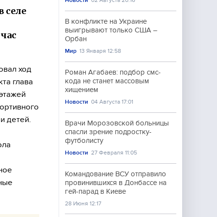
Новости
02 Августа 20:16
 селе
В конфликте на Украине
выигрывают только США –
йчас
Орбан
Мир
13 Января 12:58
овал ход
Роман Агабаев: подбор смс-
та глава
кода не станет массовым
хищением
 этажей
Новости
04 Августа 17:01
портивного
и детей.
Врачи Морозовской больницы
спасли зрение подростку-
футболисту
ола
Новости
27 Февраля 11:05
ное
Командование ВСУ отправило
ные
провинившихся в Донбассе на
гей-парад в Киеве
28 Июня 12:17