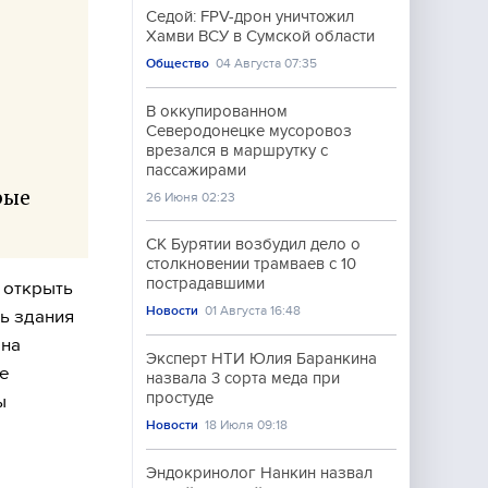
Седой: FPV-дрон уничтожил
Хамви ВСУ в Сумской области
Общество
04 Августа 07:35
В оккупированном
Северодонецке мусоровоз
врезался в маршрутку с
пассажирами
рые
26 Июня 02:23
СК Бурятии возбудил дело о
столкновении трамваев с 10
пострадавшими
 открыть
Новости
01 Августа 16:48
дь здания
ана
Эксперт НТИ Юлия Баранкина
же
назвала 3 сорта меда при
простуде
ы
Новости
18 Июля 09:18
Эндокринолог Нанкин назвал