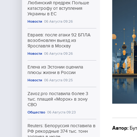
Любинский предрек Польше
катастрофу от вступления
Украины в ЕС
Новости
06 Августа 09:26
Евраев: после атаки 92 БПЛА
возобновлен выезд из
Ярославля в Москву
Новости
06 Августа 09:26
Елена из Эстонии оценила
плюсы жизни в России
Новости
06 Августа 09:25
Zavoz.pro поставила более 3
тыс. плащей «Морок» в зону
СВО
Общество
06 Августа 09:23
Reuters: Белоруссия поставила в
Автор:
Бут
РФ рекордные 374 тыс. тонн
топлива в июле