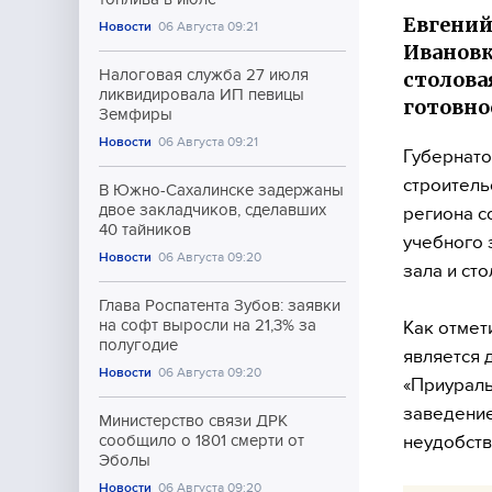
Евгений
Новости
06 Августа 09:21
Ивановк
Налоговая служба 27 июля
столовая
ликвидировала ИП певицы
готовно
Земфиры
Новости
06 Августа 09:21
Губернато
строитель
В Южно-Сахалинске задержаны
двое закладчиков, сделавших
региона с
40 тайников
учебного 
Новости
06 Августа 09:20
зала и ст
Глава Роспатента Зубов: заявки
на софт выросли на 21,3% за
Как отмет
полугодие
является 
Новости
06 Августа 09:20
«Приураль
заведение
Министерство связи ДРК
неудобств
сообщило о 1801 смерти от
Эболы
Новости
06 Августа 09:20