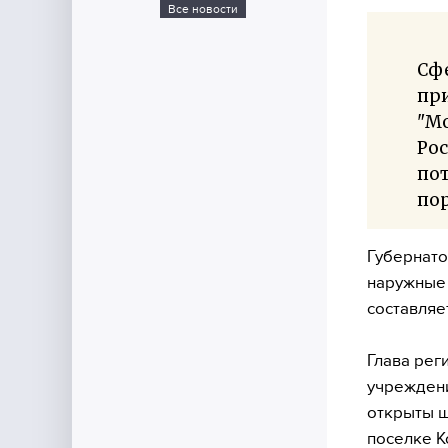
Все новости
Сфе
при
"М
Рос
по
пор
Губернато
наружные 
составляе
Глава рег
учреждени
открыты ш
поселке К