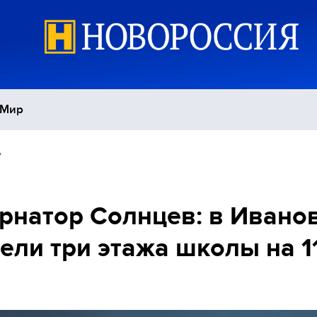
Мир
7
Политика
С
Экономика
П
рнатор Солнцев: в Ивано
ели три этажа школы на 1
Спорт