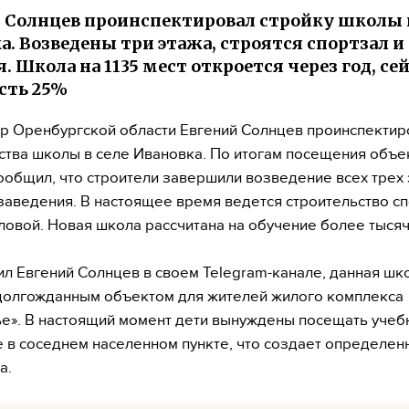
 Солнцев проинспектировал стройку школы в
а. Возведены три этажа, строятся спортзал и
. Школа на 1135 мест откроется через год, се
сть 25%
р Оренбургской области Евгений Солнцев проинспектир
ства школы в селе Ивановка. По итогам посещения объек
ообщил, что строители завершили возведение всех трех
заведения. В настоящее время ведется строительство с
оловой. Новая школа рассчитана на обучение более тысяч
ил Евгений Солнцев в своем Telegram-канале, данная шк
долгожданным объектом для жителей жилого комплекса
е». В настоящий момент дети вынуждены посещать учеб
 в соседнем населенном пункте, что создает определен
а.