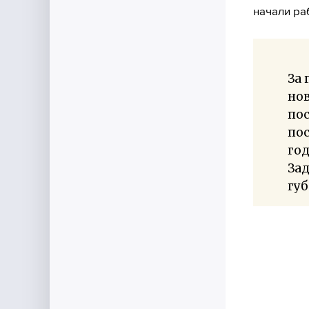
начали ра
За 
нов
пос
пос
год
За
губ