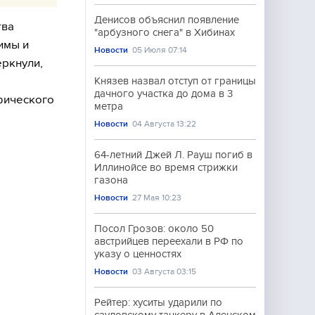
Денисов объяснил появление
тва
"арбузного снега" в Хибинах
имы и
Новости
05 Июля 07:14
еркнули,
Князев назвал отступ от границы
дачного участка до дома в 3
афического
метра
Новости
04 Августа 13:22
64-летний Джей Л. Рауш погиб в
Иллинойсе во время стрижки
газона
Новости
27 Мая 10:23
Посол Грозов: около 50
австрийцев переехали в РФ по
указу о ценностях
Новости
03 Августа 03:15
Рейтер: хуситы ударили по