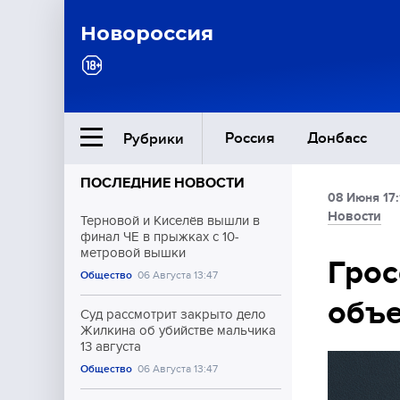
Новороссия
Россия
Донбасс
Рубрики
ПОСЛЕДНИЕ НОВОСТИ
08 Июня 17:
Ближний Восток
Новости
Терновой и Киселёв вышли в
финал ЧЕ в прыжках с 10-
метровой вышки
Общество
Грос
Общество
06 Августа 13:47
объе
Культура
Суд рассмотрит закрыто дело
Жилкина об убийстве мальчика
13 августа
Общество
06 Августа 13:47