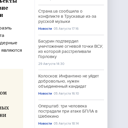
бъекты
вие
Страна.ua сообщила о
ти
конфликте в Трускавце из-за
русской музыки
фаэль
Новости
05 Августа 17:16
та
Басурин подтвердил
ядерные
уничтожение огневой точки ВСУ,
 являются
из которой расстреливали
Горловку
29 Августа 14:30
Колосков: Инфантино не уйдет
добровольно, нужен
объединенный кандидат
пом
Новости
05 Августа 16:10
Оперштаб: три человека
йных
пострадали при атаке БПЛА в
 ни
Шебекино
Новости
05 Августа 18:14