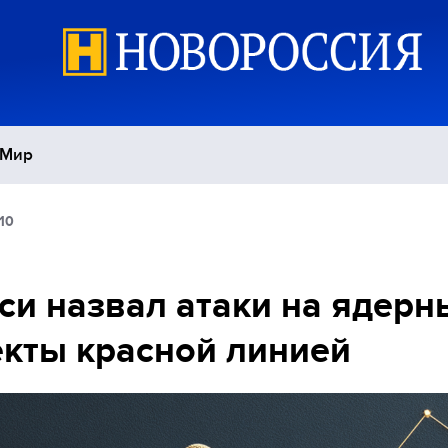
Мир
10
Политика
С
Экономика
П
си назвал атаки на ядерн
кты красной линией
Спорт