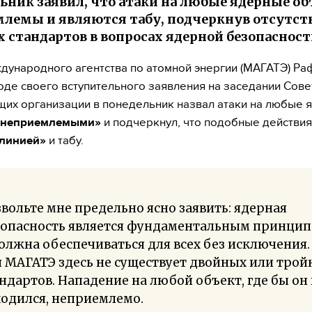
ьник заявил, что атаки на любые ядерные о
лемы и являются табу, подчеркнув отсутст
 стандартов в вопросах ядерной безопаснос
дународного агентства по атомной энергии (МАГАТЭ) Ра
ходе своего вступительного заявления на заседании Сове
их организации в понедельник назвал атаки на любые 
«неприемлемыми»
и подчеркнул, что подобные действия
 линией»
и табу.
вольте мне предельно ясно заявить: ядерная
зопасность является фундаментальным принци
олжна обеспечиваться для всех без исключения.
 МАГАТЭ здесь не существует двойных или тро
ндартов. Нападение на любой объект, где бы он
одился, неприемлемо.