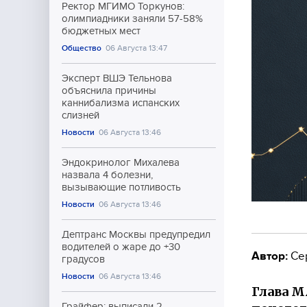
Ректор МГИМО Торкунов:
олимпиадники заняли 57-58%
бюджетных мест
Общество
06 Августа 13:47
Эксперт ВШЭ Тельнова
объяснила причины
каннибализма испанских
слизней
Новости
06 Августа 13:46
Эндокринолог Михалева
назвала 4 болезни,
вызывающие потливость
Новости
06 Августа 13:46
Дептранс Москвы предупредил
водителей о жаре до +30
Автор:
Се
градусов
Новости
06 Августа 13:46
Глава М
Грайфер: выписали 2