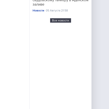
саудовскому танкеру в Аденском
заливе
Новости
05 Августа 21:58
Все новости