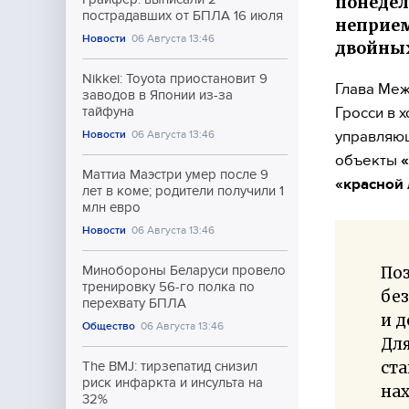
понедел
пострадавших от БПЛА 16 июля
неприем
Новости
06 Августа 13:46
двойных
Nikkei: Toyota приостановит 9
Глава Меж
заводов в Японии из-за
Гросси в 
тайфуна
управляющ
Новости
06 Августа 13:46
объекты
Маттиа Маэстри умер после 9
«красной
лет в коме; родители получили 1
млн евро
Новости
06 Августа 13:46
Поз
Минобороны Беларуси провело
тренировку 56-го полка по
бе
перехвату БПЛА
и д
Общество
06 Августа 13:46
Для
ста
The BMJ: тирзепатид снизил
риск инфаркта и инсульта на
нах
32%