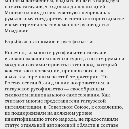
мирным населением, надолго вошли в народную
память гагаузов, что дошло до наших дней.
Многие из них до сих чувствуют неприязнь к
румынскому государству, в состав которого долгое
время стремилось современное руководство
Молдавии.
Борьба за автономию и русофильство
Конечно, во многом русофильство гагаузов
вызвано желанием сначала турок, а потом румын и
молдаван ассимилировать этот народ, который,
как считают последние, пришел с юга и не
является коренным на этой территории. Но
Россия всегда была для них покровителем, а
гагаузское русофильство — своеобразным
символом национального самосознания. Как
считают многие представители гагаузской
интеллигенции, в Советском Союзе, к сожалению,
не поддерживали на должном уровне
идентификацию этого народа, не предоставили
статус отдельной автономной области в составе