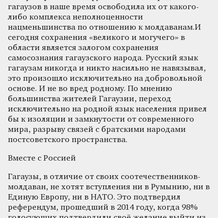
гагаузов в наше время освободила их от какого-
либо комплекса неполноценности
нацменьшинства по отношению к молдаванам.И
сегодня сохранения «великого и могучего» в
области является залогом сохранения
самосознания гагаузского народа. Русский язык
гагаузам никогда и никто насильно не навязывал,
это произошло исключительно на добровольной
основе. И не во вред родному. По мнению
большинства жителей Гагаузии, переход
исключительно на родной язык населения привел
бы к изоляции и замкнутости от современного
мира, разрыву связей с братскими народами
постсоветского пространства.
Вместе с Россией
Гагаузы, в отличие от своих соотечественников-
молдаван, не хотят вступления ни в Румынию, ни в
Единую Европу, ни в НАТО. Это подтвердил
референдум, прошедший в 2014 году, когда 98%
голосующих подтвердили своё желание выйти из