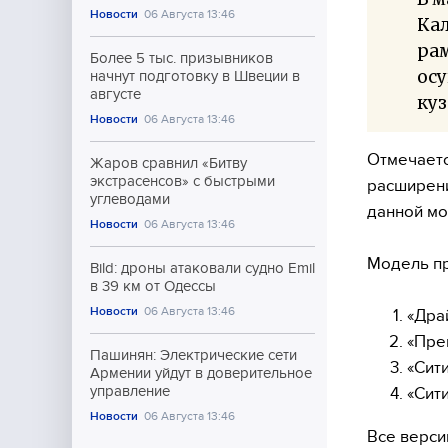
Новости
06 Августа 13:46
Ка
ра
Более 5 тыс. призывников
осу
начнут подготовку в Швеции в
августе
куз
Новости
06 Августа 13:46
Отмечаетс
Жаров сравнил «Битву
экстрасенсов» с быстрыми
расширени
углеводами
данной мо
Новости
06 Августа 13:46
Модель пр
Bild: дроны атаковали судно Emil
в 39 км от Одессы
Новости
06 Августа 13:46
«Дра
«Пре
Пашинян: Электрические сети
«Сит
Армении уйдут в доверительное
управление
«Сит
Новости
06 Августа 13:46
Все верс