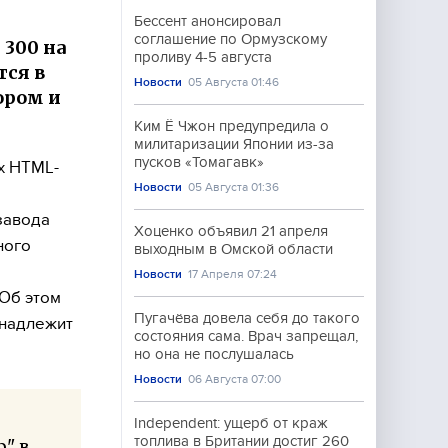
Бессент анонсировал
соглашение по Ормузскому
300 на
проливу 4-5 августа
тся в
Новости
05 Августа 01:46
ором и
Ким Ё Чжон предупредила о
милитаризации Японии из-за
пусков «Томагавк»
х HTML-
Новости
05 Августа 01:36
завода
Хоценко объявил 21 апреля
ного
выходным в Омской области
Новости
17 Апреля 07:24
 Об этом
Пугачёва довела себя до такого
инадлежит
состояния сама. Врач запрещал,
но она не послушалась
Новости
06 Августа 07:00
Independent: ущерб от краж
топлива в Британии достиг 260
" в