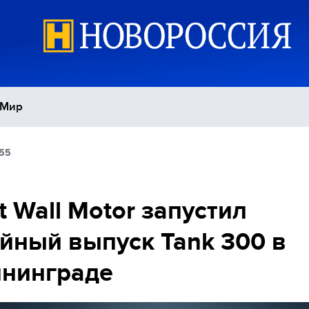
Мир
:55
Политика
С
Экономика
П
t Wall Motor запустил
йный выпуск Tank 300 в
Спорт
ининграде