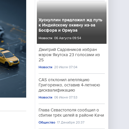
Хуснуллин предложил жд путь
к Индийскому океану из-за
Босфора и Ормуза
Новости
06 Августа 09:54
Дмитрий Садовников избран
мэром Якутска 23 голосами из
25
Новости
20 Июля 07:04
CAS отклонил апелляцию
Григоренко, оставив 4-летнюю
дисквалификацию
Новости
06 Июня 07:53
Глава Севастополя сообщил о
сбитии трёх целей в районе Качи
Общество
17 Декабря 20:37