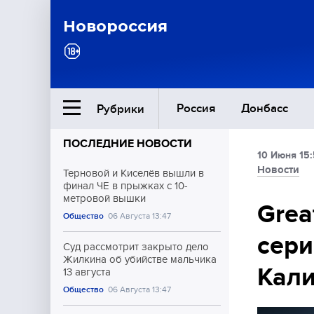
Новороссия
Россия
Донбасс
Рубрики
ПОСЛЕДНИЕ НОВОСТИ
10 Июня 15
Ближний Восток
Новости
Терновой и Киселёв вышли в
финал ЧЕ в прыжках с 10-
метровой вышки
Общество
Grea
Общество
06 Августа 13:47
сери
Культура
Суд рассмотрит закрыто дело
Жилкина об убийстве мальчика
Кал
13 августа
Общество
06 Августа 13:47