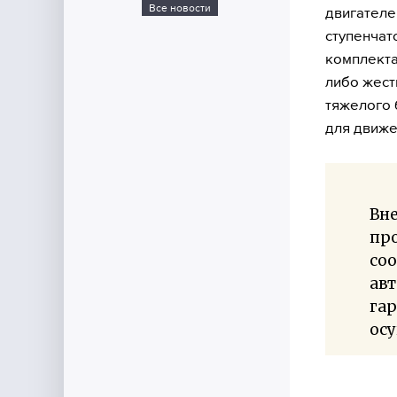
Все новости
двигателе
ступенчат
комплекта
либо жест
тяжелого 
для движе
Вне
про
соо
ав
га
осу