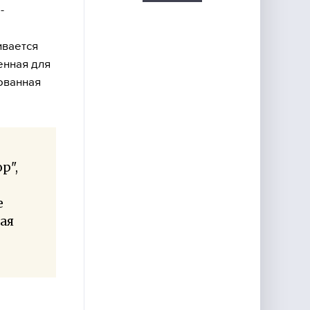
-
ивается
енная для
ованная
р",
е
ая