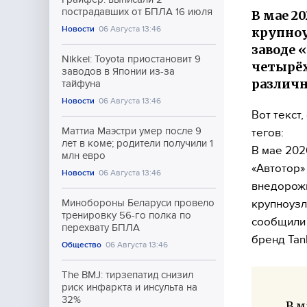
пострадавших от БПЛА 16 июля
В мае 2
Новости
06 Августа 13:46
крупноу
заводе 
Nikkei: Toyota приостановит 9
четырёх
заводов в Японии из-за
различ
тайфуна
Новости
06 Августа 13:46
Вот текст
Маттиа Маэстри умер после 9
тегов:
лет в коме; родители получили 1
В мае 202
млн евро
«Автотор»
Новости
06 Августа 13:46
внедорожн
крупноузл
Минобороны Беларуси провело
тренировку 56-го полка по
сообщили 
перехвату БПЛА
бренд Tan
Общество
06 Августа 13:46
The BMJ: тирзепатид снизил
риск инфаркта и инсульта на
32%
В м