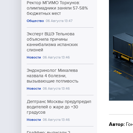
Ректор МГИМО Торкунов:
олимпиадники заняли 57-58%
бюджетных мест
Общество
06 Августа 13:47
Эксперт ВШЭ Тельнова
объяснила причины
каннибализма испанских
слизней
Новости
06 Августа 13:46
Эндокринолог Михалева
назвала 4 болезни,
вызывающие потливость
Новости
06 Августа 13:46
Дептранс Москвы предупредил
водителей о жаре до +30
градусов
Новости
06 Августа 13:46
Автор:
Гон
Грайфер: выписали 2