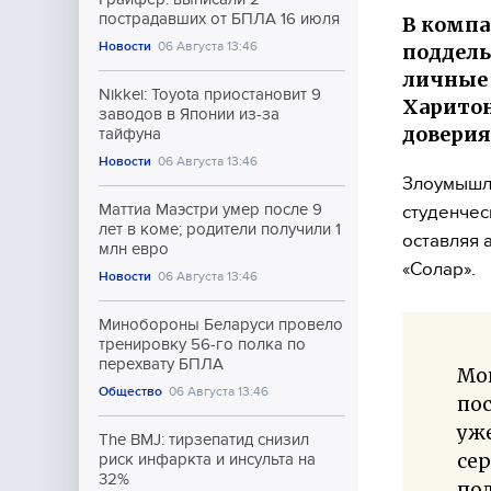
пострадавших от БПЛА 16 июля
В компа
Новости
06 Августа 13:46
поддель
личные 
Nikkei: Toyota приостановит 9
Харитон
заводов в Японии из-за
доверия
тайфуна
Новости
06 Августа 13:46
Злоумышле
Маттиа Маэстри умер после 9
студенчес
лет в коме; родители получили 1
оставляя 
млн евро
«Солар».
Новости
06 Августа 13:46
Минобороны Беларуси провело
тренировку 56-го полка по
перехвату БПЛА
Мо
Общество
06 Августа 13:46
пос
уж
The BMJ: тирзепатид снизил
се
риск инфаркта и инсульта на
32%
по