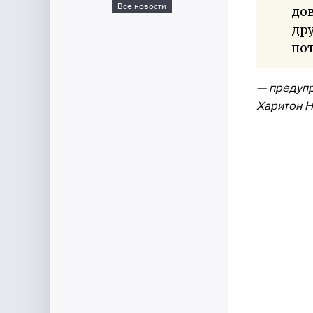
Все новости
дов
др
по
— предупр
Харитон Н