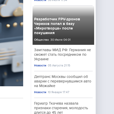
Новости
06 Июля 11:54
Разработчик FPV-дронов
Черезов попал в базу
«Миротворца» после
покушения
Общество
30 Июля 04:01
Замглавы МИД РФ: Германия не
сможет стать посредником по
Украине
Новости
05 Августа 21:15
Дептранс Москвы сообщил об
аварии с перевернувшимся авто
на Можайке
Новости
10 Января 17:47
Гериатр Ткачева назвала
признаки старения, молодость
длится до 45 лет