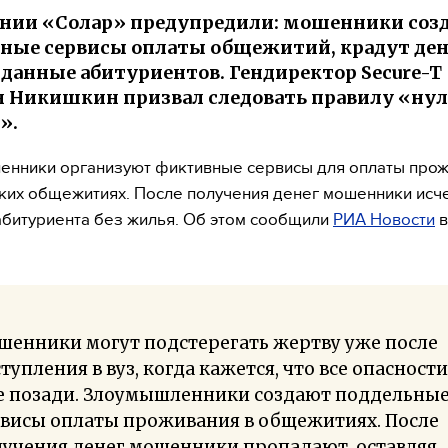
нии «Солар» предупредили: мошенники соз
ные сервисы оплаты общежитий, крадут ден
данные абитуриентов. Гендиректор Secure-T
 Никишкин призвал следовать правилу «нул
».
нники организуют фиктивные сервисы для оплаты прож
ких общежитиях. После получения денег мошенники исч
абитуриента без жилья. Об этом сообщили
РИА Новости
в
шенники могут подстерегать жертву уже после
тупления в вуз, когда кажется, что все опасности
е позади. Злоумышленники создают поддельны
рвисы оплаты проживания в общежитиях. После
лучения денег мошенники пропадают, оставляя