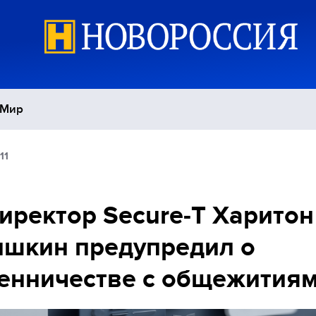
Мир
11
Политика
С
Экономика
П
иректор Secure-T Харитон
шкин предупредил о
Спорт
енничестве с общежития