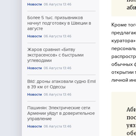
Новости
06 Августа 13:46
аби
Более 5 тыс. призывников
начнут подготовку в Швеции в
Кроме тог
августе
предлагаю
Новости
06 Августа 13:46
куратора»
персональ
Жаров сравнил «Битву
экстрасенсов» с быстрыми
распрост
углеводами
обычных ф
Новости
06 Августа 13:46
открытии 
личной и
Bild: дроны атаковали судно Emil
в 39 км от Одессы
Новости
06 Августа 13:46
Пашинян: Электрические сети
Аб
Армении уйдут в доверительное
пос
управление
уя
Новости
06 Августа 13:46
обе