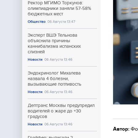
Ректор МГИМО Торкунов:
олимпиадники заняли 57-58%
бюджетных мест
Общество
06 Августа 13:47
Эксперт ВШЭ Тельнова
объяснила причины
каннибализма испанских
слизней
Новости
06 Августа 13:46
Эндокринолог Михалева
назвала 4 болезни,
вызывающие потливость
Новости
06 Августа 13:46
Дептранс Москвы предупредил
водителей о жаре до +30
градусов
Новости
06 Августа 13:46
Автор:
Фо
Грайфер: выписали 2