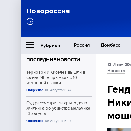
Новороссия
Россия
Донбасс
Рубрики
ПОСЛЕДНИЕ НОВОСТИ
13 Июня 09:
Ближний Восток
Новости
Терновой и Киселёв вышли в
финал ЧЕ в прыжках с 10-
метровой вышки
Общество
Генд
Общество
06 Августа 13:47
Ники
Культура
Суд рассмотрит закрыто дело
Жилкина об убийстве мальчика
мош
13 августа
Общество
06 Августа 13:47