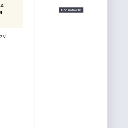
ли
Все новости
я
р»)