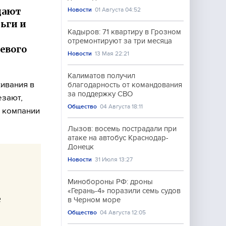
дают
Новости
01 Августа 04:52
ьги и
Кадыров: 71 квартиру в Грозном
отремонтируют за три месяца
евого
Новости
13 Мая 22:21
Калиматов получил
ивания в
благодарность от командования
за поддержку СВО
езают,
Общество
04 Августа 18:11
 компании
Лызов: восемь пострадали при
атаке на автобус Краснодар-
Донецк
Новости
31 Июля 13:27
Минобороны РФ: дроны
«Герань-4» поразили семь судов
е
в Черном море
Общество
04 Августа 12:05