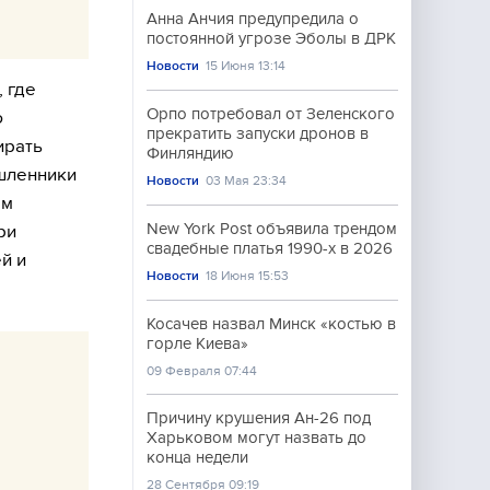
Анна Анчия предупредила о
постоянной угрозе Эболы в ДРК
Новости
15 Июня 13:14
 где
Орпо потребовал от Зеленского
ю
прекратить запуски дронов в
ирать
Финляндию
шленники
Новости
03 Мая 23:34
ом
New York Post объявила трендом
ри
свадебные платья 1990-х в 2026
й и
Новости
18 Июня 15:53
Косачев назвал Минск «костью в
горле Киева»
09 Февраля 07:44
Причину крушения Ан-26 под
Харьковом могут назвать до
конца недели
28 Сентября 09:19