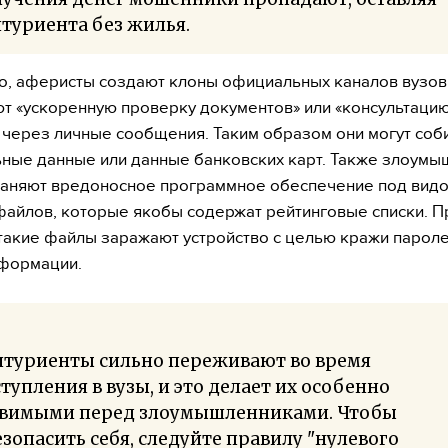
туриента без жилья.
о, аферисты создают клоны официальных каналов вузов,
т «ускоренную проверку документов» или «консультаци
 через личные сообщения. Таким образом они могут соб
ные данные или данные банковских карт. Также злоумы
раняют вредоносное программное обеспечение под вид
айлов, которые якобы содержат рейтинговые списки. П
такие файлы заражают устройство с целью кражи пароле
нформации.
итуриенты сильно переживают во время
тупления в вузы, и это делает их особенно
звимыми перед злоумышленниками. Чтобы
зопасить себя, следуйте правилу "нулевого