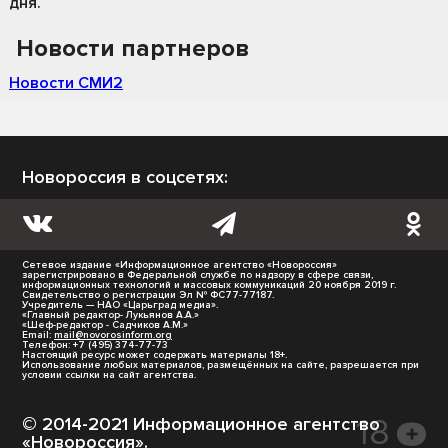
дня.
Новости партнеров
Новости СМИ2
Новороссия в соцсетях:
Сетевое издание «Информационное агентство «Новороссия»
зарегистрировано в Федеральной службе по надзору в сфере связи,
информационных технологий и массовых коммуникаций 20 ноября 2019 г.
Свидетельство о регистрации Эл № ФС77-77187.
Учредитель — НАО «Царьград медиа».
«Главный редактор- Лукьянов А.А.»
«Шеф-редактор - Садчиков А.М.»
Email:
mail@novorosinform.org
Телефон: +7 (495) 374-77-73
Настоящий ресурс может содержать материалы 18+.
Использование любых материалов, размещённых на сайте, разрешается при
условии ссылки на сайт агентства.
© 2014-2021 Информационное агентство
«Новороссия».