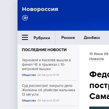
Новороссия
Россия
Донбасс
Рубрики
ПОСЛЕДНИЕ НОВОСТИ
10 Июня 09
Ближний Восток
Новости
Терновой и Киселёв вышли в
финал ЧЕ в прыжках с 10-
метровой вышки
Общество
Фед
Общество
06 Августа 13:47
пост
Культура
Суд рассмотрит закрыто дело
Жилкина об убийстве мальчика
Сама
13 августа
Общество
06 Августа 13:47