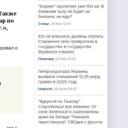
"Хорнет" пролетает уже 150 км: В
ближнем тылу не будет ни
 Также
бензина, ни еды?
ар по
Статьи
28 Мая 12:00
.»,
Кто не вписался, должны платить:
Старинное село превратили в
государство в государстве.
ровал о
Ворвался спецназ
Политика
03 Мая 10:00
Генпрокуратура Украины
выявила отмывание 12,35 млрд
гривен в 2025 году
а
Новости
05 Июля 06:47
"Ядеркой по Львову":
Старобельск всё изменил. От
слов Зеленского ошеломлены
даже на Западе: "Никаких
переговоров". СВОдки с фронта