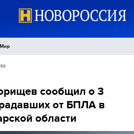
Мир
:50
Политика
С
Экономика
П
орищев сообщил о 3
радавших от БПЛА в
Спорт
рской области