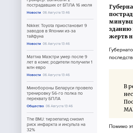
пострадавших от БПЛА 16 июля
Губерна
Новости
06 Августа 13:46
пострад
минувше
Nikkei: Toyota приостановит 9
зданию 
заводов в Японии из-за
жертв н
тайфуна
Новости
06 Августа 13:46
Губернат
Маттиа Маэстри умер после 9
последств
лет в коме; родители получили 1
млн евро
Новости
06 Августа 13:46
В р
Минобороны Беларуси провело
не
тренировку 56-го полка по
перехвату БПЛА
Пос
Общество
06 Августа 13:46
МА
The BMJ: тирзепатид снизил
риск инфаркта и инсульта на
Помимо эт
32%