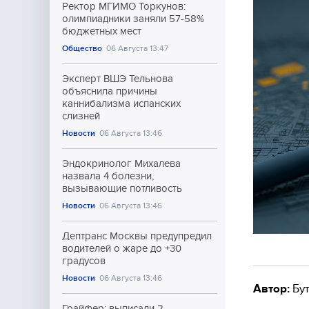
Ректор МГИМО Торкунов:
олимпиадники заняли 57-58%
бюджетных мест
Общество
06 Августа 13:47
Эксперт ВШЭ Тельнова
объяснила причины
каннибализма испанских
слизней
Новости
06 Августа 13:46
Эндокринолог Михалева
назвала 4 болезни,
вызывающие потливость
Новости
06 Августа 13:46
Дептранс Москвы предупредил
водителей о жаре до +30
градусов
Новости
06 Августа 13:46
Автор:
Бут
Грайфер: выписали 2