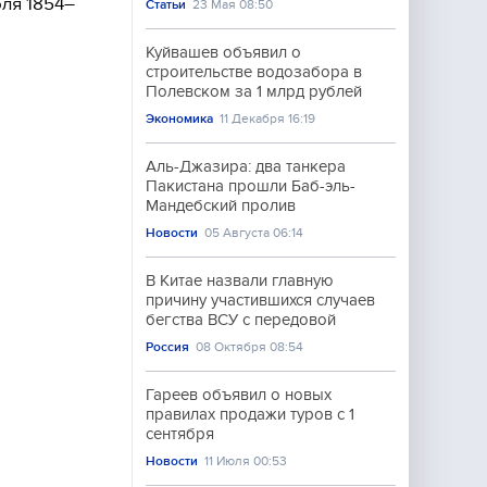
ля 1854–
Статьи
23 Мая 08:50
Куйвашев объявил о
строительстве водозабора в
Полевском за 1 млрд рублей
Экономика
11 Декабря 16:19
Аль-Джазира: два танкера
Пакистана прошли Баб-эль-
Мандебский пролив
Новости
05 Августа 06:14
В Китае назвали главную
причину участившихся случаев
бегства ВСУ с передовой
Россия
08 Октября 08:54
Гареев объявил о новых
правилах продажи туров с 1
сентября
Новости
11 Июля 00:53