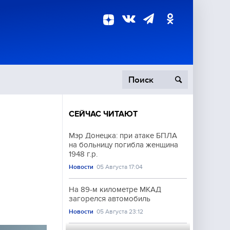
СЕЙЧАС ЧИТАЮТ
пецоперация
Мэр Донецка: при атаке БПЛА
на больницу погибла женщина
роисшествия
1948 г.р.
Новости
05 Августа 17:04
На 89-м километре МКАД
загорелся автомобиль
Новости
05 Августа 23:12