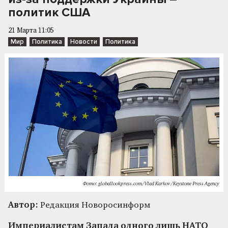
политик США
21 Марта 11:05
Мир
Политика
Новости
Политика
Фото: globallookpress.com/Vlad Karkov/Keystone Press Agency
Автор:
Редакция Новоросинформ
Империалистам Запада одного лишь НАТО