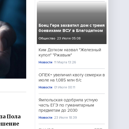
Боец Гера захватил дом с тремя
боевиками ВСУ в Благодатном
Общество
23 Июля 05:08
Ким Дотком назвал "Железный
купол" "Ржавым"
Новости
11 Марта 13:26
ОПЕК+ увеличил квоту семерки в
июле на 1,085 млн б/с
Новости
01 Июля 00:11
Ямпольская одобрила устную
часть ЕГЭ по гуманитарным
предметам до 2030
па Пола
Новости
23 Июля 18:39
ешение