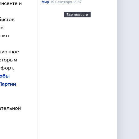
Мир
19 Сентября 13:37
инсенте и
Все новости
бистов
ив
нко.
пционное
которым
афорт,
обы
Партии
ательной