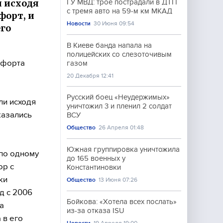
и исходя
ГУ МВД: трое пострадали в ДТП
с тремя авто на 59-м км МКАД
форт, и
Новости
30 Июня 09:54
его
В Киеве банда напала на
полицейских со слезоточивым
афорта
газом
20 Декабря 12:41
Русский боец «Неудержимых»
ли исходя
уничтожил 3 и пленил 2 солдат
казались
ВСУ
Общество
26 Апреля 01:48
Южная группировка уничтожила
 по одному
до 165 военных у
ор с
Константиновки
ки
Общество
13 Июня 07:26
д с 2006
Бойкова: «Хотела всех послать»
а
из-за отказа ISU
 в его