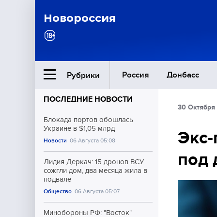
Новороссия
Россия
Донбасс
Рубрики
ПОСЛЕДНИЕ НОВОСТИ
30 Октября 
Ближний Восток
Блокада портов обошлась
Украине в $1,05 млрд
Экс-
Новости
06 Августа 05:08
Общество
под 
Лидия Деркач: 15 дронов ВСУ
Культура
сожгли дом, два месяца жила в
подвале
Общество
06 Августа 05:07
Минобороны РФ: "Восток"