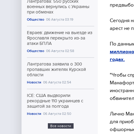
Лантратова: 550 русских
предвыбо
военных вернулись с Украины
при обменах
Общество
06 Августа 03:19
Сегодня н
арест не 
Евраев: движение на выезде из
Ярославля перекрыто из-за
По данным
атаки БПЛА
миллионо
Общество
06 Августа 02:58
годах.
Лантратова заявила о 300
пропавших жителях Курской
"Чтобы сп
области
Манафорт 
Новости
06 Августа 02:54
иностранн
ICE: США выдворили
обвинител
рекордные 110 украинцев с
защитой за полгода
Лично Ман
Новости
06 Августа 02:50
для приоб
Все новости
офшорные 