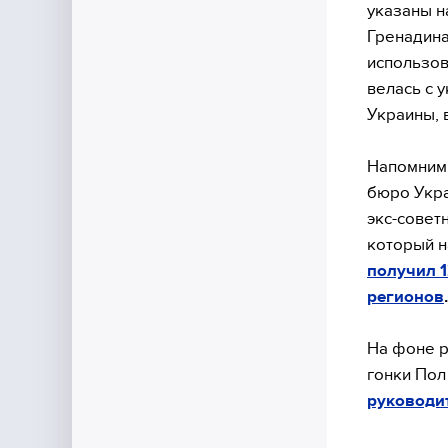
указаны н
Гренадина
использов
велась с у
Украины, 
Напомним,
бюро Укр
экс-совет
который н
получил 1
регионов
.
На фоне р
гонки По
руководи