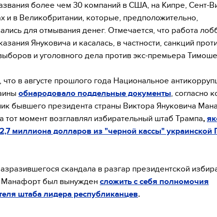
азвания более чем 30 компаний в США, на Кипре, Сент-В
х и в Великобритании, которые, предположительно,
ались для отмывания денег. Отмечается, что работа лоб
казания Януковича и касалась, в частности, санкций прот
выборов и уголовного дела против экс-премьера Тимоше
 что в августе прошлого года Национальное антикорру
аины
обнародовало поддельные документы
, согласно 
ник бывшего президента страны Виктора Януковича Ман
а тот момент возглавлял избирательный штаб Трампа
,
як
2,7 миллиона долларов из "черной кассы" украинской 
азразившегося скандала в разгар президентской избир
л Манафорт был вынужден
сложить с себя полномочия
теля штаба лидера республиканцев
.