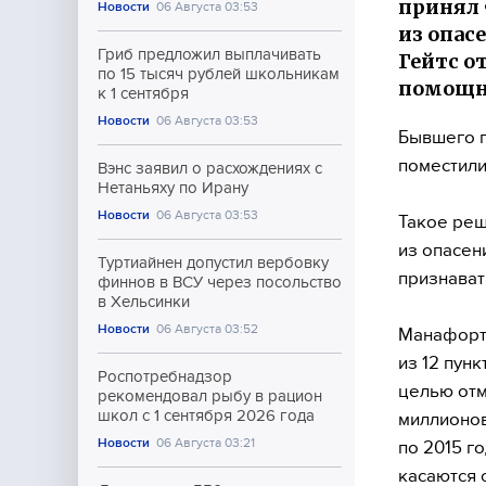
принял 
Новости
06 Августа 03:53
из опас
Гриб предложил выплачивать
Гейтс о
по 15 тысяч рублей школьникам
помощни
к 1 сентября
Новости
06 Августа 03:53
Бывшего 
поместили
Вэнс заявил о расхождениях с
Нетаньяху по Ирану
Новости
06 Августа 03:53
Такое реш
из опасени
Туртиайнен допустил вербовку
признават
финнов в ВСУ через посольство
в Хельсинки
Новости
06 Августа 03:52
Манафорт,
из 12 пун
Роспотребнадзор
целью отм
рекомендовал рыбу в рацион
школ с 1 сентября 2026 года
миллионов
Новости
06 Августа 03:21
по 2015 г
касаются 