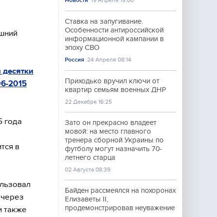
Новости
19 Апреля 19:00
Ставка на запугивание.
Особенности антироссийской
ашний
информационной кампании в
эпоху СВО
Россия
24 Апреля 08:14
 десятки
Приходько вручил ключи от
06-2015
квартир семьям военных ДНР
22 Декабря 16:25
6 года
Зато он прекрасно владеет
мовой: на место главного
тренера сборной Украины по
тся в
футболу могут назначить 70-
летнего старца
02 Августа 08:39
ользовал
Байден рассмеялся на похоронах
 через
Елизаветы II,
продемонстрировав неуважение
и также