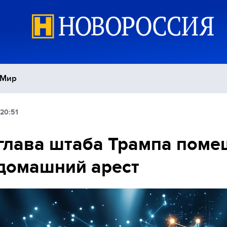
Мир
20:51
Политика
С
глава штаба Трампа поме
Экономика
П
домашний арест
Спорт