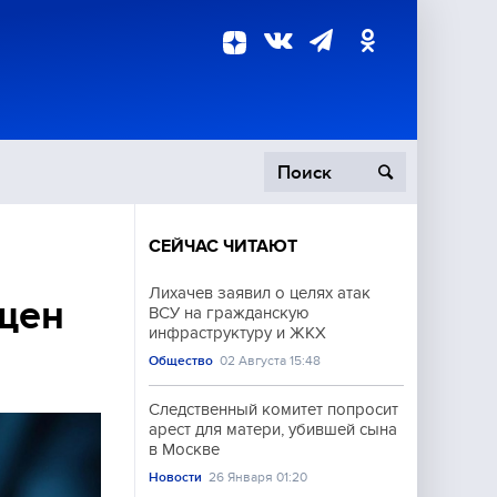
СЕЙЧАС ЧИТАЮТ
пецоперация
Лихачев заявил о целях атак
щен
ВСУ на гражданскую
роисшествия
инфраструктуру и ЖКХ
Общество
02 Августа 15:48
Следственный комитет попросит
арест для матери, убившей сына
в Москве
Новости
26 Января 01:20