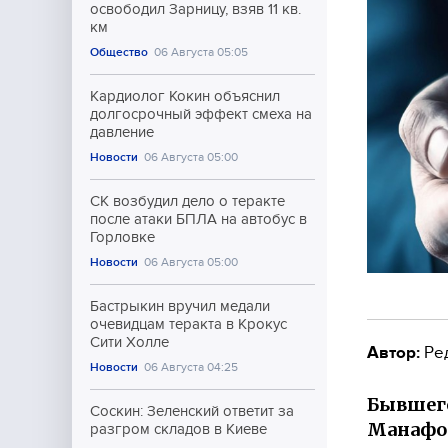
освободил Зарницу, взяв 11 кв.
км
Общество
06 Августа 05:05
Кардиолог Кокин объяснил
долгосрочный эффект смеха на
давление
Новости
06 Августа 05:00
СК возбудил дело о теракте
после атаки БПЛА на автобус в
Горловке
Новости
06 Августа 05:00
Бастрыкин вручил медали
очевидцам теракта в Крокус
Сити Холле
Автор:
Ре
Новости
06 Августа 04:25
Бывшего
Соскин: Зеленский ответит за
Манафор
разгром складов в Киеве