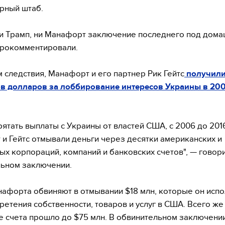
рный штаб.
и Трамп, ни Манафорт заключение последнего под дом
прокомментировали.
 следствия, Манафорт и его партнер Рик Гейтс
получили
в долларов за лоббирование интересов Украины в 20
рятать выплаты с Украины от властей США, с 2006 до 201
и Гейтс отмывали деньги через десятки американских и
ых корпораций, компаний и банковских счетов", — говори
ьном заключении.
афорта обвиняют в отмывании $18 млн, которые он исп
ретения собственности, товаров и услуг в США. Всего же
счета прошло до $75 млн. В обвинительном заключени