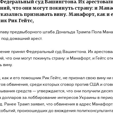
Федеральный суд Вашингтона. Их арестовал
ений, что они могут покинуть страну: и Мана
тказались признавать вину. Манафорт, как и 
к Рик Гейтс,
главу предвыборного штаба Дональда Трампа Пола Ман
 под домашний арест.
ение принял Федеральный суд Вашингтона. Их арестова
й, что они могут покинуть страну: и Манафорт, и Гейтс от
ь вину.
 как и его помощник Рик Гейтс, не признал свою вину ни
ктов обвинения, среди которых сговор против США и сгов
ывания средств — утверждается, что они получили десят
 долларов за лоббирование интересов Украины в перио
од. Ранее Трамп заявил, что обвинения в адрес Манафорт
событий, произошедших до вхождения политконсультанта