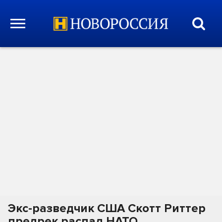
Экс-разведчик США Скотт Риттер
предрек распад НАТО