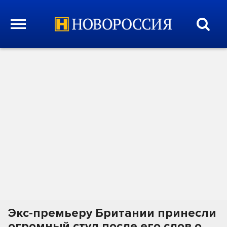
Экс-премьеру Британии принесли
огромный стул после его слов о