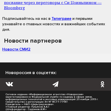
послание через переговоры с Си Цзиньпином —
Bloomberg
Подписывайтесь на нас
в
Телеграме
и первыми
узнавайте о главных новостях и важнейших событиях
дня.
Новости партнеров
Новости СМИ2
Новороссия в соцсетях:
Сетевое издание «Информационное агентство «Новороссия»
зарегистрировано в Федеральной службе по надзору в сфере связи,
информационных технологий и массовых коммуникаций 20 ноября 2019 г.
Свидетельство о регистрации Эл № ФС77-77187.
Учредитель — НАО «Царьград медиа».
«Главный редактор- Лукьянов А.А.»
«Шеф-редактор - Садчиков А.М.»