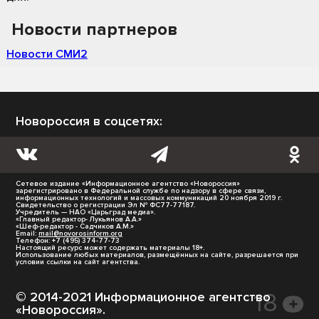
Новости партнеров
Новости СМИ2
Новороссия в соцсетях:
Сетевое издание «Информационное агентство «Новороссия»
зарегистрировано в Федеральной службе по надзору в сфере связи,
информационных технологий и массовых коммуникаций 20 ноября 2019 г.
Свидетельство о регистрации Эл № ФС77-77187.
Учредитель — НАО «Царьград медиа».
«Главный редактор- Лукьянов А.А.»
«Шеф-редактор - Садчиков А.М.»
Email:
mail@novorosinform.org
Телефон: +7 (495) 374-77-73
Настоящий ресурс может содержать материалы 18+.
Использование любых материалов, размещённых на сайте, разрешается при
условии ссылки на сайт агентства.
© 2014-2021 Информационное агентство
«Новороссия».